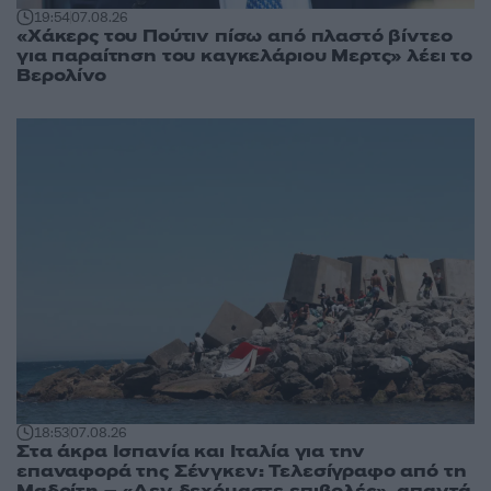
19:54
07.08.26
«Χάκερς του Πούτιν πίσω από πλαστό βίντεο
για παραίτηση του καγκελάριου Μερτς» λέει το
Βερολίνο
18:53
07.08.26
Στα άκρα Ισπανία και Ιταλία για την
επαναφορά της Σένγκεν: Τελεσίγραφο από τη
Μαδρίτη – «Δεν δεχόμαστε επιβολές», απαντά