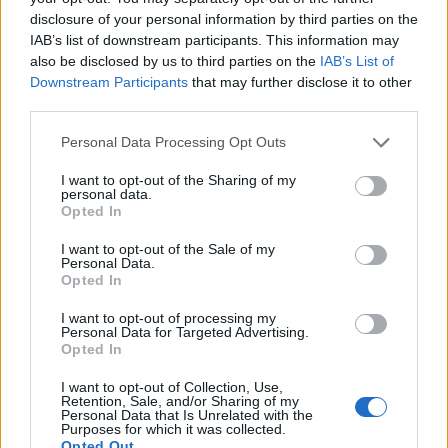
disclosure of your personal information by third parties on the
2
Σέρρες: Βίντεο ντοκουμέντο από το
IAB’s list of downstream participants. This information may
τροχαίο με νεκρούς μητέρα και γιο – Ο
also be disclosed by us to third parties on the
οδηγός του φορτηγού κατέγραψε τη
IAB’s List of
σύγκρουση
Downstream Participants
that may further disclose it to other
third parties.
3
Λένα Σαμαρά: Συγκίνηση στο μνημόσυνο
για τον έναν χρόνο από τον θάνατο της
Please note that this website/app uses one or more Google
Personal Data Processing Opt Outs
κόρης του Αντώνη Σαμαρά
services and may gather and store information including but
4
Γερμανία: Συνελήφθη 31χρονος για τρεις
not limited to your visit or usage behaviour. You may click to
I want to opt-out of the Sharing of my
personal data.
ανθρωποκτονίες μελών της greek mafia
grant or deny consent to Google and its third-party tags to
Opted In
use your data for below specified purposes in below Google
5
Έφυγε από τη ζωή η Χριστίνα Πιτουρά,
consent section.
πρώην σύζυγος του Βασίλη Χιώτη
I want to opt-out of the Sale of my
Personal Data.
Opted In
Πιο σχολιασμένα
I want to opt-out of processing my
Personal Data for Targeted Advertising.
Opted In
Canadair 515: Οι πρώτες εικόνες από την
131
κατασκευή του αεροσκάφους που θα
I want to opt-out of Collection, Use,
επιχειρεί και τη νύχτα στα μέτωπα της
Retention, Sale, and/or Sharing of my
φωτιάς
Personal Data that Is Unrelated with the
Purposes for which it was collected.
Βγήκαν ξανά τα μαχαίρια στην Ελπίδα
87
Opted Out