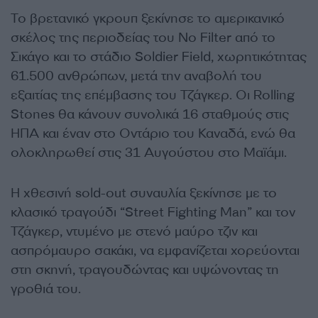
Το βρετανικό γκρουπ ξεκίνησε το αμερικανικό
σκέλος της περιοδείας του No Filter από το
Σικάγο και το στάδιο Soldier Field, χωρητικότητας
61.500 ανθρώπων, μετά την αναβολή του
εξαιτίας της επέμβασης του Τζάγκερ. Οι Rolling
Stones θα κάνουν συνολικά 16 σταθμούς στις
ΗΠΑ και έναν στο Οντάριο του Καναδά, ενώ θα
ολοκληρωθεί στις 31 Αυγούστου στο Μαϊάμι.
Η χθεσινή sold-out συναυλία ξεκίνησε με το
κλασικό τραγούδι “Street Fighting Μan” και τον
Τζάγκερ, ντυμένο με στενό μαύρο τζιν και
ασπρόμαυρο σακάκι, να εμφανίζεται χορεύονται
στη σκηνή, τραγουδώντας και υψώνοντας τη
γροθιά του.