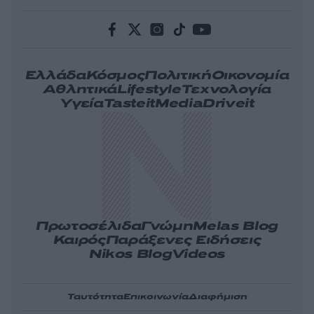
Ελλάδα
Κόσμος
Πολιτική
Οικονομία
Αθλητικά
Lifestyle
Τεχνολογία
Υγεία
Tasteit
Media
Driveit
Πρωτοσέλιδα
Γνώμη
Melas Blog
Καιρός
Παράξενες Ειδήσεις
Nikos Blog
Videos
Ταυτότητα
Επικοινωνία
Διαφήμιση