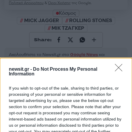
Πολιτική Απορρήτου
&
Όροι Χρήσης
της Google.
Κόσμος
MICK JAGGER
ROLLING STONES
ΜΙΚ ΤΖΑΓΚΕΡ
Share:
Ακολουθήστε το Νewsit.gr στο
Google News
και
ενημερωθείτε πρώτοι για όλη την ειδησεογραφία και τα
τελευταία νέα
της ημέρας
newsit.gr -
Do Not Process My Personal
Information
If you wish to opt-out of the sale, sharing to third parties, or
processing of your personal or sensitive information for
targeted advertising by us, please use the below opt-out
Πιο δημοφιλή
section to confirm your selection. Please note that after your
opt-out request is processed you may continue seeing
1
Marfin: Η 46χρονη πήρε προθεσμία για να
interest-based ads based on personal information utilized by
απολογηθεί την Τρίτη – «Είναι αθώα,
us or personal information disclosed to third parties prior to
συμμετείχε στη διαδήλωση όπως και
100.000 άτομα»
your opt-out. You may separately opt-out of the further