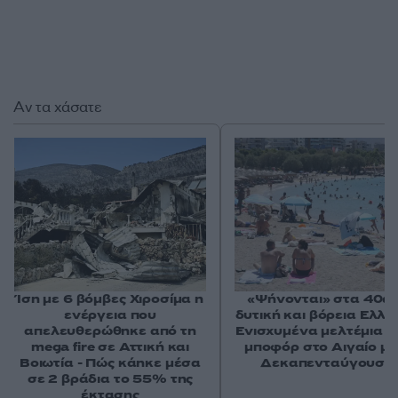
Αν τα χάσατε
Ίση με 6 βόμβες Χιροσίμα η
«Ψήνονται» στα 40άρ
ενέργεια που
δυτική και βόρεια Ελλά
απελευθερώθηκε από τη
Ενισχυμένα μελτέμια έ
mega fire σε Αττική και
μποφόρ στο Αιγαίο μέ
Βοιωτία - Πώς κάηκε μέσα
Δεκαπενταύγουστ
σε 2 βράδια το 55% της
έκτασης