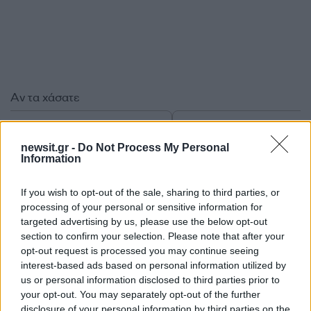
Αν τα χάσατε
newsit.gr -
Do Not Process My Personal
Information
If you wish to opt-out of the sale, sharing to third parties, or
processing of your personal or sensitive information for
targeted advertising by us, please use the below opt-out
section to confirm your selection. Please note that after your
Η απεγνωσμένη
Εκρηκτικό κοκτέιλ ζέσ
opt-out request is processed you may continue seeing
προσπάθεια του barman να
με 40άρια και 8 μποφό
interest-based ads based on personal information utilized by
σώσει τον 4χρονο που
Σε συναγερμό η χώρα 
us or personal information disclosed to third parties prior to
πνίγηκε σε πισίνα στην
φωτιές, ενισχύονται 
your opt-out. You may separately opt-out of the further
Πάρο - Πώς έγινε η
άνεμοι τις επόμενες ημ
τραγωδία
disclosure of your personal information by third parties on the