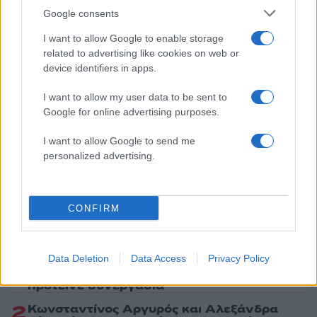
Πολιτική Απορρήτου
&
Όροι Χρήσης
της Google.
Google consents
Κόσμος
I want to allow Google to enable storage
ΑΛΚΑΤΡΑΖ
ΝΤΟΝΑΛΝΤ ΤΡΑΜΠ
related to advertising like cookies on web or
device identifiers in apps.
Share:
I want to allow my user data to be sent to
Google for online advertising purposes.
Ακολουθήστε το Νewsit.gr στο
Google News
και
ενημερωθείτε πρώτοι για όλη την ειδησεογραφία και τα
τελευταία νέα
της ημέρας
I want to allow Google to send me
personalized advertising.
CONFIRM
Πιο δημοφιλή
1
Data Deletion
Data Access
Privacy Policy
Η Άννα Βίσση ξετρελάθηκε με μπάντα που
έπαιζε Τσιτσάνη στο Φισκάρδο και τους
πρότεινε συνεργασία
2
Κωνσταντίνος Αργυρός και Αλεξάνδρα