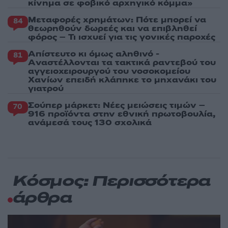
κίνημα σε φοβικό αρχηγικό κόμμα»
Μεταφορές χρημάτων: Πότε μπορεί να
84
θεωρηθούν δωρεές και να επιβληθεί
φόρος – Τι ισχυεί για τις γονικές παροχές
Απίστευτο κι όμως αληθινό -
81
Aναστέλλονται τα τακτικά ραντεβού του
αγγειοχειρουργού του νοσοκομείου
Χανίων επειδή κλάπηκε το μηχανάκι του
γιατρού
Σούπερ μάρκετ: Νέες μειώσεις τιμών –
70
916 προϊόντα στην εθνική πρωτοβουλία,
ανάμεσά τους 130 σχολικά
Κόσμος: Περισσότερα
άρθρα