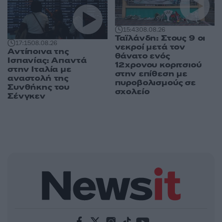
15:43
08.08.26
Ταϊλάνδη: Στους 9 οι
17:15
08.08.26
νεκροί μετά τον
Αντίποινα της
θάνατο ενός
Ισπανίας: Απαντά
12χρονου κοριτσιού
στην Ιταλία με
στην επίθεση με
αναστολή της
πυροβολισμούς σε
Συνθήκης του
σχολείο
Σένγκεν