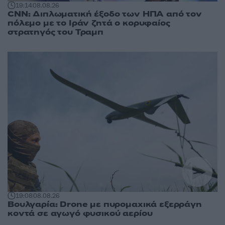
19:14
08.08.26
CNN: Διπλωματική έξοδο των ΗΠΑ από τον
πόλεμο με το Ιράν ζητά ο κορυφαίος
στρατηγός του Τραμπ
19:08
08.08.26
Βουλγαρία: Drone με πυρομαχικά εξερράγη
κοντά σε αγωγό φυσικού αερίου