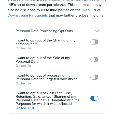
IAB’s list of downstream participants. This information may
also be disclosed by us to third parties on the
IAB’s List of
Σχόλια
Downstream Participants
that may further disclose it to other
third parties.
Please note that this website/app uses one or more Google
Personal Data Processing Opt Outs
services and may gather and store information including but
not limited to your visit or usage behaviour. You may click to
I want to opt-out of the Sharing of my
personal data.
Σχολίασε εδώ
grant or deny consent to Google and its third-party tags to
Opted In
use your data for below specified purposes in below Google
consent section.
I want to opt-out of the Sale of my
Personal Data.
50 /50
Opted In
I want to opt-out of processing my
Personal Data for Targeted Advertising.
Opted In
2000 /2000
I want to opt-out of Collection, Use,
Retention, Sale, and/or Sharing of my
Personal Data that Is Unrelated with the
Υποβολή σχολίου
Purposes for which it was collected.
Opted Out
Όροι Χρήσης
. Το site προστατεύεται από reCAPTCHA, ισχύουν