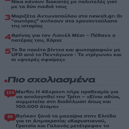
Νίκα κάνουν διακοπές με πολυτελές γιοτ
με τα δύο παιδιά τους
3
Μαριζέτα Αντωνοπούλου στο newsit.gr: Οι
“σωτήρες” ανήκουν στο χρονοντούλαπο
της ιστορίας
4
Θρήνος για τον Λιονέλ Μέσι – Πέθανε ο
πατέρας του, Χόρχε
5
Το 5ο πακέτο βίντεο και φωτογραφιών με
UFO από το Πεντάγωνο - Το «τρίγωνο» και
οι «ψυχρές σφαίρες»
Πιο σχολιασμένα
Marfin: Η 46χρονη πήρε προθεσμία για
104
να απολογηθεί την Τρίτη – «Είναι αθώα,
συμμετείχε στη διαδήλωση όπως και
100.000 άτομα»
Βγήκαν ξανά τα μαχαίρια στην Ελπίδα
96
για τη Δημοκρατία: «Καρυστιανού,
Γρατσία και Γαλανός μετέτρεψαν το