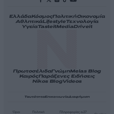
Ελλάδα
Κόσμος
Πολιτική
Οικονομία
Αθλητικά
Lifestyle
Τεχνολογία
Υγεία
Tasteit
Media
Driveit
Πρωτοσέλιδα
Γνώμη
Melas Blog
Καιρός
Παράξενες Ειδήσεις
Nikos Blog
Videos
Ταυτότητα
Επικοινωνία
Διαφήμιση
Όροι
Πολιτική
Πληροφορίες α.27