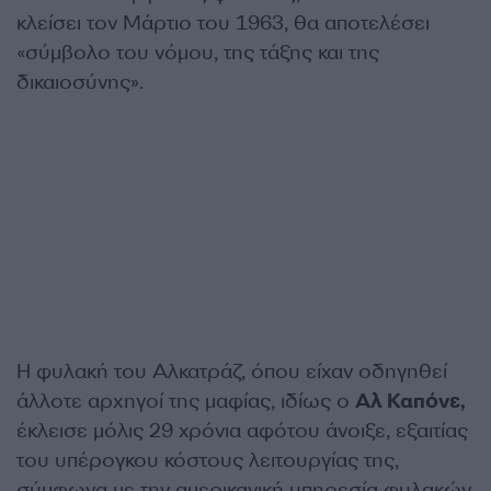
κλείσει τον Μάρτιο του 1963, θα αποτελέσει
«σύμβολο του νόμου, της τάξης και της
δικαιοσύνης».
Η φυλακή του Αλκατράζ, όπου είχαν οδηγηθεί
άλλοτε αρχηγοί της μαφίας, ιδίως ο
Αλ Καπόνε,
έκλεισε μόλις 29 χρόνια αφότου άνοιξε, εξαιτίας
του υπέρογκου κόστους λειτουργίας της,
σύμφωνα με την αμερικανική υπηρεσία φυλακών.