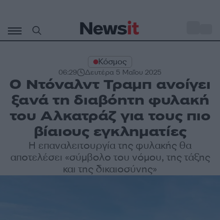
Μετάβαση
σε
o
29
περιεχόμενο
Κόσμος
06:29
Δευτέρα 5 Μαΐου 2025
Ο Ντόναλντ Τραμπ ανοίγει
ξανά τη διαβόητη φυλακή
του Αλκατράζ για τους πιο
βίαιους εγκληματίες
Η επαναλειτουργία της φυλακής θα
αποτελέσει «σύμβολο του νόμου, της τάξης
και της δικαιοσύνης»