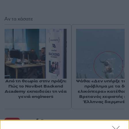
Αν τα χάσατε
Από τη θεωρία στην πράξη:
Ψάθα: «Δεν υπήρξε τεχ
Πώς το Novibet Backend
πρόβλημα με τα δύ
Academy εκπαιδεύει τη νέα
ελικόπτερα» κατέθεσα
γενιά engineers
Βρετανός χειριστής κα
Έλληνας διερμηνέα
Σχόλια