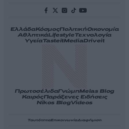
Ελλάδα
Κόσμος
Πολιτική
Οικονομία
Αθλητικά
Lifestyle
Τεχνολογία
Υγεία
Tasteit
Media
Driveit
Πρωτοσέλιδα
Γνώμη
Melas Blog
Καιρός
Παράξενες Ειδήσεις
Nikos Blog
Videos
Ταυτότητα
Επικοινωνία
Διαφήμιση