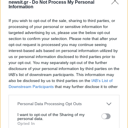
newsit.gr -
Do Not Process My Personal
Information
If you wish to opt-out of the sale, sharing to third parties, or
Σχολίασε εδώ
processing of your personal or sensitive information for
targeted advertising by us, please use the below opt-out
section to confirm your selection. Please note that after your
50 /50
opt-out request is processed you may continue seeing
interest-based ads based on personal information utilized by
us or personal information disclosed to third parties prior to
your opt-out. You may separately opt-out of the further
disclosure of your personal information by third parties on the
IAB’s list of downstream participants. This information may
2000 /2000
also be disclosed by us to third parties on the
IAB’s List of
Downstream Participants
that may further disclose it to other
Υποβολή σχολίου
third parties.
Όροι Χρήσης
. Το site προστατεύεται από reCAPTCHA, ισχύουν
Please note that this website/app uses one or more Google
Personal Data Processing Opt Outs
Πολιτική Απορρήτου
&
Όροι Χρήσης
της Google.
services and may gather and store information including but
Κόσμος
not limited to your visit or usage behaviour. You may click to
I want to opt-out of the Sharing of my
personal data.
grant or deny consent to Google and its third-party tags to
BOEING
ΚΙΝΑ
ΝΤΟΝΑΛΝΤ ΤΡΑΜΠ
Opted In
use your data for below specified purposes in below Google