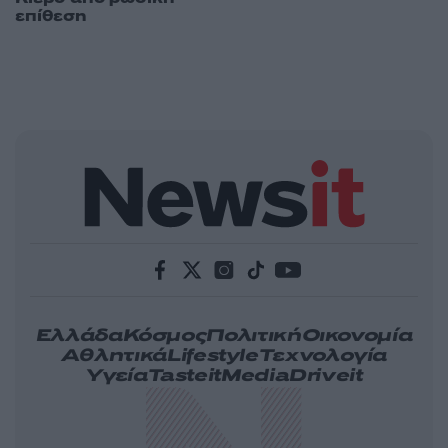
επίθεση
Ελλάδα
Κόσμος
Πολιτική
Οικονομία
Αθλητικά
Lifestyle
Τεχνολογία
Υγεία
Tasteit
Media
Driveit