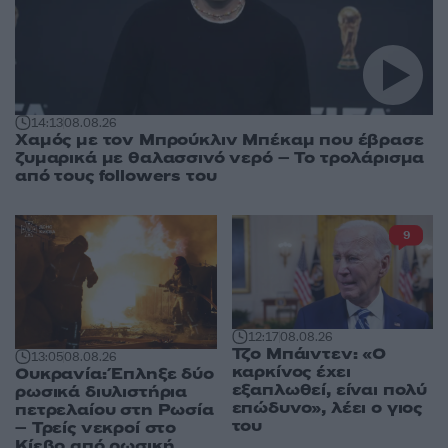
14:13
08.08.26
Χαμός με τον Μπρούκλιν Μπέκαμ που έβρασε
ζυμαρικά με θαλασσινό νερό – Το τρολάρισμα
από τους followers του
9
12:17
08.08.26
Τζο Μπάιντεν: «Ο
13:05
08.08.26
καρκίνος έχει
Ουκρανία: Έπληξε δύο
εξαπλωθεί, είναι πολύ
ρωσικά διυλιστήρια
επώδυνο», λέει ο γιος
πετρελαίου στη Ρωσία
του
– Τρείς νεκροί στο
Κίεβο από ρωσική