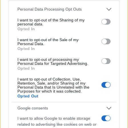
Σχολίασε εδώ
Please note that this website/app uses one or more Google
Personal Data Processing Opt Outs
services and may gather and store information including but
not limited to your visit or usage behaviour. You may click to
I want to opt-out of the Sharing of my
personal data.
50 /50
grant or deny consent to Google and its third-party tags to
Opted In
use your data for below specified purposes in below Google
consent section.
I want to opt-out of the Sale of my
Personal Data.
Opted In
2000 /2000
I want to opt-out of processing my
Personal Data for Targeted Advertising.
Opted In
Υποβολή σχολίου
I want to opt-out of Collection, Use,
Όροι Χρήσης
. Το site προστατεύεται από reCAPTCHA, ισχύουν
Retention, Sale, and/or Sharing of my
Πολιτική Απορρήτου
&
Όροι Χρήσης
της Google.
Personal Data that Is Unrelated with the
Purposes for which it was collected.
Κόσμος
Opted Out
ΕΜΑΝΟΥΕΛ ΜΑΚΡΟΝ
ΝΤΟΝΑΛΝΤ ΤΡΑΜΠ
Google consents
Share:
I want to allow Google to enable storage
related to advertising like cookies on web or