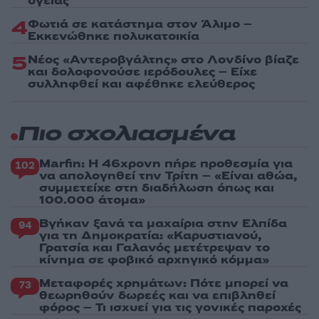
υγείας
4
Φωτιά σε κατάστημα στον Άλιμο –
Εκκενώθηκε πολυκατοικία
5
Νέος «Αντεροβγάλτης» στο Λονδίνο βίαζε
και δολοφονούσε ιερόδουλες – Είχε
συλληφθεί και αφέθηκε ελεύθερος
Πιο σχολιασμένα
Marfin: Η 46χρονη πήρε προθεσμία για
102
να απολογηθεί την Τρίτη – «Είναι αθώα,
συμμετείχε στη διαδήλωση όπως και
100.000 άτομα»
Βγήκαν ξανά τα μαχαίρια στην Ελπίδα
94
για τη Δημοκρατία: «Καρυστιανού,
Γρατσία και Γαλανός μετέτρεψαν το
κίνημα σε φοβικό αρχηγικό κόμμα»
Μεταφορές χρημάτων: Πότε μπορεί να
73
θεωρηθούν δωρεές και να επιβληθεί
φόρος – Τι ισχυεί για τις γονικές παροχές