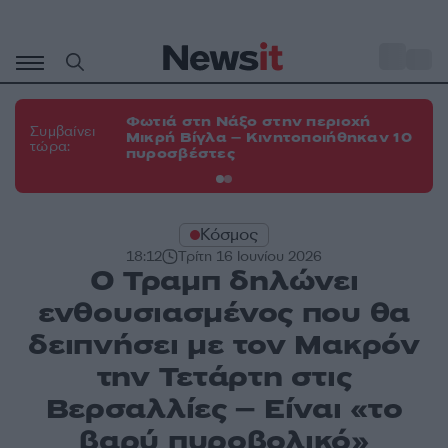
Μετάβαση
σε
o
35
περιεχόμενο
Φωτιά στη Νάξο στην περιοχή
Φω
Συμβαίνει
Μικρή Βίγλα – Κινητοποιήθηκαν 10
Ευ
τώρα:
πυροσβέστες
τη
Κόσμος
18:12
Τρίτη 16 Ιουνίου 2026
Ο Τραμπ δηλώνει
ενθουσιασμένος που θα
δειπνήσει με τον Μακρόν
την Τετάρτη στις
Βερσαλλίες – Είναι «το
βαρύ πυροβολικό»