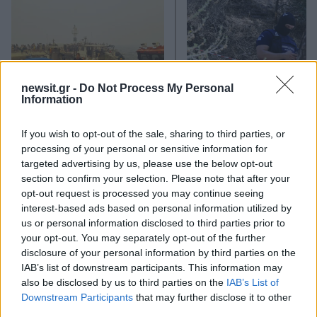
newsit.gr -
Do Not Process My Personal
Information
Πώς η Πυροσβεστική
Σε 57χρονη αγνοούμ
If you wish to opt-out of the sale, sharing to third parties, or
διέσωσε ανθρώπινες ζωές
από την Κυψέλη ανήκε
processing of your personal or sensitive information for
από την καταστροφική
σορός που βρέθηκε σ
targeted advertising by us, please use the below opt-out
φωτιά στην Αττικοβοιωτία
Λυκαβηττό - Από πτώσ
section to confirm your selection. Please note that after your
– Πάνω από 250 άτομα
θάνατός της
απομακρύνθηκαν διά
opt-out request is processed you may continue seeing
θαλάσσης
interest-based ads based on personal information utilized by
us or personal information disclosed to third parties prior to
your opt-out. You may separately opt-out of the further
Σχόλια
disclosure of your personal information by third parties on the
IAB’s list of downstream participants. This information may
also be disclosed by us to third parties on the
IAB’s List of
Downstream Participants
that may further disclose it to other
third parties.