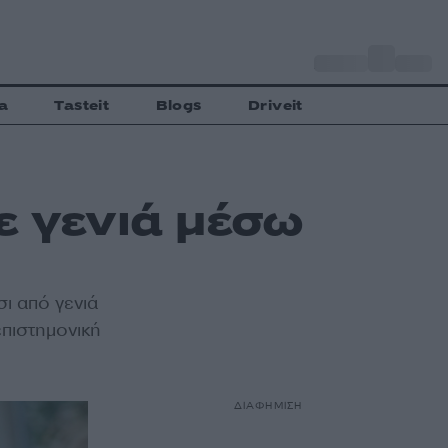
o
Αθήνα
30
C
a
Tasteit
Blogs
Driveit
ε γενιά μέσω
σι από γενιά
επιστημονική
ΔΙΑΦΗΜΙΣΗ