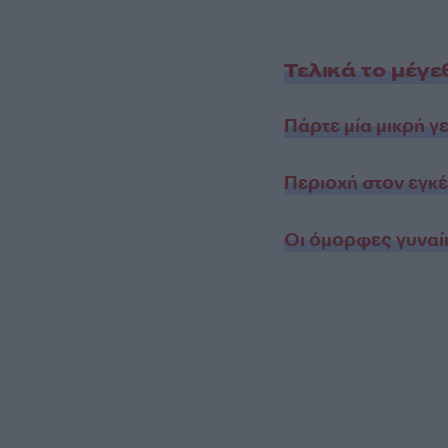
Τελικά το μέγε
Πάρτε μία μικρή γ
Περιοχή στον εγκέ
Οι όμορφες γυναίκ