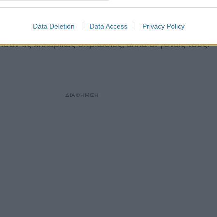
γωγής, ο Ντέμπιεκ επεσήμανε -και από προσωπική
ετοί απόγονοι όσων επιβίωσαν από το Ολοκαύτωμα στ
Data Deletion
Data Access
Privacy Policy
άλτες, φόβους και τραυματικές ‘αναμνήσεις», παρόλ
ζησαν τις χιτλερικές θηριωδίες, αλλά οι γονείς τους.
ΔΙΑΦΗΜΙΣΗ