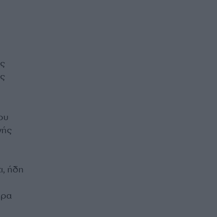
υς
ές
του
γής
ι, ήδη
έρα