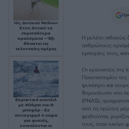
Προ
Ιός Δυτικού Νείλου:
Στην Αττική τα
περισσότερα
Η μελέτη πιθανώς δ
κρούσματα – Έξι
θάνατοι τις
ανθρώπους ορισμέν
τελευταίες ημέρες
εμπειρίες τους, κα
Οι ερευνητές της Ι
Πανεπιστημίου της
ψυχίατρο και νευρο
δημοσίευση στο πε
Εκρηκτικό κοκτέιλ
(PNAS), πραγματοπ
με 40άρια και 8
από τις πρώτες μέρ
μποφόρ - Σε
συναγερμό η χώρα
φοβούνται, μυρίζο
για φωτιές,
τους, όταν εκείνη φ
ενισχύονται οι