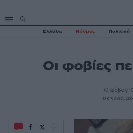
Μετάβαση
σε
περιεχόμενο
Ελλάδα
Κόσμος
Πολιτική
Οι φοβίες π
Ο
φόβος
‘δ
σε γενιά, μ