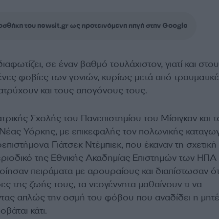
σθήκη του newsit.gr ως προτεινόμενη πηγή στην Google
ιαφωτίζει, σε έναν βαθμό τουλάχιστον, γιατί και στο
ες φοβίες των γονιών, κυρίως μετά από τραυματικ
τατρύχουν και τους απογόνους τους.
ατρικής Σχολής του Πανεπιστημίου του Μίσιγκαν και 
 Νέας Υόρκης, με επικεφαλής τον πολωνικής καταγω
επιστήμονα Γιάτσεκ Ντέμπιεκ, που έκαναν τη σχετική
ριοδικό της Εθνικής Ακαδημίας Επιστημών των ΗΠΑ
οίησαν πειράματα με αρουραίους και διαπίστωσαν ότ
ες της ζωής τους, τα νεογέννητα μαθαίνουν τι να
ντας απλώς την οσμή του φόβου που αναδίδει η μητ
οβάται κάτι.