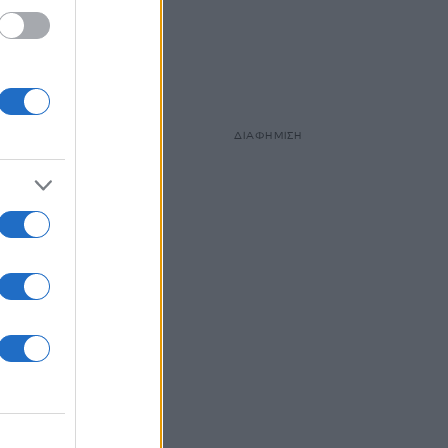
όβο
ίνει
τσι
ς ή
ΔΙΑΦΗΜΙΣΗ
του
ι θέμα
άχη
 το
ή η
λιστα