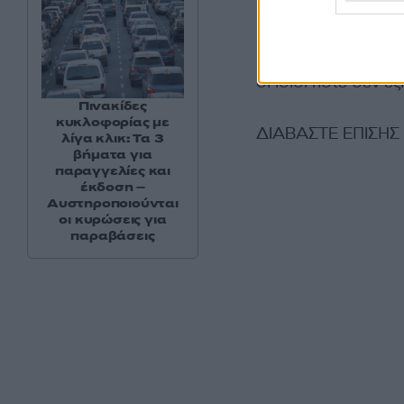
Ως πολωνικής κατα
εμπειρία- ότι αρκ
Πολωνία, είχαν εφι
οι ίδιοι ποτέ δεν έ
Πινακίδες
κυκλοφορίας με
ΔΙΑΒΑΣΤΕ ΕΠΙΣΗΣ
λίγα κλικ: Τα 3
βήματα για
παραγγελίες και
έκδοση –
Αυστηροποιούνται
οι κυρώσεις για
παραβάσεις