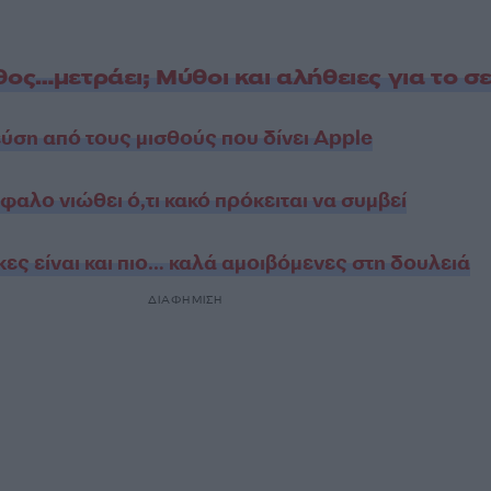
θος…μετράει; Μύθοι και αλήθειες για το σ
εύση από τους μισθούς που δίνει Apple
φαλο νιώθει ό,τι κακό πρόκειται να συμβεί
ες είναι και πιο… καλά αμοιβόμενες στη δουλειά
ΔΙΑΦΗΜΙΣΗ