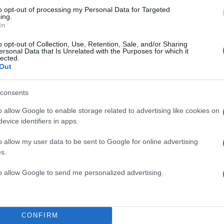
ε τη δραστηριότητα στην εγκεφαλική περιοχή της
to opt-out of processing my Personal Data for Targeted
ing.
ρά πειραματόζωα έπαψαν πλέον να μαθαίνουν τον φ
In
υς μέσω της οσμής. Αυτό, κατά τους ερευνητές, σημα
o opt-out of Collection, Use, Retention, Sale, and/or Sharing
νατό να βρεθούν τρόποι φαρμακευτικής παρέμβασης, έ
ersonal Data that Is Unrelated with the Purposes for which it
lected.
 παιδιά να μην μαθαίνουν πια τους γονεϊκούς φόβου
Out
ων φόβων να είναι μικρότερη.
consents
ται να συσσωρεύσει νέες γνώσεις για το «κύκλωμα» 
o allow Google to enable storage related to advertising like cookies on
λο, δίνοντας παράλληλα αυξημένες ελπίδες ότι είνα
evice identifiers in apps.
οι να έχουν στα χέρια τους νέα όπλα στη δύσκολη μ
o allow my user data to be sent to Google for online advertising
 φοβιών. Προς το παρόν, έχει αποδειχτεί ότι στους
s.
ιά της μητέρας λειτουργεί με ηρεμιστικό τρόπο για
ει να αποδειχτεί ότι ισχύει το αντίστροφο, ότι δηλαδ
to allow Google to send me personalized advertising.
της μητέρας γίνεται αντιληπτή από το νεογνό και μά
ισμό του σε βάθος χρόνου.
CONFIRM