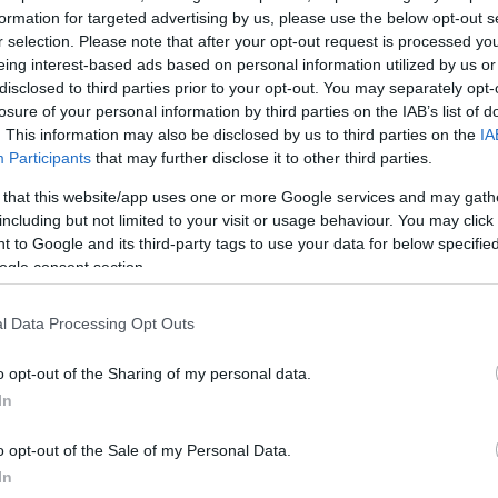
δικές τους μνήμες διαρκείας, πολύ νωρίς στη ζωή τ
formation for targeted advertising by us, please use the below opt-out s
ουν τις δικές τους εμπειρίες, βασικά αποκτούν τις
r selection. Please note that after your opt-out request is processed y
οβικές) εμπειρίες των μητέρων τους. Μάλιστα, αυτές 
eing interest-based ads based on personal information utilized by us or
disclosed to third parties prior to your opt-out. You may separately opt-
 την μητέρα εμπειρίες διαρκούν πολύ χρόνο, ενώ οι
losure of your personal information by third parties on the IAB’s list of
 νηπιακή ηλικία, εξαφανίζονται γρήγορα, αν δεν
. This information may also be disclosed by us to third parties on the
IA
, δήλωσε ο Ντέμπιεκ.
Participants
that may further disclose it to other third parties.
 that this website/app uses one or more Google services and may gath
κτροσόκ σε θηλυκούς αρουραίους, οι επιστήμονες τι
including but not limited to your visit or usage behaviour. You may click 
αι συγκεκριμένες οσμές πριν την εγκυμοσύνη τους. 
 to Google and its third-party tags to use your data for below specifi
ogle consent section.
σει, οι ερευνητές εξέθεσαν τις μητέρες στις ίδιες
η συνοδεία ηλεκτροσόκ αυτή τη φορά, βεβαιώθηκαν ό
l Data Processing Opt Outs
είχαν διατηρήσει μια ενστικτώδη αντίδραση φόβου κ
ρά που μύριζαν τις συγκεκριμένες οσμές. Όταν, στη
o opt-out of the Sharing of my personal data.
των αρουραίων εκτέθηκαν στις ίδιες οσμές, αυτά είχ
In
σεις.
o opt-out of the Sale of my Personal Data.
In
ες χορήγησαν στους νεογέννητους αρουραίους μια χ