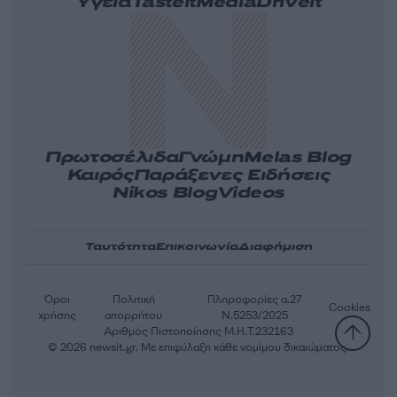
Υγεία
Tasteit
Media
Driveit
Πρωτοσέλιδα
Γνώμη
Melas Blog
Καιρός
Παράξενες Ειδήσεις
Nikos Blog
Videos
Ταυτότητα
Επικοινωνία
Διαφήμιση
Όροι
Πολιτική
Πληροφορίες α.27
Cookies
χρήσης
απορρήτου
Ν.5253/2025
Αριθμός Πιστοποίησης Μ.Η.Τ.232163
© 2026 newsit.gr. Με επιφύλαξη κάθε νομίμου δικαιώματος.