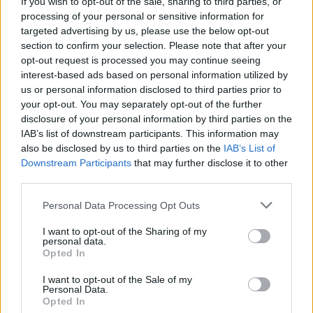
Σχόλια
If you wish to opt-out of the sale, sharing to third parties, or
processing of your personal or sensitive information for
targeted advertising by us, please use the below opt-out
section to confirm your selection. Please note that after your
opt-out request is processed you may continue seeing
interest-based ads based on personal information utilized by
Σχολίασε εδώ
us or personal information disclosed to third parties prior to
your opt-out. You may separately opt-out of the further
disclosure of your personal information by third parties on the
50 /50
IAB’s list of downstream participants. This information may
also be disclosed by us to third parties on the
IAB’s List of
Downstream Participants
that may further disclose it to other
third parties.
Please note that this website/app uses one or more Google
Personal Data Processing Opt Outs
2000 /2000
services and may gather and store information including but
not limited to your visit or usage behaviour. You may click to
I want to opt-out of the Sharing of my
Υποβολή σχολίου
personal data.
grant or deny consent to Google and its third-party tags to
Opted In
use your data for below specified purposes in below Google
Όροι Χρήσης
. Το site προστατεύεται από reCAPTCHA, ισχύουν
consent section.
Πολιτική Απορρήτου
&
Όροι Χρήσης
της Google.
I want to opt-out of the Sale of my
Personal Data.
Κόσμος
Opted In