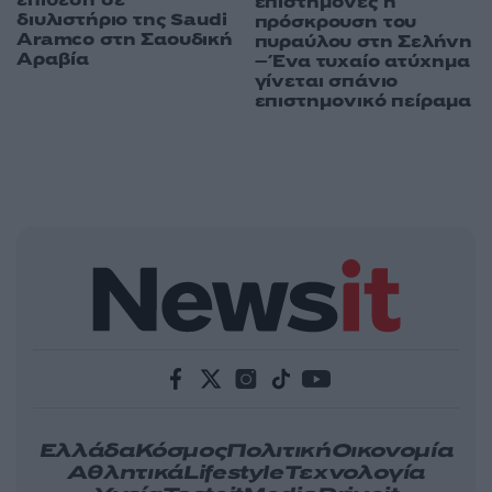
επιστήμονες η
διυλιστήριο της Saudi
πρόσκρουση του
Aramco στη Σαουδική
πυραύλου στη Σελήνη
Αραβία
– Ένα τυχαίο ατύχημα
γίνεται σπάνιο
επιστημονικό πείραμα
Ελλάδα
Κόσμος
Πολιτική
Οικονομία
Αθλητικά
Lifestyle
Τεχνολογία