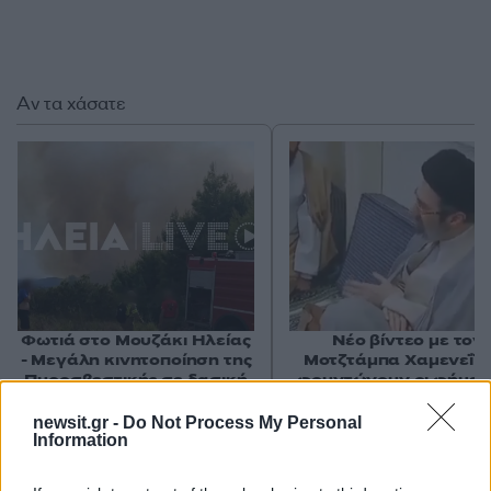
Αν τα χάσατε
Φωτιά στο Μουζάκι Ηλείας
Νέο βίντεο με τον
- Μεγάλη κινητοποίηση της
Μοτζτάμπα Χαμενεΐ 
Πυροσβεστικής σε δασική
φουντώνουν οι φήμες 
έκταση με πεύκα, πριν την
το αν βρίσκεται στη 
είσοδο του χωριού
newsit.gr -
Do Not Process My Personal
Information