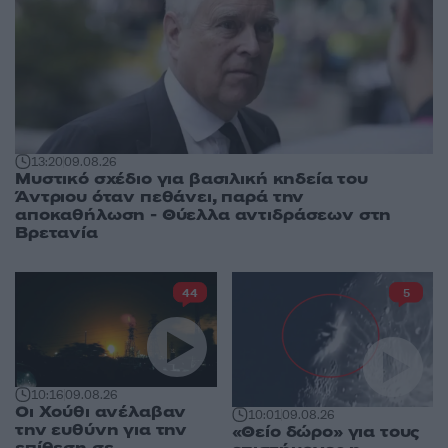
13:20
09.08.26
Μυστικό σχέδιο για βασιλική κηδεία του
Άντριου όταν πεθάνει, παρά την
αποκαθήλωση - Θύελλα αντιδράσεων στη
Βρετανία
44
5
10:16
09.08.26
Οι Χούθι ανέλαβαν
10:01
09.08.26
την ευθύνη για την
«Θείο δώρο» για τους
επίθεση σε