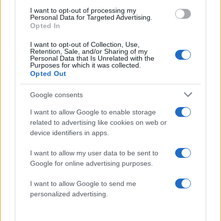
ΒΑΣΙΛΙΑΣ ΚΑΡΟΛΟΣ
ΚΑΥΣΩΝΑΣ
I want to opt-out of processing my
Personal Data for Targeted Advertising.
Share:
Opted In
I want to opt-out of Collection, Use,
Ακολουθήστε το Νewsit.gr στο
Google News
και
Retention, Sale, and/or Sharing of my
ενημερωθείτε πρώτοι για όλη την ειδησεογραφία και τα
Personal Data that Is Unrelated with the
τελευταία νέα
της ημέρας
Purposes for which it was collected.
Opted Out
Google consents
I want to allow Google to enable storage
related to advertising like cookies on web or
Πιο δημοφιλή
device identifiers in apps.
1
Κωνσταντίνος Αργυρός και Αλεξάνδρα
I want to allow my user data to be sent to
Νίκα κάνουν διακοπές με πολυτελές γιοτ
Google for online advertising purposes.
με τα δύο παιδιά τους
2
Ελίζαμπεθ Ελέτσι και Νεκτάριος Λεμονίδης
I want to allow Google to send me
πήγαν στον Άγιο Νεκτάριο Βούλας για να
personalized advertising.
πάρουν την ευχή για τον γιο τους
3
Ηφαίστειο Σαντορίνης: Ένας 15χρονος που