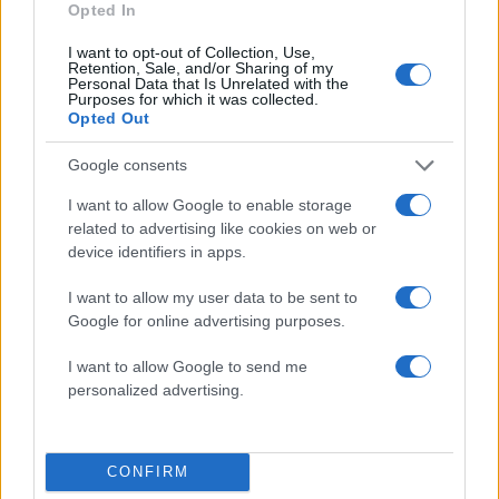
4
Νέος «Αντεροβγάλτης» στο Λονδίνο βίαζε
Opted In
και δολοφονούσε ιερόδουλες – Είχε
συλληφθεί και αφέθηκε ελεύθερος
I want to opt-out of Collection, Use,
Retention, Sale, and/or Sharing of my
5
Με 40άρια κορυφώνεται το κύμα ζέστης -
Personal Data that Is Unrelated with the
Ποιες περιοχές βρίσκονται στο επίκεντρο
Purposes for which it was collected.
και μέχρι πότε θα κρατήσουν τα μελτέμια
Opted Out
Google consents
Πιο σχολιασμένα
I want to allow Google to enable storage
related to advertising like cookies on web or
Marfin: Η 46χρονη πήρε προθεσμία για
103
device identifiers in apps.
να απολογηθεί την Τρίτη – «Είναι αθώα,
συμμετείχε στη διαδήλωση όπως και
100.000 άτομα»
I want to allow my user data to be sent to
Google for online advertising purposes.
Βγήκαν ξανά τα μαχαίρια στην Ελπίδα
94
για τη Δημοκρατία: «Καρυστιανού,
I want to allow Google to send me
Γρατσία και Γαλανός μετέτρεψαν το
personalized advertising.
κίνημα σε φοβικό αρχηγικό κόμμα»
Μεταφορές χρημάτων: Πότε μπορεί να
79
θεωρηθούν δωρεές και να επιβληθεί
φόρος – Τι ισχυεί για τις γονικές παροχές
CONFIRM