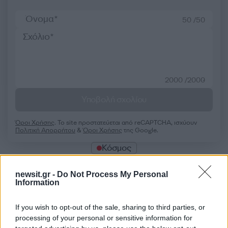
50 /50
2000 /2000
Υποβολή σχολίου
Όροι Χρήσης
. Το site προστατεύεται από reCAPTCHA, ισχύουν
Πολιτική Απορρήτου
&
Όροι Χρήσης
της Google.
Κόσμος
ΔΗΜΟΠΡΑΣΙΑ
ΕΙΔΗΣΕΙΣ
ΗΠΑ
ΜΠΑΡΑΚ ΟΜΠΑΜΑ
ΜΠΑΣΚΕΤ
newsit.gr -
Do Not Process My Personal
Information
ΜΠΛΟΥΖΑ
ΟΜΠΑΜΑ
Share:
If you wish to opt-out of the sale, sharing to third parties, or
processing of your personal or sensitive information for