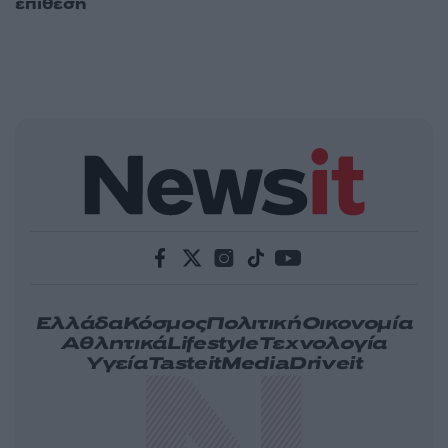
επίθεση
Ελλάδα
Κόσμος
Πολιτική
Οικονομία
Αθλητικά
Lifestyle
Τεχνολογία
Υγεία
Tasteit
Media
Driveit