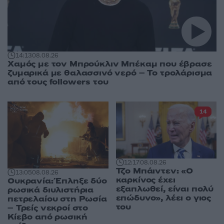
14:13
08.08.26
Χαμός με τον Μπρούκλιν Μπέκαμ που έβρασε
ζυμαρικά με θαλασσινό νερό – Το τρολάρισμα
από τους followers του
14
12:17
08.08.26
Τζο Μπάιντεν: «Ο
13:05
08.08.26
καρκίνος έχει
Ουκρανία: Έπληξε δύο
εξαπλωθεί, είναι πολύ
ρωσικά διυλιστήρια
επώδυνο», λέει ο γιος
πετρελαίου στη Ρωσία
του
– Τρείς νεκροί στο
Κίεβο από ρωσική