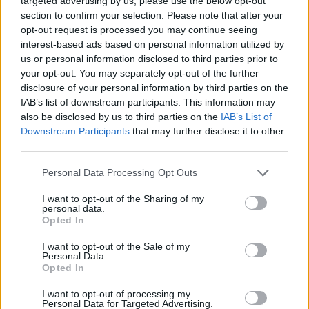
targeted advertising by us, please use the below opt-out
Ακολουθήστε το Νewsit.gr στο
Google News
και
section to confirm your selection. Please note that after your
ενημερωθείτε πρώτοι για όλη την ειδησεογραφία και τα
opt-out request is processed you may continue seeing
τελευταία νέα
της ημέρας
interest-based ads based on personal information utilized by
us or personal information disclosed to third parties prior to
your opt-out. You may separately opt-out of the further
disclosure of your personal information by third parties on the
IAB’s list of downstream participants. This information may
also be disclosed by us to third parties on the
IAB’s List of
Πιο δημοφιλή
Downstream Participants
that may further disclose it to other
third parties.
1
Ryanair: «Ένα κομμάτι του προσώπου του
ήταν σαν πλαστελίνη», συγκλονίζει η
Please note that this website/app uses one or more Google
επιβάτιδα που έσωσε τον Σέρβο όταν
Personal Data Processing Opt Outs
έσπασε το παράθυρο του αεροπλάνου
services and may gather and store information including but
not limited to your visit or usage behaviour. You may click to
I want to opt-out of the Sharing of my
2
Ανησυχία από το ξέσπασμα του ιού του
personal data.
grant or deny consent to Google and its third-party tags to
Δυτικού Νείλου με κρούσματα στην Αττική
Opted In
use your data for below specified purposes in below Google
- «Καμπανάκι» από τον Ιατρικό Σύλλογο
Αθηνών για την προστασία της δημόσιας
consent section.
I want to opt-out of the Sale of my
υγείας
Personal Data.
Opted In
3
Φωτιά σε κατάστημα στον Άλιμο –
Εκκενώθηκε πολυκατοικία
I want to opt-out of processing my
Personal Data for Targeted Advertising.