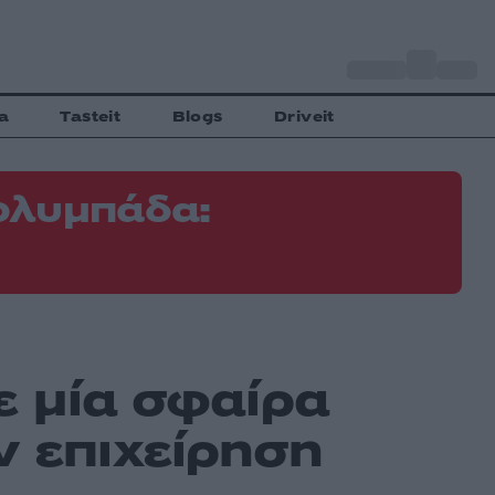
o
Αθήνα
34
C
a
Tasteit
Blogs
Driveit
ολυμπάδα:
ε μία σφαίρα
ν επιχείρηση