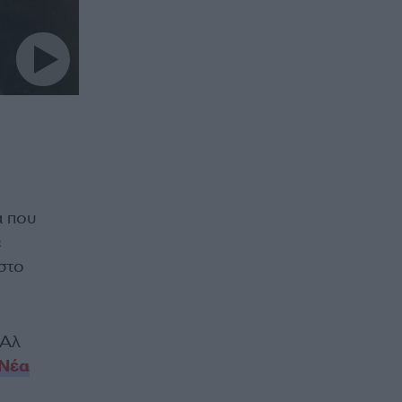
α που
ε
στο
 Αλ
 Νέα