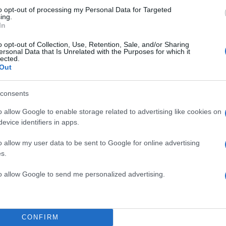
to opt-out of processing my Personal Data for Targeted
ing.
In
o opt-out of Collection, Use, Retention, Sale, and/or Sharing
ersonal Data that Is Unrelated with the Purposes for which it
lected.
Out
consents
o allow Google to enable storage related to advertising like cookies on
evice identifiers in apps.
o allow my user data to be sent to Google for online advertising
s.
to allow Google to send me personalized advertising.
CONFIRM