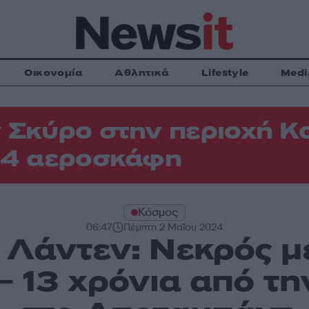
Οικονομία
Αθλητικά
Lifestyle
Medi
 Σκύρο στην περιοχή Κ
 4 αεροσκάφη
Κόσμος
06:47
Πέμπτη 2 Μαΐου 2024
Λάντεν: Νεκρός μ
– 13 χρόνια από τη