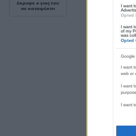
έκρυψε ο γιος του
I want 
σε καταψύκτη
Advertis
Opted 
I want t
of my P
was col
Opted 
Google 
I want t
web or d
I want t
purpose
I want 