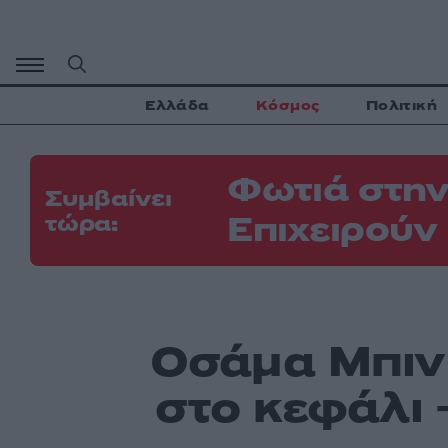
Μετάβαση
σε
περιεχόμενο
Ελλάδα
Κόσμος
Πολιτική
Φωτιά στην
Συμβαίνει
Επιχειρούν
τώρα:
Οσάμα Μπιν 
στο κεφάλι 