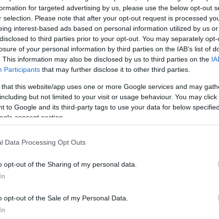
ίνει ο τάφος του μνημείο των τζιχαντιστών, παραμέν
formation for targeted advertising by us, please use the below opt-out s
τητο είδωλο των τζιχαντιστών σε όλο τον κόσμο.
r selection. Please note that after your opt-out request is processed y
eing interest-based ads based on personal information utilized by us or
disclosed to third parties prior to your opt-out. You may separately opt-
δα
και
λευκό
τουρμπάνι
καλλιέργησε μια εικόνα
losure of your personal information by third parties on the IAB’s list of
ού φορέσει στολή παραλλαγής και φωτογραφηθεί με
. This information may also be disclosed by us to third parties on the
IA
Participants
that may further disclose it to other third parties.
 that this website/app uses one or more Google services and may gath
του χάρισμα και στην ικανότητά του να κάνει το μήνυ
including but not limited to your visit or usage behaviour. You may click 
 to Google and its third-party tags to use your data for below specifi
αι σε αμόρφωτους, κατάφερε να δημιουργήσει ένα 
ogle consent section.
 που τον εμπιστεύονταν με κλειστά μάτια.
l Data Processing Opt Outs
ΔΙΑΦΗΜΙΣΗ
o opt-out of the Sharing of my personal data.
In
o opt-out of the Sale of my Personal Data.
In