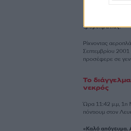
Ο Οσάμα Μπιν Λάντ
τρομοκρατίας
.
Ρίχνοντας αεροπλ
Σεπτεμβρίου 2001 
προσέφερε σε γενιέ
Το διάγγελμα
νεκρός
Ώρα 11:42 μ.μ, 1η
πόντιουμ στον Λευ
«Καλό απόγευμα. 