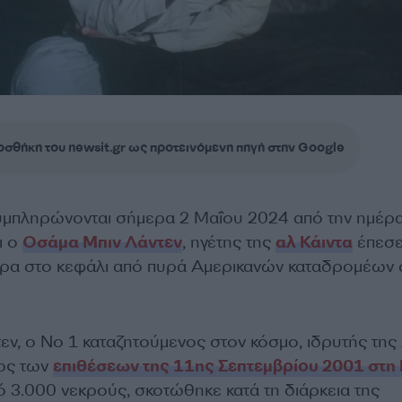
σθήκη του newsit.gr ως προτεινόμενη πηγή στην Google
υμπληρώνονται σήμερα 2 Μαΐου 2024 από την ημέρ
ι ο
Οσάμα Μπιν Λάντεν
, ηγέτης της
αλ Κάιντα
έπεσ
ίρα στο κεφάλι από πυρά Αμερικανών καταδρομέων 
εν, ο Νο 1 καταζητούμενος στον κόσμο, ιδρυτής της
λος των
επιθέσεων της 11ης Σεπτεμβρίου 2001 στη
 3.000 νεκρούς, σκοτώθηκε κατά τη διάρκεια της