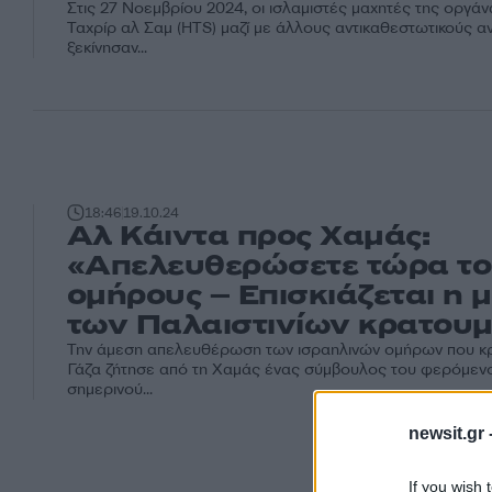
Στις 27 Νοεμβρίου 2024, οι ισλαμιστές μαχητές της οργά
Ταχρίρ αλ Σαμ (HTS) μαζί με άλλους αντικαθεστωτικούς α
ξεκίνησαν...
18:46
19.10.24
Αλ Κάιντα προς Χαμάς:
«Aπελευθερώσετε τώρα το
ομήρους – Επισκιάζεται η 
των Παλαιστινίων κρατου
Την άμεση απελευθέρωση των ισραηλινών ομήρων που κρ
Γάζα ζήτησε από τη Χαμάς ένας σύμβουλος του φερόμεν
σημερινού...
newsit.gr 
If you wish 