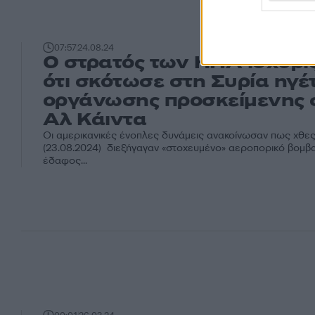
07:57
24.08.24
Ο στρατός των ΗΠΑ ισχυρίζ
ότι σκότωσε στη Συρία ηγέ
οργάνωσης προσκείμενης 
Αλ Κάιντα
Οι αμερικανικές ένοπλες δυνάμεις ανακοίνωσαν πως χθ
(23.08.2024) διεξήγαγαν «στοχευμένο» αεροπορικό βομβ
έδαφος...