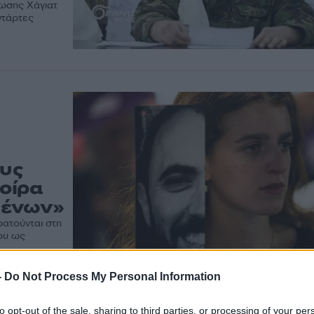
νωσης Χάγιατ
ντάρτες
υς
μοίρα
μένων»
ατούνται στη
ου ως
-
Do Not Process My Personal Information
to opt-out of the sale, sharing to third parties, or processing of your per