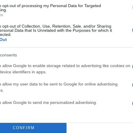
to opt-out of processing my Personal Data for Targeted
ing.
In
o opt-out of Collection, Use, Retention, Sale, and/or Sharing
ersonal Data that Is Unrelated with the Purposes for which it
lected.
Out
consents
06:45
11.09.24
o allow Google to enable storage related to advertising like cookies on
11η Σεπτεμβρίου 2001: Ο
evice identifiers in apps.
επιθέσεις στους Δίδυμο
Πύργους – Η μέρα που 
o allow my user data to be sent to Google for online advertising
s.
ξεχάσουμε ποτέ
11 Σεπτεμβρίου 2001. Ποιος δεν ανατριχιάζει στο ά
to allow Google to send me personalized advertising.
μόνο της ημερομηνίας. Η εικόνα των φλεγόμενων 
Πύργων, στο Παγκόσμιο...
CONFIRM