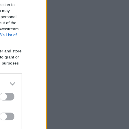
ection to
ou may
 personal
out of the
 downstream
B’s List of
er and store
to grant or
ed purposes