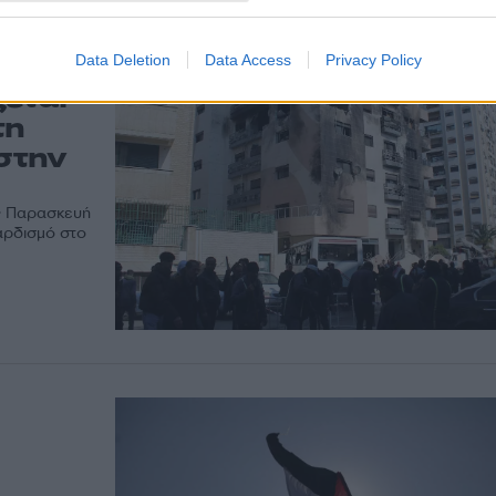
Data Deletion
Data Access
Privacy Policy
εται
τη
στην
ες Παρασκευή
αρδισμό στο