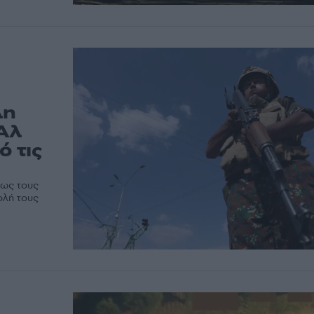
λη
 Αλ
 τις
ρως τους
ολή τους