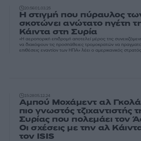
20:56
01.03.25
Η στιγμή που πύραυλος τ
σκοτώνει ανώτατο ηγέτη τ
Κάιντα στη Συρία
«Η αεροπορική επιδρομή αποτελεί μέρος της συνεχιζόμε
να διακόψουν τις προσπάθειες τρομοκρατών να πραγματ
επιθέσεις εναντίον των ΗΠΑ» λέει ο αμερικανικός στρατό
15:28
05.12.24
Αμπού Μοχάμεντ αλ Γκολάν
πιο γνωστός τζιχαντιστής τ
Συρίας που πολεμάει τον Ά
Οι σχέσεις με την αλ Κάιντ
τον ISIS