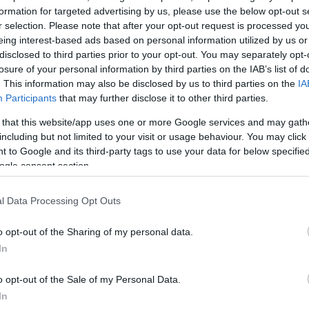
formation for targeted advertising by us, please use the below opt-out s
r selection. Please note that after your opt-out request is processed y
eing interest-based ads based on personal information utilized by us or
disclosed to third parties prior to your opt-out. You may separately opt-
losure of your personal information by third parties on the IAB’s list of
η του
. This information may also be disclosed by us to third parties on the
IA
νεται
Participants
that may further disclose it to other third parties.
ης Αλ
 that this website/app uses one or more Google services and may gath
ν
including but not limited to your visit or usage behaviour. You may click 
 to Google and its third-party tags to use your data for below specifi
ηκε τον επίσης
υση των...
ogle consent section.
l Data Processing Opt Outs
o opt-out of the Sharing of my personal data.
In
o opt-out of the Sale of my Personal Data.
In