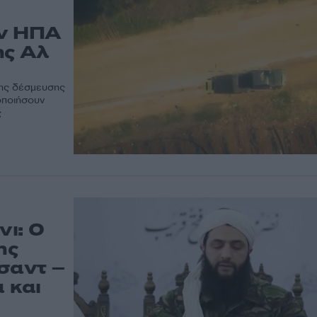
ων ΗΠΑ
ης Αλ
νης δέσμευσης
οποιήσουν
ς
ι: Ο
ης
σαντ –
α και