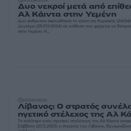
00:01
26.03.24
Δυο νεκροί μετά από επίθε
Αλ Κάιντα στην Υεμένη
Δυο άνθρωποι σκοτώθηκαν τη νύχτα της Κυριακής (24/04
Δευτέρα (25/03/2024) σε επίθεση που φέρεται να διέπρα
στην Υεμένη. Η...
23:52
20.05.23
Λίβανος: Ο στρατός συνέλ
ηγετικό στέλεχος της Αλ Κ
Τη σύλληψη ενός ηγετικού στελέχους της Αλ Κάιντα ανα
Σάββατο (20.5.2023) ο στρατός του Λιβάνου, διευκρινίζοντ