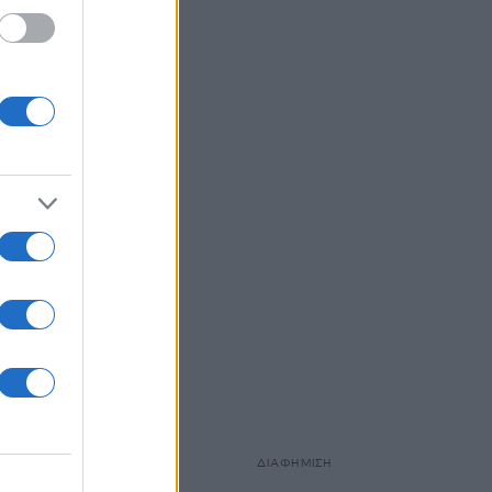
ι
υς
δεν θα
κουσμα και
Δίδυμων
ΔΙΑΦΗΜΙΣΗ