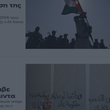
ση της
/2024) προς
ξε η Αλ Κάιντα
αβε
άιντα
κοίνωσε απόψε
ας ότι η