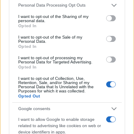
οι συσκευές καταγραφής – τα λεγόμενα μαύρα
Please note that this website/app uses one or more Google
Personal Data Processing Opt Outs
κουτιά – ανακτήθηκαν από το αεροσκάφος που
services and may gather and store information including but
συνετρίβη και θα αναλυθούν από το Εθνικό
not limited to your visit or usage behaviour. You may click to
I want to opt-out of the Sharing of my
personal data.
grant or deny consent to Google and its third-party tags to
Συμβούλιο Ασφάλειας Μεταφορών, το οποίο
Opted In
use your data for below specified purposes in below Google
ηγείται της έρευνας.
consent section.
I want to opt-out of the Sale of my
Personal Data.
ΔΙΑΦΗΜΙΣΗ
Opted In
I want to opt-out of processing my
Personal Data for Targeted Advertising.
Opted In
I want to opt-out of Collection, Use,
Retention, Sale, and/or Sharing of my
Personal Data that Is Unrelated with the
Purposes for which it was collected.
Opted Out
Google consents
I want to allow Google to enable storage
related to advertising like cookies on web or
device identifiers in apps.