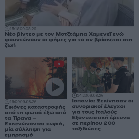
15:18
09.08.26
Νέο βίντεο με τον Μοτζτάμπα Χαμενεΐ ενώ
φουντώνουν οι φήμες για το αν βρίσκεται στη
ζωή
8
14:23
09.08.26
Ισπανία: Ξεκίνησαν οι
15:09
09.08.26
συνοριακοί έλεγχοι
Εικόνες καταστροφής
για τους Ιταλούς –
από τη φωτιά έξω από
Εξονυχιστική έρευνα
τα Τίρανα –
σε περίπου 200
Εκκενώνονται χωριά,
ταξιδιώτες
μία σύλληψη για
εμπρησμό