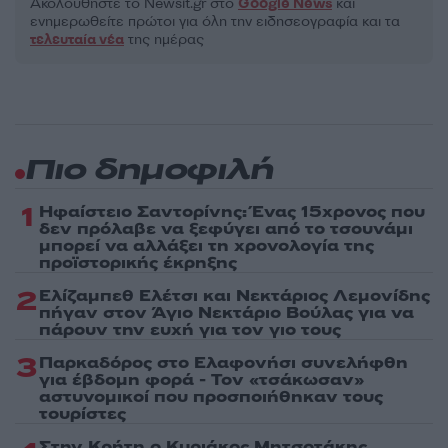
Ακολουθήστε το Νewsit.gr στο
Google News
και
ενημερωθείτε πρώτοι για όλη την ειδησεογραφία και τα
τελευταία νέα
της ημέρας
Πιο δημοφιλή
1
Ηφαίστειο Σαντορίνης: Ένας 15χρονος που
δεν πρόλαβε να ξεφύγει από το τσουνάμι
μπορεί να αλλάξει τη χρονολογία της
προϊστορικής έκρηξης
2
Ελίζαμπεθ Ελέτσι και Νεκτάριος Λεμονίδης
πήγαν στον Άγιο Νεκτάριο Βούλας για να
πάρουν την ευχή για τον γιο τους
3
Παρκαδόρος στο Ελαφονήσι συνελήφθη
για έβδομη φορά - Τον «τσάκωσαν»
αστυνομικοί που προσποιήθηκαν τους
τουρίστες
Στην Κρήτη ο Κυριάκος Μητσοτάκης,