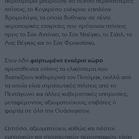
αεροδρόμιο μπορούσε να δεχθεί περισσότερες
πτήσεις, το Κογκρέσο ενέκρινε επιπλέον
δρομολόγια, τα οποία δόθηκαν σε πέντε
αεροπορικές εταιρείες που πρότειναν πτήσεις
προς το Σαν Αντόνιο, το Σαν Ντιέγκο, το Σιάτλ, το
Λας Βέγκας και το Σαν Φρανσίσκο.
Στον ήδη
φορτωμένο εναέριο χώρο
προστίθενται επίσης τα ελικόπτερα που
διασχίζουν καθημερινά τον Ποτόμακ, πολλά από
τα οποία είναι στρατιωτικές πτήσεις από το
Πεντάγωνο και άλλες κυβερνητικές υπηρεσίες,
μεταφέροντας αξιωματούχους, επιβάτες ή
φορτία σε όλη την Ουάσινγκτον.
Ωστόσο, αξιωματούχοι, καθώς και πιλότοι
εμπορικών και στρατιωτικών αεροσκαφών, είχαν