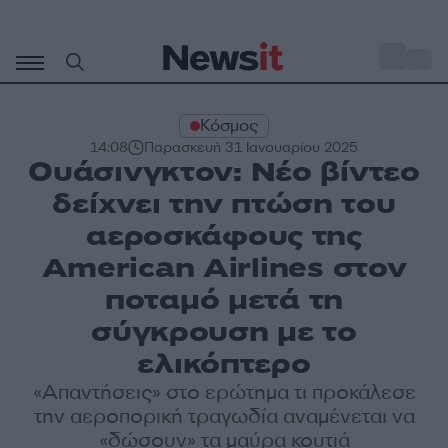
Μετάβαση
σε
o
33
περιεχόμενο
Κόσμος
14:08
Παρασκευή 31 Ιανουαρίου 2025
Ουάσινγκτον: Νέο βίντεο
δείχνει την πτώση του
αεροσκάφους της
American Airlines στον
ποταμό μετά τη
σύγκρουση με το
ελικόπτερο
«Απαντήσεις» στο ερώτημα τι προκάλεσε
την αεροπορική τραγωδία αναμένεται να
«δώσουν» τα μαύρα κουτιά