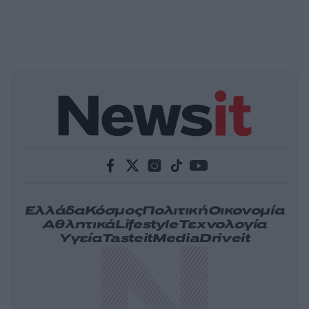
Ελλάδα
Κόσμος
Πολιτική
Οικονομία
Αθλητικά
Lifestyle
Τεχνολογία
Υγεία
Tasteit
Media
Driveit