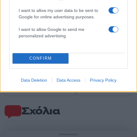
Αν τα χάσατε
I want to allow my user data to be sent to
Google for online advertising purposes.
I want to allow Google to send me
personalized advertising.
CONFIRM
Φωτιά στο Μουζάκι Ηλείας
Μετέτρεψαν το
- Μεγάλη κινητοποίηση της
Σαρακήνικο της Μήλου
Πυροσβεστικής σε δασική
ελικοδρόμιο – «Πάρκα
Data Deletion
Data Access
Privacy Policy
έκταση με πεύκα, πριν την
το ελικόπτερο τους γι
είσοδο του χωριού
κάνουν μπάνιο
Σχόλια