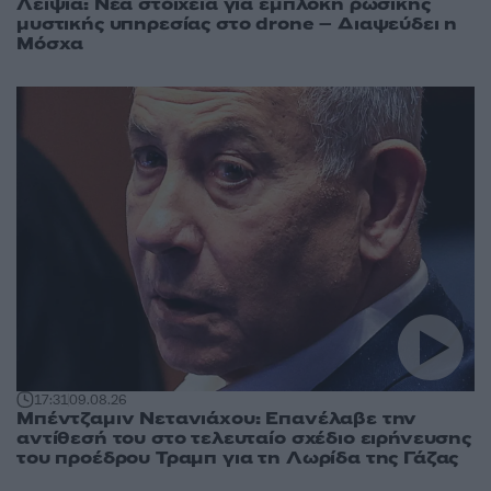
Λειψία: Νέα στοιχεία για εμπλοκή ρωσικής
μυστικής υπηρεσίας στο drone – Διαψεύδει η
Μόσχα
17:31
09.08.26
Μπέντζαμιν Νετανιάχου: Επανέλαβε την
αντίθεσή του στο τελευταίο σχέδιο ειρήνευσης
του προέδρου Τραμπ για τη Λωρίδα της Γάζας