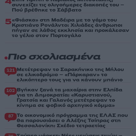
4
συνεχίζει τις ολιγοήμερες διακοπές του –
Πού βρέθηκε το Σάββατο
5
«Φιάσκο» στη Μαδέιρα με το γάμο του
Κριστιάνο Ρονάλντο: Χιλιάδες άνθρωποι
πήγαν σε λάθος εκκλησία και προκάλεσαν
το γέλιο στον Πορτογάλο
Πιο σχολιασμένα
Μετέτρεψαν το Σαρακήνικο της Μήλου
121
σε ελικοδρόμιο – «Πάρκαραν» το
ελικόπτερο τους για να κάνουν μπάνιο
Βγήκαν ξανά τα μαχαίρια στην Ελπίδα
102
για τη Δημοκρατία: «Καρυστιανού,
Γρατσία και Γαλανός μετέτρεψαν το
κίνημα σε φοβικό αρχηγικό κόμμα»
Το οικονομικό πρόγραμμα της ΕΛΑΣ που
87
θα παρουσιάσει ο Αλέξης Τσίπρας στη
Θεσσαλονίκη: Σχέδιο τετραετίας
Σούπερ μάρκετ: Νέες μειώσεις τιμών –