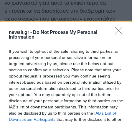
να φανταστώ γιατί αυτά τα ελικόπτερα να
επιτρέπεται να διασχίζουν την διαδρομή των
αεροσκαφών που μεταφέρουν εκατοντάδες
ανθρώπους!», έγραψε ένας πιλότος σε μια
newsit.gr -
Do Not Process My Personal
αναφορά που κατέθεσε το 2013 στο Σύστημα
Information
Αναφοράς Ασφάλειας της Αεροπορίας, ή ASRS,
μετά από μια παρ’ ολίγον σύγκρουση με ένα
If you wish to opt-out of the sale, sharing to third parties, or
processing of your personal or sensitive information for
ελικόπτερο.
targeted advertising by us, please use the below opt-out
section to confirm your selection. Please note that after your
«Αυτό που κανονικά θα ήταν ανησυχητικό σε
opt-out request is processed you may continue seeing
interest-based ads based on personal information utilized by
οποιοδήποτε άλλο αεροδρόμιο της χώρας έχει
us or personal information disclosed to third parties prior to
γίνει συνηθισμένο στο αεροδρόμιο της
your opt-out. You may separately opt-out of the further
Ουάσινγκτον».
disclosure of your personal information by third parties on the
IAB’s list of downstream participants. This information may
also be disclosed by us to third parties on the
IAB’s List of
Πηγές που γνωρίζουν την έρευνα επιβεβαίωσαν
Downstream Participants
that may further disclose it to other
την Πέμπτη στο CBS News και το ABC News ότι
third parties.