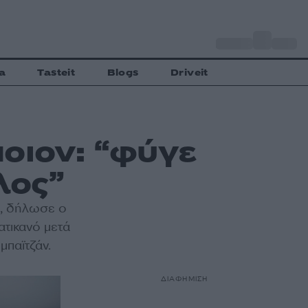
o
Αθήνα
33
C
a
Tasteit
Blogs
Driveit
οιον: “φύγε
λος”
, δήλωσε ο
ατικανό μετά
μπαϊτζάν.
ΔΙΑΦΗΜΙΣΗ