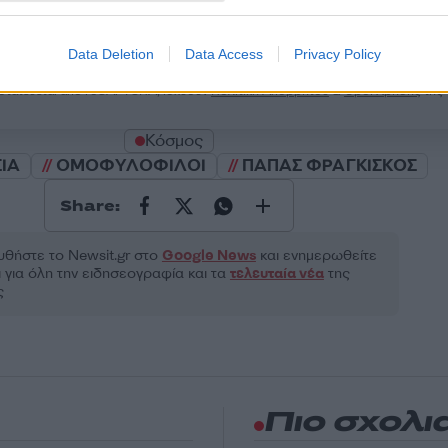
2000 /
Υποβολή σχολίου
Data Deletion
Data Access
Privacy Policy
ροστατεύεται από reCAPTCHA, ισχύουν
Πολιτική Απορρήτου
&
Όροι Χρήσης
της
Κόσμος
ΙΑ
ΟΜΟΦΥΛΟΦΙΛΟΙ
ΠΑΠΑΣ ΦΡΑΓΚΙΣΚΟΣ
Share:
θήστε το Νewsit.gr στο
Google News
και ενημερωθείτε
 για όλη την ειδησεογραφία και τα
τελευταία νέα
της
ς
Πιο σχολι