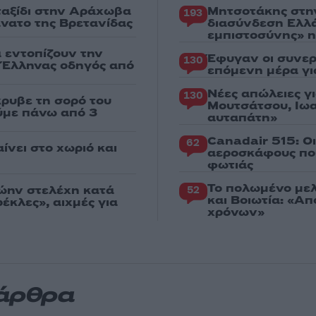
 ταξίδι στην Αράχωβα
Μητσοτάκης στη
193
άνατο της Βρετανίδας
διασύνδεση Ελλ
εμπιστοσύνης» η
α εντοπίζουν την
Έφυγαν οι συνερ
130
ε Έλληνας οδηγός από
επόμενη μέρα γι
Νέες απώλειες γ
130
κρυβε τη σορό του
Μουτσάτσου, Ιωα
ούμε πάνω από 3
αυταπάτη»
Canadair 515: Ο
62
ίνει στο χωριό και
αεροσκάφους που
φωτιάς
Το πολωμένο μελ
ώην στελέχη κατά
52
και Βοιωτία: «Α
κλες», αιχμές για
χρόνων»
 άρθρα