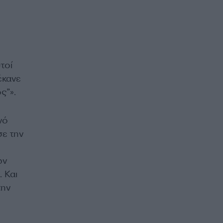
τοί
έκανε
ς”».
νό
σε την
ων
 Και
την