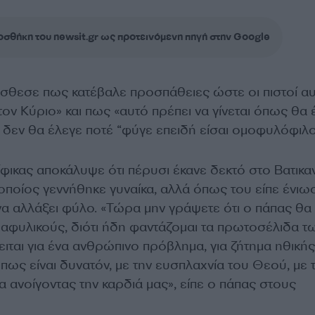
σθήκη του newsit.gr ως προτεινόμενη πηγή στην Google
θεσε πως κατέβαλε προσπάθειες ώστε οι πιστοί αυ
ον Κύριο» και πως «αυτό πρέπει να γίνεται όπως θα 
 δεν θα έλεγε ποτέ “φύγε επειδή είσαι ομοφυλόφιλο
φικας αποκάλυψε ότι πέρυσι έκανε δεκτό στο Βατικα
οποίος γεννήθηκε γυναίκα, αλλά όπως του είπε ένιω
να αλλάξει φύλο. «Τώρα μην γράψετε ότι ο πάπας θα
ιαφυλικούς, διότι ήδη φαντάζομαι τα πρωτοσέλιδα τ
ται για ένα ανθρώπινο πρόβλημα, για ζήτημα ηθικής.
όπως είναι δυνατόν, με την ευσπλαχνία του Θεού, με 
α ανοίγοντας την καρδιά μας», είπε ο πάπας στους