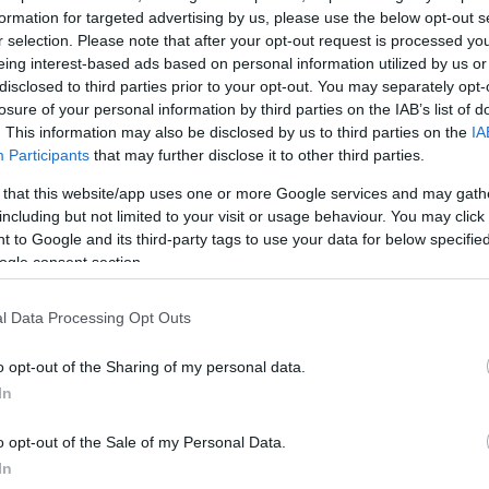
ι κανείς ομοφυλοφιλική τάση, να βιώνει αυτή την κατ
formation for targeted advertising by us, please use the below opt-out s
ύλο, και είναι άλλο να διδάσκεται η συγκεκριμένη γρα
r selection. Please note that after your opt-out request is processed y
να αλλάξει ο όλος τρόπος σκέψης», πρόσθεσε ο επικ
eing interest-based ads based on personal information utilized by us or
disclosed to third parties prior to your opt-out. You may separately opt-
ής Εκκλησίας.
losure of your personal information by third parties on the IAB’s list of
. This information may also be disclosed by us to third parties on the
IA
με τις εκλογές στις ΗΠΑ, ο Φραγκίσκος τόνισε: «κατά
Participants
that may further disclose it to other third parties.
κλογικών εκστρατειών δεν λέω ποτέ ούτε λέξη. Ο λ
 that this website/app uses one or more Google services and may gath
ι θα πω μόνον αυτό: μελετήστε καλά τις προτάσεις,
including but not limited to your visit or usage behaviour. You may click 
επιλέξτε κατά συνείδηση».
 to Google and its third-party tags to use your data for below specifi
ogle consent section.
ΔΙΑΦΗΜΙΣΗ
l Data Processing Opt Outs
o opt-out of the Sharing of my personal data.
In
o opt-out of the Sale of my Personal Data.
In