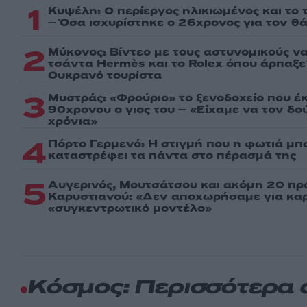
1
Κυψέλη: Ο περίεργος ηλικιωμένος και το
– Όσα ισχυρίστηκε ο 26χρονος για τον θ
2
Μύκονος: Βίντεο με τους αστυνομικούς ν
τσάντα Hermès και το Rolex όπου άρπαξ
Ουκρανό τουρίστα
3
Μυστράς: «Φρούριο» το ξενοδοχείο που έ
90χρονου ο γιος του – «Είχαμε να τον δ
χρόνια»
4
Πόρτο Γερμενό: Η στιγμή που η φωτιά μπα
καταστρέφει τα πάντα στο πέρασμά της
5
Αυγερινός, Μουτσάτσου και ακόμη 20 πρ
Καρυστιανού: «Δεν αποχωρήσαμε για καρέ
«συγκεντρωτικό μοντέλο»
Κόσμος: Περισσότερα