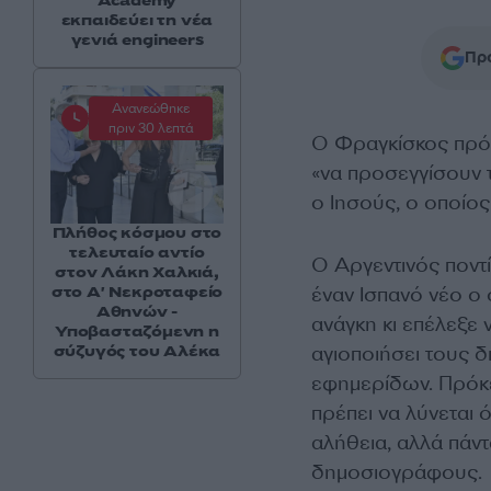
Academy
εκπαιδεύει τη νέα
γενιά engineers
Προ
Ανανεώθηκε
πριν 30 λεπτά
Ο Φραγκίσκος πρόσ
«να προσεγγίσουν τ
ο Ιησούς, ο οποίος
Πλήθος κόσμου στο
τελευταίο αντίο
Ο Αργεντινός ποντί
στον Λάκη Χαλκιά,
στο Α' Νεκροταφείο
έναν Ισπανό νέο ο 
Αθηνών -
ανάγκη κι επέλεξε 
Υποβασταζόμενη η
σύζυγός του Αλέκα
αγιοποιήσει τους δ
εφημερίδων. Πρόκει
πρέπει να λύνεται 
αλήθεια, αλλά πάντ
δημοσιογράφους.