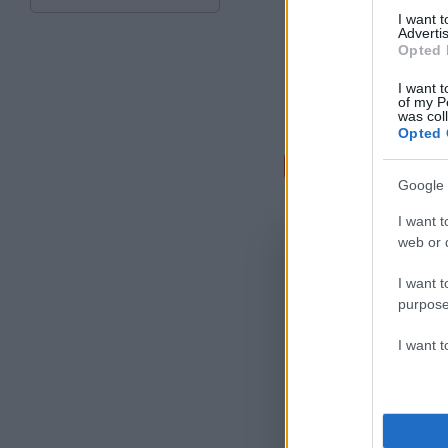
I want 
Advertis
Opted 
I want t
of my P
was col
Opted 
Σχόλι
Google 
I want t
web or d
I want t
purpose
I want 