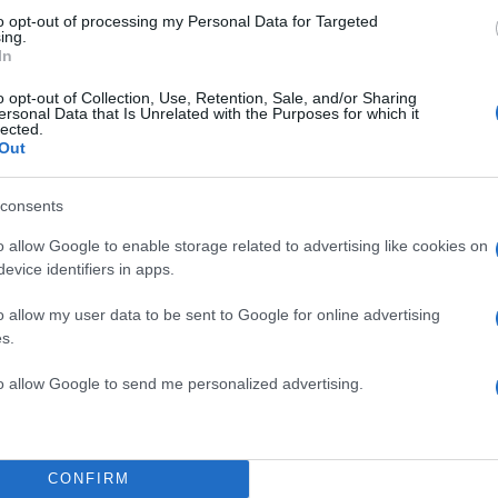
to opt-out of processing my Personal Data for Targeted
ing.
In
o opt-out of Collection, Use, Retention, Sale, and/or Sharing
ersonal Data that Is Unrelated with the Purposes for which it
lected.
Out
α
consents
o allow Google to enable storage related to advertising like cookies on
evice identifiers in apps.
Σχολίασε εδώ
o allow my user data to be sent to Google for online advertising
s.
50
to allow Google to send me personalized advertising.
CONFIRM