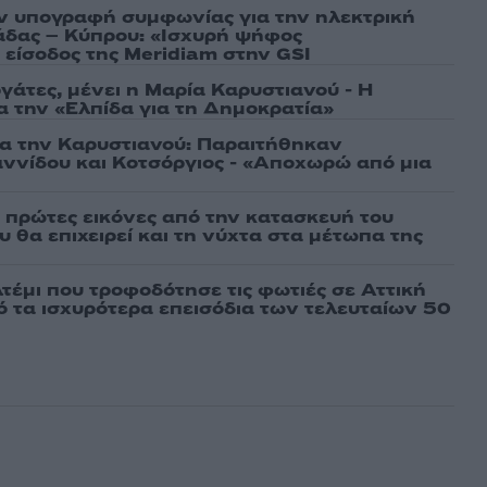
ν υπογραφή συμφωνίας για την ηλεκτρική
άδας – Κύπρου: «Ισχυρή ψήφος
 είσοδος της Meridiam στην GSI
γάτες, μένει η Μαρία Καρυστιανού - Η
α την «Ελπίδα για τη Δημοκρατία»
ια την Καρυστιανού: Παραιτήθηκαν
ννίδου και Κοτσόργιος - «Αποχωρώ από μια
ι πρώτες εικόνες από την κατασκευή του
 θα επιχειρεί και τη νύχτα στα μέτωπα της
τέμι που τροφοδότησε τις φωτιές σε Αττική
πό τα ισχυρότερα επεισόδια των τελευταίων 50