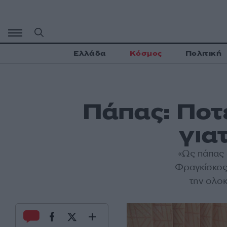
Μετάβαση
σε
περιεχόμενο
Ελλάδα
Κόσμος
Πολιτική
Πάπας: Ποτ
για
«Ως πάπας
Φραγκίσκος 
την ολοκ