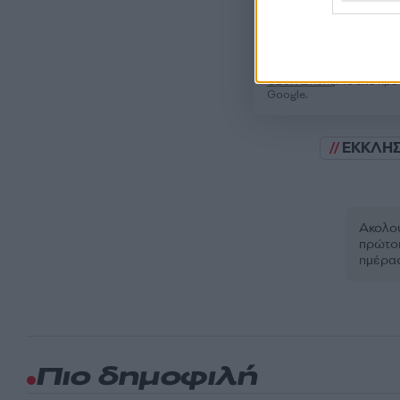
Όροι Χρήσης
. Το site π
Google.
ΕΚΚΛΗΣ
Ακολου
πρώτοι
ημέρα
Πιο δημοφιλή