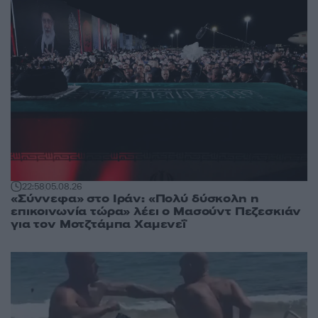
22:58
05.08.26
«Σύννεφα» στο Ιράν: «Πολύ δύσκολη η
επικοινωνία τώρα» λέει ο Μασούντ Πεζεσκιάν
για τον Μοτζτάμπα Χαμενεΐ