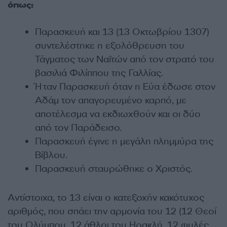
όπως:
Παρασκευή και 13 (13 Οκτωβρίου
1307)
συντελέστηκε η εξολόθρευση του
Τάγματος των Ναϊτών από τον στρατό του
βασιλιά Φιλίππου της Γαλλίας.
Ήταν Παρασκευή όταν η Εύα έδωσε στον
Αδάμ τον απαγορευμένο καρπό, με
αποτέλεσμα να εκδιωχθούν και οι δύο
από τον Παράδεισο.
Παρασκευή έγινε η μεγάλη πλημμύρα της
Βίβλου.
Παρασκευή σταυρώθηκε ο Χριστός.
Αντίστοιχα, το 13 είναι ο κατεξοχήν κακότυχος
αριθμός, που σπάει την αρμονία του 12 (12 Θεοί
του Ολύμπου, 12 άθλοι του Ηρακλή, 12 φυλές