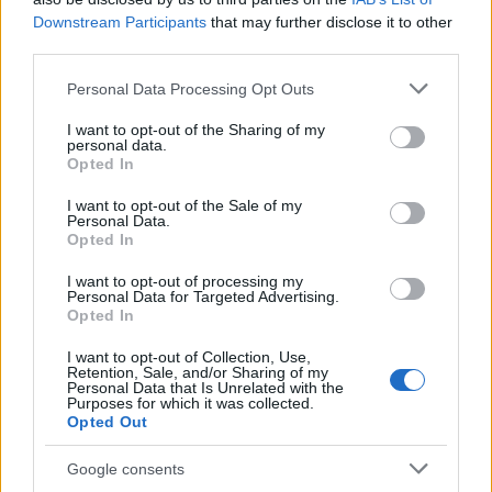
timelapse βίντεο
Downstream Participants
that may further disclose it to other
4
Νέο κύμα ζέστης από το Σαββατοκύριακο
third parties.
με 40άρια - Πολύ υψηλός κίνδυνος
πυρκαγιάς σε Αττική, Εύβοια, Λέσβο και
Please note that this website/app uses one or more Google
Personal Data Processing Opt Outs
Χίο σήμερα
services and may gather and store information including but
not limited to your visit or usage behaviour. You may click to
I want to opt-out of the Sharing of my
5
Μύκονος: Βίντεο με τους αστυνομικούς να
personal data.
εντοπίζουν την τσάντα Hermès και το
grant or deny consent to Google and its third-party tags to
Opted In
Rolex όπου άρπαξε Έλληνας οδηγός από
use your data for below specified purposes in below Google
Ουκρανό τουρίστα
consent section.
I want to opt-out of the Sale of my
Personal Data.
Opted In
Πιο σχολιασμένα
I want to opt-out of processing my
Personal Data for Targeted Advertising.
Μητσοτάκης στην υπογραφή συμφωνίας
Opted In
178
για την ηλεκτρική διασύνδεση Ελλάδας –
Κύπρου: «Ισχυρή ψήφος εμπιστοσύνης» η
I want to opt-out of Collection, Use,
είσοδος της Meridiam στην GSI
Retention, Sale, and/or Sharing of my
Personal Data that Is Unrelated with the
Purposes for which it was collected.
Το τελευταίο αντίο στον Γιάννη
134
Opted Out
Βαρβιτσιώτη: «Ήταν φτιαγμένος από
εκείνο το σπάνιο μέταλλο μιας άλλης
εποχής», είπε ο Κυριάκος Μητσοτάκης
Google consents
στον επικήδειο