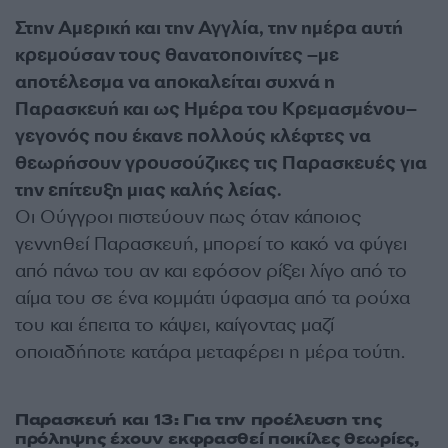
Στην Αμερική και την Αγγλία, την ημέρα αυτή
κρεμούσαν τους θανατοποινίτες –με
αποτέλεσμα να αποκαλείται συχνά η
Παρασκευή και ως Ημέρα του Κρεμασμένου–
γεγονός που έκανε πολλούς κλέφτες να
θεωρήσουν γρουσούζικες τις Παρασκευές για
την επίτευξη μιας καλής λείας.
Οι Ούγγροι πιστεύουν πως όταν κάποιος
γεννηθεί Παρασκευή, μπορεί το κακό να φύγει
από πάνω του αν και εφόσον ρίξει λίγο από το
αίμα του σε ένα κομμάτι ύφασμα από τα ρούχα
του και έπειτα το κάψει, καίγοντας μαζί
οποιαδήποτε κατάρα μεταφέρει η μέρα τούτη.
Παρασκευή και 13: Για την προέλευση της
πρόληψης έχουν εκφρασθεί ποικίλες θεωρίες,