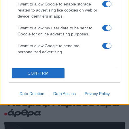
I want to allow Google to enable storage
Νέες απώλειες για την Καρυστιανού:
130
related to advertising like cookies on web or
Παραιτήθηκαν Μουτσάτσου, Ιωαννίδου
και Κοτσόργιος - «Αποχωρώ από μια
device identifiers in apps.
αυταπάτη»
I want to allow my user data to be sent to
Αυγερινός, Μουτσάτσου και ακόμη 20
62
Google for online advertising purposes.
πρώην στελέχη κατά Καρυστιανού: «Δεν
αποχωρήσαμε για καρέκλες», αιχμές για
«συγκεντρωτικό μοντέλο»
I want to allow Google to send me
personalized advertising.
Συνελήφθη στην Ψάθα αδερφός
63
αντιδημάρχου - Έσπασε το μπλόκο της
ΕΛΑΣ και έπεσε με το αυτοκίνητό του
στα συντρίμμια του ελικοπτέρου
CONFIRM
Data Deletion
Data Access
Privacy Policy
Κόσμος: Περισσότερα
άρθρα