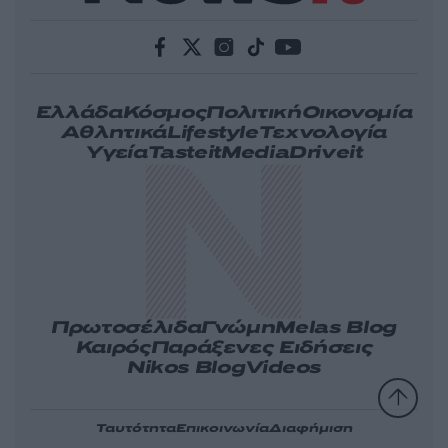
Ελλάδα
Κόσμος
Πολιτική
Οικονομία
Αθλητικά
Lifestyle
Τεχνολογία
Υγεία
Tasteit
Media
Driveit
Πρωτοσέλιδα
Γνώμη
Melas Blog
Καιρός
Παράξενες Ειδήσεις
Nikos Blog
Videos
Ταυτότητα
Επικοινωνία
Διαφήμιση