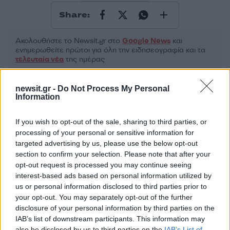
Share:
Ακολουθήστε το Νewsit.gr στο
Google News
και
ενημερωθείτε πρώτοι για όλη την ειδησεογραφία και τα
τελευταία νέα
της ημέρας
newsit.gr -
Do Not Process My Personal
Information
If you wish to opt-out of the sale, sharing to third parties, or
Πιο δημοφιλή
processing of your personal or sensitive information for
targeted advertising by us, please use the below opt-out
1
Τουρισμός για Όλους 2026: Σήμερα ανοίγει
section to confirm your selection. Please note that after your
η πλατφόρμα – Ποια ΑΦΜ προηγούνται
στις αιτήσεις
opt-out request is processed you may continue seeing
interest-based ads based on personal information utilized by
2
Κυψέλη: Ο περίεργος ηλικιωμένος και το
us or personal information disclosed to third parties prior to
ταξίδι στην Αράχωβα – Όσα ισχυρίστηκε ο
your opt-out. You may separately opt-out of the further
26χρονος για τον θάνατο της Βρετανίδας
disclosure of your personal information by third parties on the
3
Η φωτιά στη Δυτική Αττική, από την
IAB’s list of downstream participants. This information may
κορυφή του Κιθαιρώνα – Το εντυπωσιακό
also be disclosed by us to third parties on the
IAB’s List of