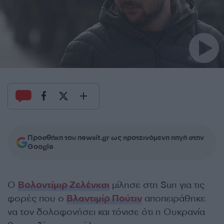
Προσθήκη του newsit.gr ως προτεινόμενη πηγή στην
Google
Ο
Βολοντίμιρ Ζελένκσι
μίλησε στη Sun για τις
φορές που ο
Βλαντιμίρ Πούτιν
αποπειράθηκε
να τον δολοφονήσει και τόνισε ότι η Ουκρανία