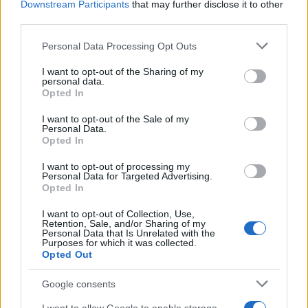
Σχολίασε εδώ
Downstream Participants
that may further disclose it to other
third parties.
Please note that this website/app uses one or more Google
50 /50
Personal Data Processing Opt Outs
services and may gather and store information including but
not limited to your visit or usage behaviour. You may click to
I want to opt-out of the Sharing of my
personal data.
grant or deny consent to Google and its third-party tags to
Opted In
use your data for below specified purposes in below Google
consent section.
I want to opt-out of the Sale of my
2000 /2000
Personal Data.
Opted In
Υποβολή σχολίου
I want to opt-out of processing my
Personal Data for Targeted Advertising.
Όροι Χρήσης
. Το site προστατεύεται από reCAPTCHA, ισχύουν
Opted In
Πολιτική Απορρήτου
&
Όροι Χρήσης
της Google.
I want to opt-out of Collection, Use,
Κόσμος
Retention, Sale, and/or Sharing of my
ΒΛΑΝΤΙΜΙΡ ΠΟΥΤΙΝ
Personal Data that Is Unrelated with the
Purposes for which it was collected.
ΒΟΛΟΝΤΙΜΙΡ ΖΕΛΕΝΣΚΙ
ΟΥΚΡΑΝΙΑ
Opted Out
Share:
Google consents