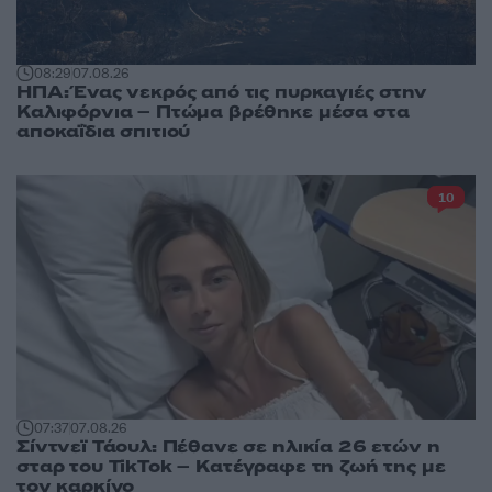
08:29
07.08.26
ΗΠΑ: Ένας νεκρός από τις πυρκαγιές στην
Καλιφόρνια – Πτώμα βρέθηκε μέσα στα
αποκαΐδια σπιτιού
10
07:37
07.08.26
Σίντνεϊ Τάουλ: Πέθανε σε ηλικία 26 ετών η
σταρ του TikTok – Kατέγραφε τη ζωή της με
τον καρκίνο