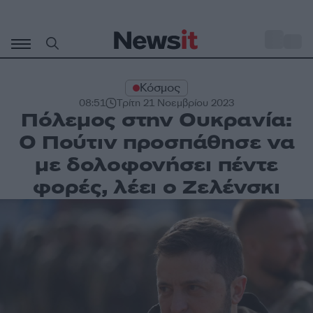
Μετάβαση
σε
o
33
περιεχόμενο
Κόσμος
08:51
Τρίτη 21 Νοεμβρίου 2023
Πόλεμος στην Ουκρανία:
Ο Πούτιν προσπάθησε να
με δολοφονήσει πέντε
φορές, λέει ο Ζελένσκι