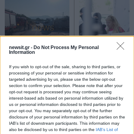
newsit.gr -
Do Not Process My Personal
Information
Σέρρες: Βίντεο
Marfin: Η 46χρονη πή
ντοκουμέντο από το
προθεσμία για να
τροχαίο με νεκρούς μητέρα
απολογηθεί την Τρίτη
If you wish to opt-out of the sale, sharing to third parties, or
και γιο – Ο οδηγός του
«Είναι αθώα, συμμετε
processing of your personal or sensitive information for
φορτηγού κατέγραψε τη
στη διαδήλωση όπως 
targeted advertising by us, please use the below opt-out
σύγκρουση
100.000 άτομα»
section to confirm your selection. Please note that after your
opt-out request is processed you may continue seeing
Σχόλια
interest-based ads based on personal information utilized by
us or personal information disclosed to third parties prior to
your opt-out. You may separately opt-out of the further
disclosure of your personal information by third parties on the
IAB’s list of downstream participants. This information may
also be disclosed by us to third parties on the
IAB’s List of