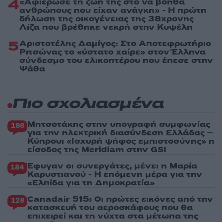
4
«Αφιέρωσε τη ζωή της στο να βοηθά
ανθρώπους που είχαν ανάγκη» - Η πρώτη
δήλωση της οικογένειας της 38χρονης
Λίζα που βρέθηκε νεκρή στην Κυψέλη
5
Αριστοτέλης Δαμίγος: Στο Αποτεφρωτήριο
Ριτσώνας το «ύστατο χαίρε» στον Έλληνα
σύνδεσμο του ελικοπτέρου που έπεσε στην
Ψάθα
Πιο σχολιασμένα
Μητσοτάκης στην υπογραφή συμφωνίας
198
για την ηλεκτρική διασύνδεση Ελλάδας –
Κύπρου: «Ισχυρή ψήφος εμπιστοσύνης» η
είσοδος της Meridiam στην GSI
Έφυγαν οι συνεργάτες, μένει η Μαρία
184
Καρυστιανού - Η επόμενη μέρα για την
«Ελπίδα για τη Δημοκρατία»
Canadair 515: Οι πρώτες εικόνες από την
128
κατασκευή του αεροσκάφους που θα
επιχειρεί και τη νύχτα στα μέτωπα της