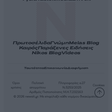
Πρωτοσέλιδα
Γνώμη
Melas Blog
Καιρός
Παράξενες Ειδήσεις
Nikos Blog
Videos
Ταυτότητα
Επικοινωνία
Διαφήμιση
Όροι
Πολιτική
Πληροφορίες α.27
Cookies
χρήσης
απορρήτου
Ν.5253/2025
Αριθμός Πιστοποίησης Μ.Η.Τ.232163
© 2026 newsit.gr. Με επιφύλαξη κάθε νομίμου δικαιώματος.