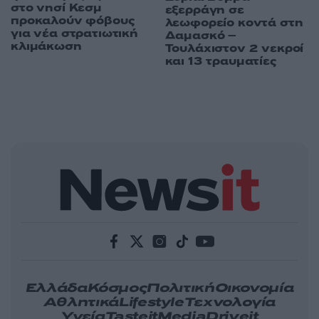
στο νησί Κεσμ
εξερράγη σε
προκαλούν φόβους
λεωφορείο κοντά στη
για νέα στρατιωτική
Δαμασκό –
κλιμάκωση
Τουλάχιστον 2 νεκροί
και 13 τραυματίες
Ελλάδα
Κόσμος
Πολιτική
Οικονομία
Αθλητικά
Lifestyle
Τεχνολογία
Υγεία
Tasteit
Media
Driveit