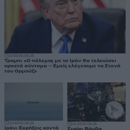
23:50
06.08.26
Τραμπ: «Ο πόλεμος με το Ιράν θα τελειώσει
αρκετά σύντομα – Εμείς ελέγχουμε τα Στενά
του Ορμούζ»
23:40
06.08.26
21:42
06.08.26
Ιράν: Εκρήξεις κοντά
Συρία: Βόμβα