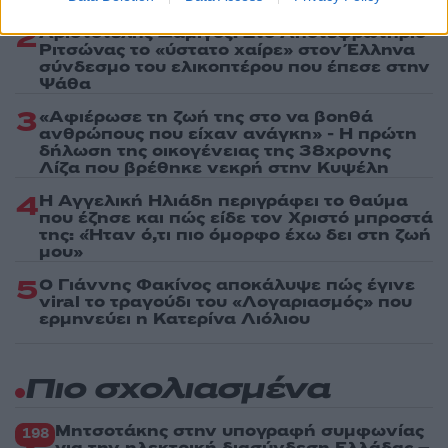
2
Αριστοτέλης Δαμίγος: Στο Αποτεφρωτήριο
Ριτσώνας το «ύστατο χαίρε» στον Έλληνα
σύνδεσμο του ελικοπτέρου που έπεσε στην
Ψάθα
3
«Αφιέρωσε τη ζωή της στο να βοηθά
ανθρώπους που είχαν ανάγκη» - Η πρώτη
δήλωση της οικογένειας της 38χρονης
Λίζα που βρέθηκε νεκρή στην Κυψέλη
4
Η Αγγελική Ηλιάδη περιγράφει το θαύμα
που έζησε και πώς είδε τον Χριστό μπροστά
της: «Ήταν ό,τι πιο όμορφο έχω δει στη ζωή
μου»
5
Ο Γιάννης Φακίνος αποκάλυψε πώς έγινε
viral το τραγούδι του «Λογαριασμός» που
ερμηνεύει η Κατερίνα Λιόλιου
Πιο σχολιασμένα
Μητσοτάκης στην υπογραφή συμφωνίας
198
για την ηλεκτρική διασύνδεση Ελλάδας –