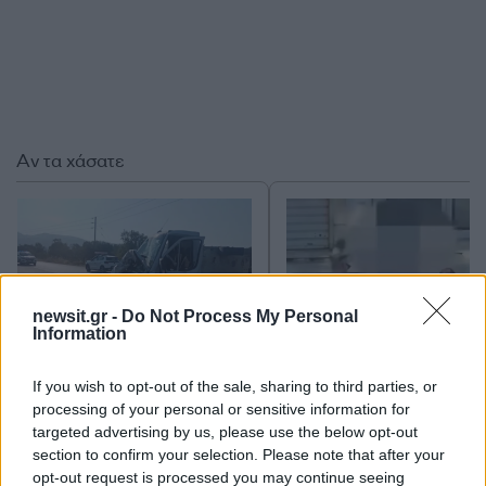
Αν τα χάσατε
newsit.gr -
Do Not Process My Personal
Information
If you wish to opt-out of the sale, sharing to third parties, or
Τραγωδία στις Σέρρες: «Τα
Μυστράς: Αλλαγή στ
processing of your personal or sensitive information for
έχασα όλα, κάτι με
υπερασπιστική γραμμή
targeted advertising by us, please use the below opt-out
τράβαγε στην καρδιά μου»,
55χρονου που έκρυψε
λέει ο άνδρας που έχασε
νεκρό πατέρα του σ
section to confirm your selection. Please note that after your
σύζυγο και γιο στο τροχαίο
καταψύκτη – Η αγά
opt-out request is processed you may continue seeing