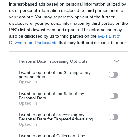
στους γονείς και η
interest-based ads based on personal information utilized by
διαφωνία με την αδε
us or personal information disclosed to third parties prior to
του
your opt-out. You may separately opt-out of the further
disclosure of your personal information by third parties on the
IAB’s list of downstream participants. This information may
Σχόλια
also be disclosed by us to third parties on the
IAB’s List of
Downstream Participants
that may further disclose it to other
third parties.
Please note that this website/app uses one or more Google
Personal Data Processing Opt Outs
services and may gather and store information including but
Σχολίασε εδώ
not limited to your visit or usage behaviour. You may click to
I want to opt-out of the Sharing of my
personal data.
grant or deny consent to Google and its third-party tags to
Opted In
use your data for below specified purposes in below Google
50 /50
consent section.
I want to opt-out of the Sale of my
Personal Data.
Opted In
I want to opt-out of processing my
Personal Data for Targeted Advertising.
2000 /2000
Opted In
Υποβολή σχολίου
I want to opt-out of Collection, Use,