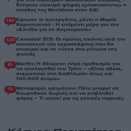
Κύπρου: «Ισχυρή ψήφος εμπιστοσύνης» η
είσοδος της Meridiam στην GSI
Έφυγαν οι συνεργάτες, μένει η Μαρία
184
Καρυστιανού - Η επόμενη μέρα για την
«Ελπίδα για τη Δημοκρατία»
Canadair 515: Οι πρώτες εικόνες από την
129
κατασκευή του αεροσκάφους που θα
επιχειρεί και τη νύχτα στα μέτωπα της
φωτιάς
Marfin: Η 46χρονη πήρε προθεσμία για
91
να απολογηθεί την Τρίτη – «Είναι αθώα,
συμμετείχε στη διαδήλωση όπως και
100.000 άτομα»
Μεταφορές χρημάτων: Πότε μπορεί να
70
θεωρηθούν δωρεές και να επιβληθεί
φόρος – Τι ισχυεί για τις γονικές παροχές