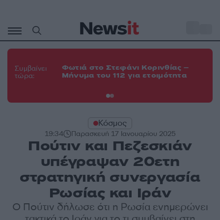
Μετάβαση
σε
o
35
περιεχόμενο
Φω
Φωτιά στο Στεφάνι Κορινθίας –
Θε
Συμβαίνει
Μήνυμα του 112 για ετοιμότητα
εν
τώρα:
οχ
Κόσμος
19:34
Παρασκευή 17 Ιανουαρίου 2025
Πούτιν και Πεζεσκιάν
υπέγραψαν 20ετη
στρατηγική συνεργασία
Ρωσίας και Ιράν
Ο Πούτιν δήλωσε ότι η Ρωσία ενημερώνει
τακτικά το Ιράν για το τι συμβαίνει στη