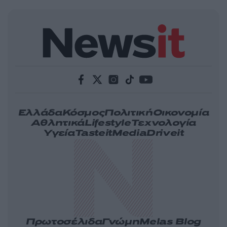
Ελλάδα
Κόσμος
Πολιτική
Οικονομία
Αθλητικά
Lifestyle
Τεχνολογία
Υγεία
Tasteit
Media
Driveit
Πρωτοσέλιδα
Γνώμη
Melas Blog