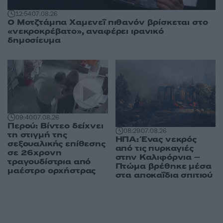
12:54
07.08.26
Ο Μοτζτάμπα Χαμενεΐ πιθανόν βρίσκεται στο
«νεκροκρέβατο», αναφέρει ιρανικό
δημοσίευμα
09:40
07.08.26
Περού: Βίντεο δείχνει
08:29
07.08.26
τη στιγμή της
ΗΠΑ: Ένας νεκρός
σεξουαλικής επίθεσης
από τις πυρκαγιές
σε 26χρονη
στην Καλιφόρνια –
τραγουδίστρια από
Πτώμα βρέθηκε μέσα
μαέστρο ορχήστρας
στα αποκαΐδια σπιτιού