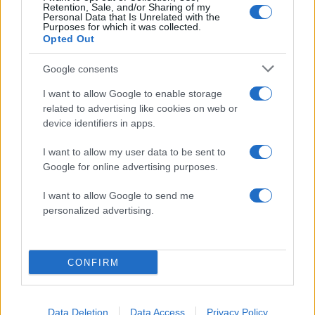
Retention, Sale, and/or Sharing of my
Personal Data that Is Unrelated with the
Purposes for which it was collected.
Όροι Χρήσης
. Το site προστατεύεται από reCAPTCHA, ισχύουν
Opted Out
Πολιτική Απορρήτου
&
Όροι Χρήσης
της Google.
Κόσμος
Google consents
ΒΛΑΝΤΙΜΙΡ ΠΟΥΤΙΝ
ΙΡΑΝ
ΡΩΣΙΑ
I want to allow Google to enable storage
Share:
related to advertising like cookies on web or
device identifiers in apps.
Ακολουθήστε το Νewsit.gr στο
Google News
και
I want to allow my user data to be sent to
ενημερωθείτε πρώτοι για όλη την ειδησεογραφία και τα
Google for online advertising purposes.
τελευταία νέα
της ημέρας
I want to allow Google to send me
personalized advertising.
Πιο δημοφιλή
CONFIRM
1
Η Ελένη Φωτοπούλου ευχήθηκε για τη
γιορτή του Άκη Παυλόπουλου: «Δεκαπέντε
Data Deletion
Data Access
Privacy Policy
χρόνια μου διδάσκει υπομονή και αγάπη»