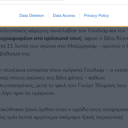
Data Deletion
Data Access
Privacy Policy
τηλεοπτικές κάμερες συνέλαβαν τον Γουίλιαμ και τον 
ζωγραφισμένη στο πρόσωπό τους
, αφού η Βίλα δέχτ
τα 11 λεπτά του αγώνα στο Μπέρμιγχαμ – προτού η 
βάδισμά της.
συνέχεια εστίασαν στον πρίγκιπα Γουίλιαμ – ο οποί
ώνας στους αγώνες της Βίλα φέτος – καθώς
ουσιασμένος, μετά το γκολ του Γιούρι Τίλεμανς που
λίγο πριν το ημίχρονο.
σηκώθηκαν ξανά όρθιοι όταν η ομάδα τους ισοφάρισ
λις τρία λεπτά αργότερα σκόραρε ξανά, περνώντας