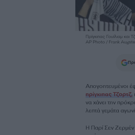
Πρίγκιπας Γουίλιαμ και 
AP Photo / Frank Augste
Προ
Απογοητευμένοι έ
πρίγκιπας Τζορτζ,
να χάνει την πρόκ
λεπτά γεμάτα αγωνί
Η Παρί Σεν Ζερμέν