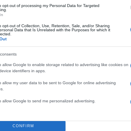
to opt-out of processing my Personal Data for Targeted
ing.
In
o opt-out of Collection, Use, Retention, Sale, and/or Sharing
ersonal Data that Is Unrelated with the Purposes for which it
lected.
Out
consents
o allow Google to enable storage related to advertising like cookies on
evice identifiers in apps.
o allow my user data to be sent to Google for online advertising
s.
to allow Google to send me personalized advertising.
CONFIRM