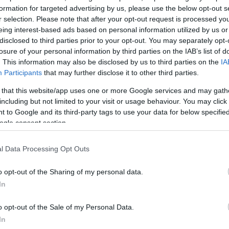
formation for targeted advertising by us, please use the below opt-out s
α αντιμετωπίζει την Παρί Σεν Ζερμέν σε μια αναμέ
r selection. Please note that after your opt-out request is processed y
το Champions League.
eing interest-based ads based on personal information utilized by us or
disclosed to third parties prior to your opt-out. You may separately opt-
losure of your personal information by third parties on the IAB’s list of
ιπας Γουίλιαμ
φαινόταν σκεπτικός κρατώντας ένα πο
. This information may also be disclosed by us to third parties on the
IA
ριν τη σέντρα, ενώ ο 11χρονος πρίγκιπας Τζορτζ φο
Participants
that may further disclose it to other third parties.
ήματα και των δύο ομάδων.
 that this website/app uses one or more Google services and may gath
including but not limited to your visit or usage behaviour. You may click 
έδρα των επισήμων βρέθηκαν και ο Δούκας και η Δο
 to Google and its third-party tags to use your data for below specifi
 οι οποίοι ανακοίνωσαν πρόσφατα ότι περιμένουν το
ogle consent section.
υτό το καλοκαίρι, λιγότερο από έναν χρόνο μετά τον
l Data Processing Opt Outs
o opt-out of the Sharing of my personal data.
ΔΙΑΦΗΜΙΣΗ
In
o opt-out of the Sale of my Personal Data.
In