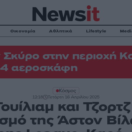
Οικονομία
Αθλητικά
Lifestyle
Medi
 Σκύρο στην περιοχή Κ
 4 αεροσκάφη
Κόσμος
12:18
Τετάρτη 16 Απριλίου 2025
ουίλιαμ και Τζορτ
σμό της Άστον Βίλ