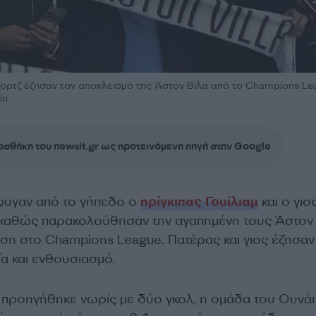
Τζορτζ έζησαν τον αποκλεισμό της Άστον Βίλα από το Champions Le
in
σθήκη του newsit.gr ως προτεινόμενη πηγή στην Google
φυγαν από το γήπεδο ο
πρίγκιπας Γουίλιαμ
και ο γιο
καθώς παρακολούθησαν την αγαπημένη τους Άστον 
ριση στο Champions League. Πατέρας και γιος έζησαν
α και ενθουσιασμό.
 προηγήθηκε νωρίς με δύο γκολ, η ομάδα του Ουνάι