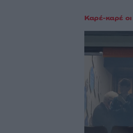
Καρέ-καρέ οι