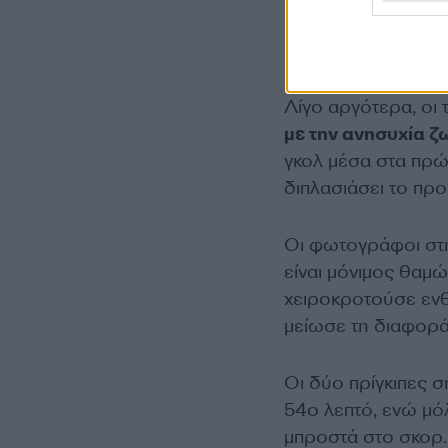
Λίγο αργότερα, οι 
με την ανησυχία 
γκολ μέσα στα πρώ
διπλασιάσει το προ
Οι φωτογράφοι στη 
είναι μόνιμος θαμ
χειροκροτούσε ενθ
μείωσε τη διαφορά 
Οι δύο πρίγκιπες 
54ο λεπτό, ενώ μό
μπροστά στο σκορ.