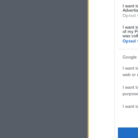
I want 
Advertis
Opted 
I want t
of my P
was col
Opted 
Google 
I want t
web or d
I want t
purpose
I want 