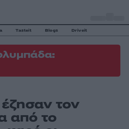
o
Αθήνα
34
C
a
Tasteit
Blogs
Driveit
ολυμπάδα:
ζ έζησαν τον
α από το