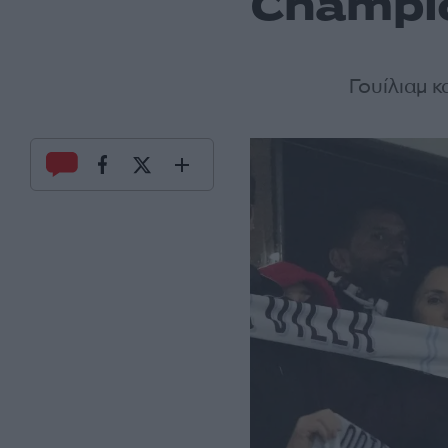
Champio
Γουίλιαμ κ