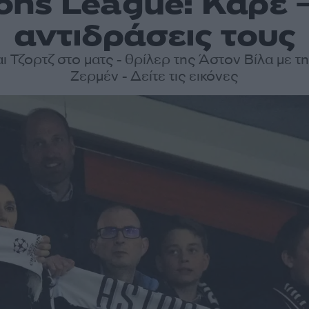
ns League: Καρέ –
αντιδράσεις τους
αι Τζορτζ στο ματς - θρίλερ της Άστον Βίλα με τ
Ζερμέν - Δείτε τις εικόνες