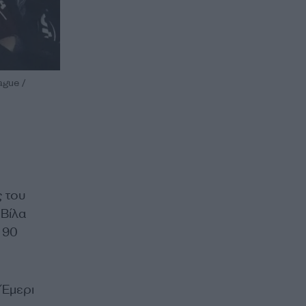
ague /
ς του
Βίλα
 90
 Έμερι