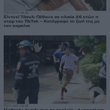
07:37
07.08.26
Σίντνεϊ Τάουλ: Πέθανε σε ηλικία 26 ετών η
σταρ του TikTok – Kατέγραφε τη ζωή της με
τον καρκίνο
07:13
07.08.26
Μαθητής άνοιξε πυρ σε σχολείο - 4 νεκροί και