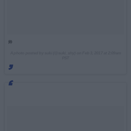
帅
A photo posted by suki (@suki_shy) on
Feb 3, 2017 at 2:09am
PST