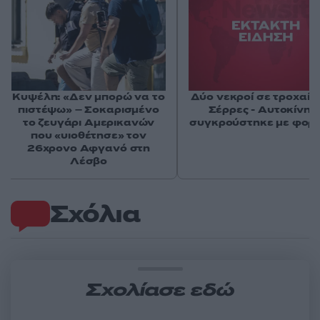
Κυψέλη: «Δεν μπορώ να το
Δύο νεκροί σε τροχαίο 
πιστέψω» – Σοκαρισμένο
Σέρρες - Αυτοκίνητ
το ζευγάρι Αμερικανών
συγκρούστηκε με φορ
που «υιοθέτησε» τον
26χρονο Αφγανό στη
Λέσβο
Σχόλια
Σχολίασε εδώ