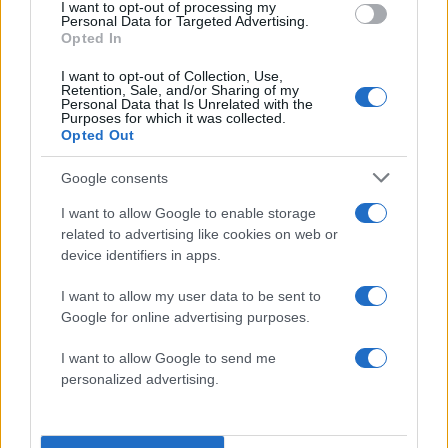
I want to opt-out of processing my
Personal Data for Targeted Advertising.
Opted In
Something is going down
I want to opt-out of Collection, Use,
at The
#Louvre
30
Retention, Sale, and/or Sharing of my
Personal Data that Is Unrelated with the
National Police vehicles
Purposes for which it was collected.
Opted Out
with guns drawn
pic.twitter.com/kpLTCtVd
Google consents
ZN
I want to allow Google to enable storage
related to advertising like cookies on web or
device identifiers in apps.
I want to allow my user data to be sent to
— VoiceB0xx
Google for online advertising purposes.
(@voiceb0xx)
February 3,
I want to allow Google to send me
2017
personalized advertising.