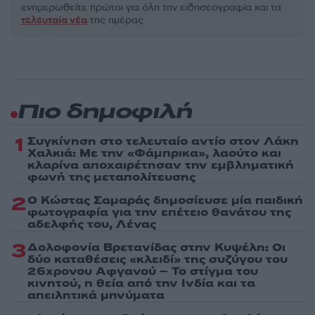
ενημερωθείτε πρώτοι για όλη την ειδησεογραφία και τα
τελευταία νέα
της ημέρας
Πιο δημοφιλή
1
Συγκίνηση στο τελευταίο αντίο στον Λάκη
Χαλκιά: Με την «Φάμπρικα», λαούτο και
κλαρίνα αποχαιρέτησαν την εμβληματική
φωνή της μεταπολίτευσης
2
Ο Κώστας Σαμαράς δημοσίευσε μία παιδική
φωτογραφία για την επέτειο θανάτου της
αδελφής του, Λένας
3
Δολοφονία Βρετανίδας στην Κυψέλη: Οι
δύο καταθέσεις «κλειδί» της συζύγου του
26χρονου Αφγανού – Το στίγμα του
κινητού, η θεία από την Ινδία και τα
απειλητικά μηνύματα