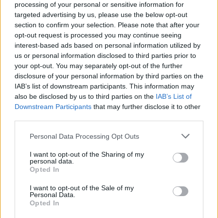
processing of your personal or sensitive information for
targeted advertising by us, please use the below opt-out
section to confirm your selection. Please note that after your
opt-out request is processed you may continue seeing
interest-based ads based on personal information utilized by
us or personal information disclosed to third parties prior to
your opt-out. You may separately opt-out of the further
disclosure of your personal information by third parties on the
IAB’s list of downstream participants. This information may
also be disclosed by us to third parties on the
IAB’s List of
Downstream Participants
that may further disclose it to other
third parties.
Η περιοχή γύρω από το μουσείο έχει
Please note that this website/app uses one or more Google
αποκλειστεί από πολυάριθμους αστυνομικούς
Personal Data Processing Opt Outs
services and may gather and store information including but
που φορούν αλεξίσφαιρα γιλέκα, διαπίστωσε
not limited to your visit or usage behaviour. You may click to
I want to opt-out of the Sharing of my
personal data.
δημοσιογράφος του Γαλλικού Πρακτορείου.
grant or deny consent to Google and its third-party tags to
Opted In
use your data for below specified purposes in below Google
Εκπρόσωπος του Λούβρου δήλωσε πως το
consent section.
I want to opt-out of the Sale of my
μουσείο είναι «κλειστό αυτή τη στιγμή», αλλά δεν
Personal Data.
επιβεβαίωσε πληροφορίες ότι εκκενώθηκε.
Opted In