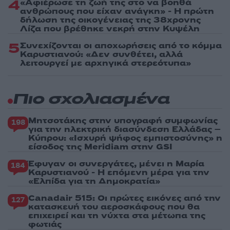
4
«Αφιέρωσε τη ζωή της στο να βοηθά
ανθρώπους που είχαν ανάγκη» - Η πρώτη
δήλωση της οικογένειας της 38χρονης
Λίζα που βρέθηκε νεκρή στην Κυψέλη
5
Συνεχίζονται οι αποχωρήσεις από το κόμμα
Καρυστιανού: «Δεν συνθέτει, αλλά
λειτουργεί με αρχηγικά στερεότυπα»
Πιο σχολιασμένα
Μητσοτάκης στην υπογραφή συμφωνίας
198
για την ηλεκτρική διασύνδεση Ελλάδας –
Κύπρου: «Ισχυρή ψήφος εμπιστοσύνης» η
είσοδος της Meridiam στην GSI
Έφυγαν οι συνεργάτες, μένει η Μαρία
184
Καρυστιανού - Η επόμενη μέρα για την
«Ελπίδα για τη Δημοκρατία»
Canadair 515: Οι πρώτες εικόνες από την
127
κατασκευή του αεροσκάφους που θα
επιχειρεί και τη νύχτα στα μέτωπα της
φωτιάς