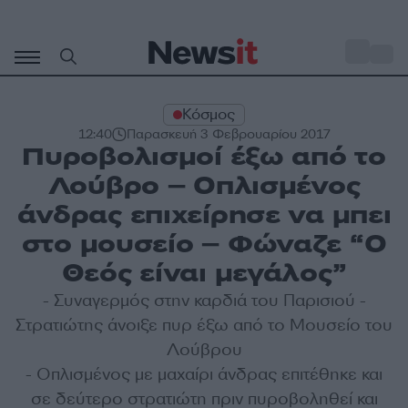
Μετάβαση
σε
o
30
περιεχόμενο
Κόσμος
12:40
Παρασκευή 3 Φεβρουαρίου 2017
Πυροβολισμοί έξω από το
Λούβρο – Οπλισμένος
άνδρας επιχείρησε να μπει
στο μουσείο – Φώναζε “Ο
Θεός είναι μεγάλος”
- Συναγερμός στην καρδιά του Παρισιού -
Στρατιώτης άνοιξε πυρ έξω από το Μουσείο του
Λούβρου
- Οπλισμένος με μαχαίρι άνδρας επιτέθηκε και
σε δεύτερο στρατιώτη πριν πυροβοληθεί και