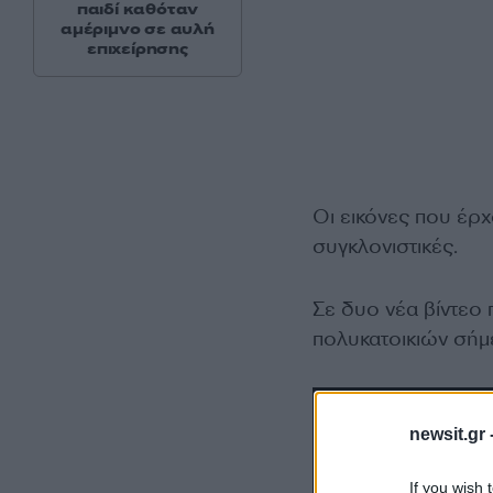
παιδί καθόταν
αμέριμνο σε αυλή
επιχείρησης
Οι εικόνες που έρχ
συγκλονιστικές.
Σε δυο νέα βίντεο
πολυκατοικιών σήμ
newsit.gr 
If you wish 