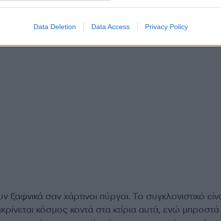
Data Deletion
Data Access
Privacy Policy
ν ξαφνικά σαν χάρτινοι πύργοι. Το συγκλονιστικό είνα
ιακρίνεται κόσμος κοντά στα κτίρια αυτά, ενώ μπροστά