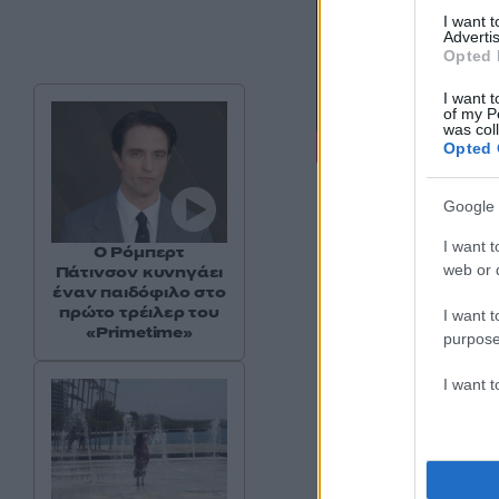
I want 
Advertis
Opted 
I want t
of my P
was col
Opted 
Google 
I want t
Ο Ρόμπερτ
web or d
Πάτινσον κυνηγάει
έναν παιδόφιλο στο
πρώτο τρέιλερ του
I want t
«Primetime»
purpose
I want 