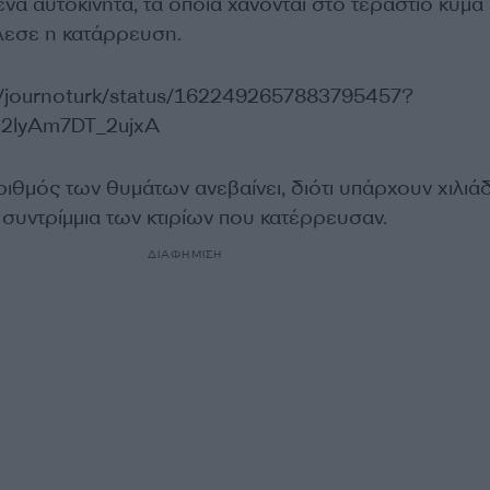
α αυτοκίνητα, τα οποία χάνονται στο τεράστιο κύμα
λεσε η κατάρρευση.
om/journoturk/status/1622492657883795457?
2lyAm7DT_2ujxA
ιθμός των θυμάτων ανεβαίνει, διότι υπάρχουν χιλιά
συντρίμμια των κτιρίων που κατέρρευσαν.
ΔΙΑΦΗΜΙΣΗ