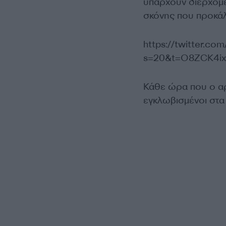
υπάρχουν διερχόμεν
σκόνης που προκά
https://twitter.c
s=20&t=O8ZCK4ix
Κάθε ώρα που ο αρ
εγκλωβισμένοι στα 