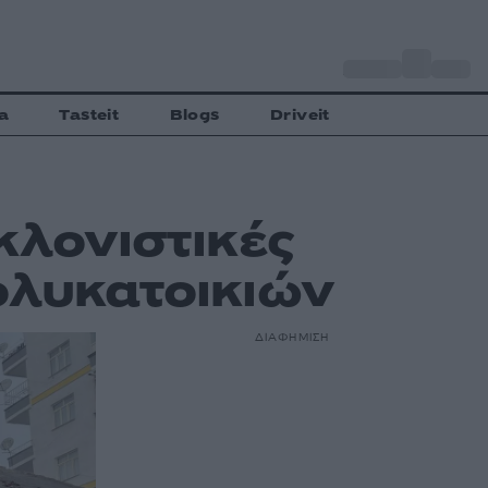
o
Αθήνα
28
C
a
Tasteit
Blogs
Driveit
κλονιστικές
ολυκατοικιών
ΔΙΑΦΗΜΙΣΗ