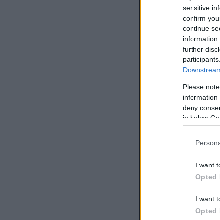
sensitive in
confirm you
continue se
information 
further disc
participants
Downstream 
Please note
information 
deny consent
in below Go
Persona
I want t
Opted 
I want t
Opted 