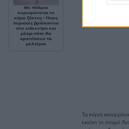
Με 40άρια
κορυφώνεται το
κύμα ζέστης - Ποιες
περιοχές βρίσκονται
στο επίκεντρο και
μέχρι πότε θα
κρατήσουν τα
μελτέμια
Τα κτίρια καταρρέου
εκείνη τη στιγμή δ