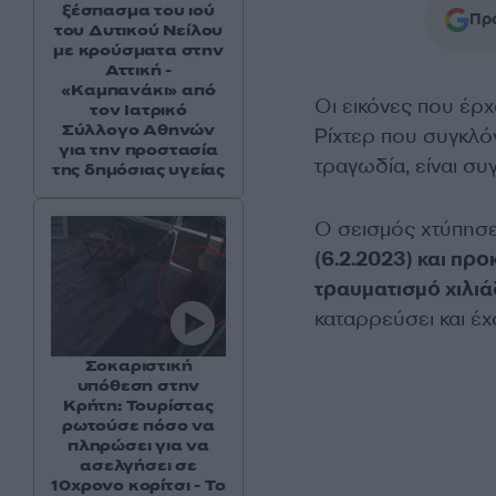
ξέσπασμα του ιού
Προ
του Δυτικού Νείλου
με κρούσματα στην
Αττική -
«Καμπανάκι» από
Οι εικόνες που έρχ
τον Ιατρικό
Σύλλογο Αθηνών
Ρίχτερ που συγκλόν
για την προστασία
τραγωδία, είναι συγ
της δημόσιας υγείας
Ο σεισμός χτύπησε
(6.2.2023) και π
τραυματισμό χιλι
καταρρεύσει και έχ
Σοκαριστική
υπόθεση στην
Κρήτη: Τουρίστας
ρωτούσε πόσο να
πληρώσει για να
ασελγήσει σε
10χρονο κορίτσι - Το