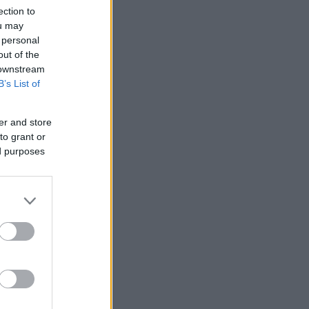
ection to
ou may
 personal
out of the
 downstream
B’s List of
er and store
to grant or
ed purposes