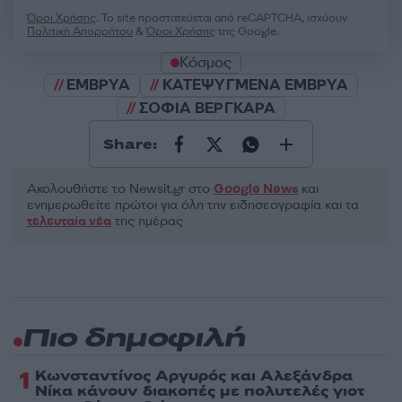
Όροι Χρήσης
. Το site προστατεύεται από reCAPTCHA, ισχύουν
Πολιτική Απορρήτου
&
Όροι Χρήσης
της Google.
Κόσμος
ΕΜΒΡΥΑ
ΚΑΤΕΨΥΓΜΕΝΑ ΕΜΒΡΥΑ
ΣΟΦΙΑ ΒΕΡΓΚΑΡΑ
Share:
Ακολουθήστε το Νewsit.gr στο
Google News
και
ενημερωθείτε πρώτοι για όλη την ειδησεογραφία και τα
τελευταία νέα
της ημέρας
Πιο δημοφιλή
1
Κωνσταντίνος Αργυρός και Αλεξάνδρα
Νίκα κάνουν διακοπές με πολυτελές γιοτ