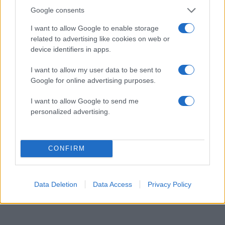
Google consents
I want to allow Google to enable storage
Η Βεργκάρα ζει στην Καλιφόρνια και το
related to advertising like cookies on web or
κατεψυγμένα έμβρυα φυλάσσονται σε έναν
device identifiers in apps.
χώρο εντός της πολιτείας, ωστόσο στην μήνυση
I want to allow my user data to be sent to
υποστηρίζεται ότι η Λουιζιάνα έχει δικαιοδοσία
Google for online advertising purposes.
στην υπόθεση καθώς σε αυτήν την πολιτεία ο
I want to allow Google to send me
Λόεμπ και η διάσημη πρωταγωνίστρια από την
personalized advertising.
Κολομβία χώρισαν.
Πηγή: ΑΠΕ – ΜΠΕ
CONFIRM
ΔΙΑΦΗΜΙΣΗ
Data Deletion
Data Access
Privacy Policy