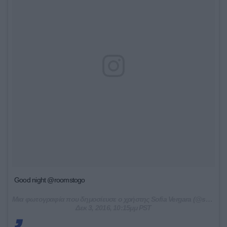
Good night @roomstogo
Μια φωτογραφία που δημοσίευσε ο χρήστης Sofia Vergara (@sofiavergara) στις
Δεκ 3, 2016, 10:15μμ PST