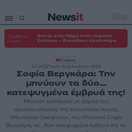
Μετάβαση
σε
o
33
περιεχόμενο
Φωτιά στον Έβρο στην περιοχή
Συμβαίνει
Σπήλαιο – Σηκώθηκε ελικόπτερο
τώρα:
Κόσμος
23:14
Πέμπτη 8 Δεκεμβρίου 2016
Σοφία Βεργκάρα: Την
μηνύουν τα δύο…
κατεψυγμένα έμβρυά της!
Μήνυση κατέθεσαν σε βάρος της
πρωταγωνίστριας της τηλεοπτικής σειράς
«Μοντέρνα Οικογένεια», της ηθοποιού Σοφία
Βεργκάρα, τα… δύο κατεψυγμένα έμβρυά της σε