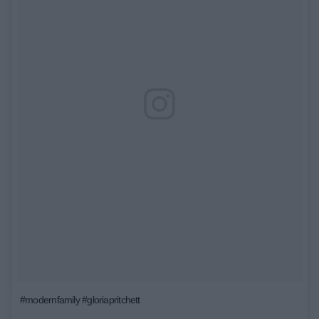
#modernfamily #gloriapritchett