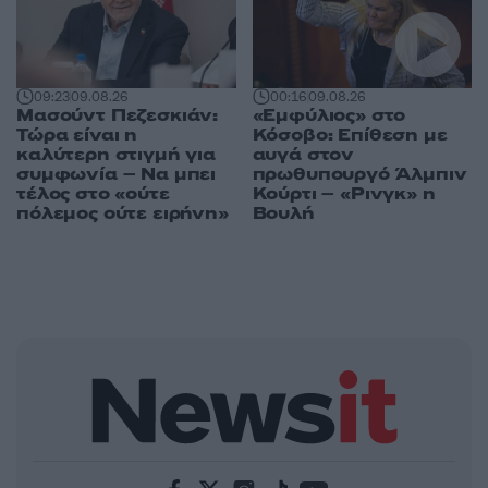
09:23
09.08.26
00:16
09.08.26
Μασούντ Πεζεσκιάν:
«Εμφύλιος» στο
Τώρα είναι η
Κόσοβο: Επίθεση με
καλύτερη στιγμή για
αυγά στον
συμφωνία – Να μπει
πρωθυπουργό Άλμπιν
τέλος στο «ούτε
Κούρτι – «Ρινγκ» η
πόλεμος ούτε ειρήνη»
Βουλή