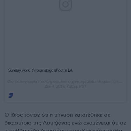
Sunday work. @roomstogo shoot in LA
Μια φωτογραφία που δημοσίευσε ο χρήστης Sofia Vergara (@sofiavergara) στις
Δεκ 4, 2016, 7:21μμ PST
Ο ίδιος τόνισε ότι η μήνυση κατατέθηκε σε
δικαστήριο της Λουιζιάνας ενώ αναμένεται ότι σε
μια εβδομάδα δικαστήριο στην Καλιφόρνιας θα