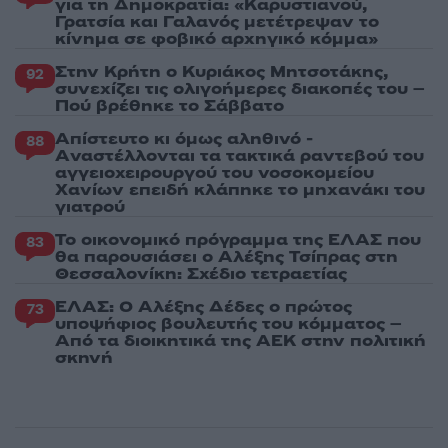
για τη Δημοκρατία: «Καρυστιανού,
Γρατσία και Γαλανός μετέτρεψαν το
κίνημα σε φοβικό αρχηγικό κόμμα»
Στην Κρήτη ο Κυριάκος Μητσοτάκης,
92
συνεχίζει τις ολιγοήμερες διακοπές του –
Πού βρέθηκε το Σάββατο
Απίστευτο κι όμως αληθινό -
88
Aναστέλλονται τα τακτικά ραντεβού του
αγγειοχειρουργού του νοσοκομείου
Χανίων επειδή κλάπηκε το μηχανάκι του
γιατρού
Το οικονομικό πρόγραμμα της ΕΛΑΣ που
83
θα παρουσιάσει ο Αλέξης Τσίπρας στη
Θεσσαλονίκη: Σχέδιο τετραετίας
ΕΛΑΣ: Ο Αλέξης Δέδες ο πρώτος
73
υποψήφιος βουλευτής του κόμματος –
Από τα διοικητικά της ΑΕΚ στην πολιτική
σκηνή