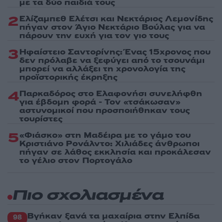
με τα δύο παιδιά τους
2
Ελίζαμπεθ Ελέτσι και Νεκτάριος Λεμονίδης
πήγαν στον Άγιο Νεκτάριο Βούλας για να
πάρουν την ευχή για τον γιο τους
3
Ηφαίστειο Σαντορίνης: Ένας 15χρονος που
δεν πρόλαβε να ξεφύγει από το τσουνάμι
μπορεί να αλλάξει τη χρονολογία της
προϊστορικής έκρηξης
4
Παρκαδόρος στο Ελαφονήσι συνελήφθη
για έβδομη φορά - Τον «τσάκωσαν»
αστυνομικοί που προσποιήθηκαν τους
τουρίστες
5
«Φιάσκο» στη Μαδέιρα με το γάμο του
Κριστιάνο Ρονάλντο: Χιλιάδες άνθρωποι
πήγαν σε λάθος εκκλησία και προκάλεσαν
το γέλιο στον Πορτογάλο
Πιο σχολιασμένα
Βγήκαν ξανά τα μαχαίρια στην Ελπίδα
98