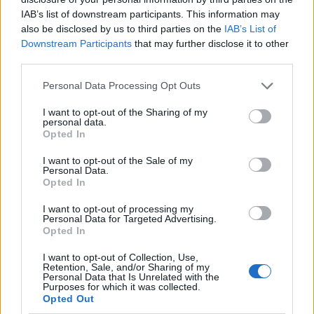
IAB’s list of downstream participants. This information may
also be disclosed by us to third parties on the
IAB’s List of
Downstream Participants
that may further disclose it to other
third parties.
Please note that this website/app uses one or more Google
Personal Data Processing Opt Outs
services and may gather and store information including but
not limited to your visit or usage behaviour. You may click to
I want to opt-out of the Sharing of my
personal data.
grant or deny consent to Google and its third-party tags to
Opted In
use your data for below specified purposes in below Google
consent section.
I want to opt-out of the Sale of my
Personal Data.
Opted In
I want to opt-out of processing my
Personal Data for Targeted Advertising.
Opted In
Thank u Kelly Klain for my new winter “Dulce de Leche” hair color!!!! I
it!
I want to opt-out of Collection, Use,
Retention, Sale, and/or Sharing of my
Personal Data that Is Unrelated with the
Μια φωτογραφία που δημοσίευσε ο χρήστης Sofia Vergara (@sofiavergara) στις
Purposes for which it was collected.
Οκτ 30, 2016, 6:08μμ PDT
Opted Out