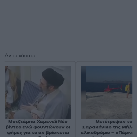
Αν τα χάσατε
Μοτζτάμπα Χαμενεΐ: Νέο
Μετέτρεψαν το
βίντεο ενώ φουντώνουν οι
Σαρακήνικο της Μήλου
φήμες για το αν βρίσκεται
ελικοδρόμιο – «Πάρκα