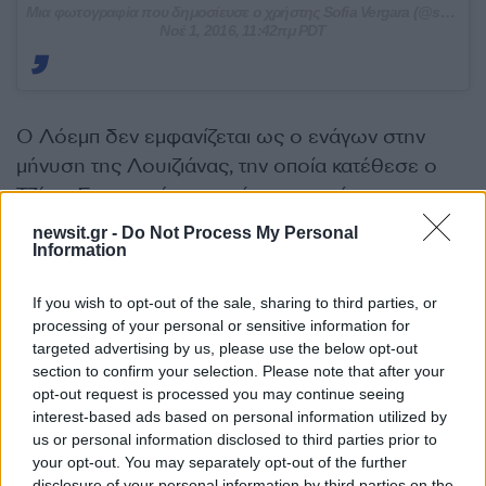
Μια φωτογραφία που δημοσίευσε ο χρήστης Sofia Vergara (@sofiavergara) στις
Νοέ 1, 2016, 11:42πμ PDT
Ο Λόεμπ δεν εμφανίζεται ως ο ενάγων στην
μήνυση της Λουιζιάνας, την οποία κατέθεσε ο
Τζέιμς Σαρμπονέτ, ο οποίος περιγράφεται ως ο
εντολοδόχος του trust της Έμας και της
newsit.gr -
Do Not Process My Personal
Information
Ιζαμπέλας στην Λουιζιάνα.
If you wish to opt-out of the sale, sharing to third parties, or
processing of your personal or sensitive information for
targeted advertising by us, please use the below opt-out
section to confirm your selection. Please note that after your
opt-out request is processed you may continue seeing
interest-based ads based on personal information utilized by
us or personal information disclosed to third parties prior to
your opt-out. You may separately opt-out of the further
disclosure of your personal information by third parties on the