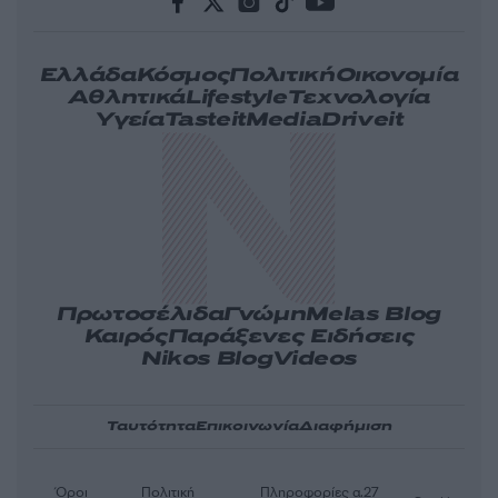
Ελλάδα
Κόσμος
Πολιτική
Οικονομία
Αθλητικά
Lifestyle
Τεχνολογία
Υγεία
Tasteit
Media
Driveit
Πρωτοσέλιδα
Γνώμη
Melas Blog
Καιρός
Παράξενες Ειδήσεις
Nikos Blog
Videos
Ταυτότητα
Επικοινωνία
Διαφήμιση
Όροι
Πολιτική
Πληροφορίες α.27