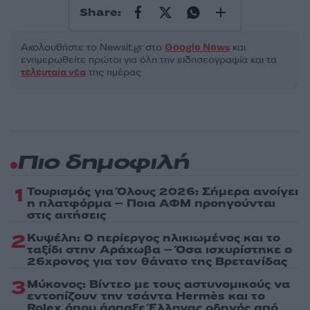
Share:
Ακολουθήστε το Νewsit.gr στο
Google News
και
ενημερωθείτε πρώτοι για όλη την ειδησεογραφία και τα
τελευταία νέα
της ημέρας
Πιο δημοφιλή
1
Τουρισμός για Όλους 2026: Σήμερα ανοίγει
η πλατφόρμα – Ποια ΑΦΜ προηγούνται
στις αιτήσεις
2
Κυψέλη: Ο περίεργος ηλικιωμένος και το
ταξίδι στην Αράχωβα – Όσα ισχυρίστηκε ο
26χρονος για τον θάνατο της Βρετανίδας
3
Μύκονος: Βίντεο με τους αστυνομικούς να
εντοπίζουν την τσάντα Hermès και το
Rolex όπου άρπαξε Έλληνας οδηγός από