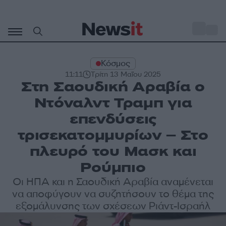
Μετάβαση
σε
o
27
περιεχόμενο
Κόσμος
11:11
Τρίτη 13 Μαΐου 2025
Στη Σαουδική Αραβία ο
Ντόναλντ Τραμπ για
επενδύσεις
τρισεκατομμυρίων – Στο
πλευρό του Μασκ και
Ρούμπιο
Οι ΗΠΑ και η Σαουδική Αραβία αναμένεται
να αποφύγουν να συζητήσουν το θέμα της
εξομάλυνσης των σχέσεων Ριάντ-Ισραήλ