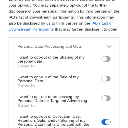
παλαιστινιακού κράτους καθιστά απίθανη μια
your opt-out. You may separately opt-out of the further
disclosure of your personal information by third parties on the
εξέλιξη σε σχετικές συνομιλίες με το Ριάντ, είπαν
IAB’s list of downstream participants. This information may
πηγές στο Reuters.
also be disclosed by us to third parties on the
IAB’s List of
Downstream Participants
that may further disclose it to other
third parties.
Οι συνομιλίες στον δεύτερο και τρίτο σταθμό
του Τραμπ -το Κατάρ και τα ΗΑΕ αντίστοιχα
–
Please note that this website/app uses one or more Google
Personal Data Processing Opt Outs
services and may gather and store information including but
αναμένεται επίσης να επικεντρωθούν σε
not limited to your visit or usage behaviour. You may click to
I want to opt-out of the Sharing of my
οικονομικά ζητήματα.
personal data.
grant or deny consent to Google and its third-party tags to
Opted In
use your data for below specified purposes in below Google
consent section.
Η βασιλική οικογένεια του Κατάρ πρόκειται να
I want to opt-out of the Sale of my
Personal Data.
δωρίσει στον Τραμπ ένα πολυτελές
Opted In
αεροσκάφος Boeing 747-8, που θα μετατραπεί
I want to opt-out of processing my
ώστε να χρησιμοποιείται ως προεδρικό
Personal Data for Targeted Advertising.
Opted In
αεροσκάφος (Air Force One),
κάτι το οποίο έχει
προκαλέσει αντιδράσεις
δεδομένου ότι το
I want to opt-out of Collection, Use,
Retention, Sale, and/or Sharing of my
αμερικανικό Σύνταγμα απαγορεύει σε όσους
Personal Data that Is Unrelated with the