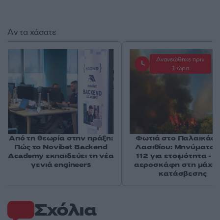
Αν τα χάσατε
Ανανεώθηκε πριν
1 ώρα
Από τη θεωρία στην πράξη:
Φωτιά στο Παλαικάσ
Πώς το Novibet Backend
Λασιθίου: Μηνύματα 
Academy εκπαιδεύει τη νέα
112 για ετοιμότητα - 
γενιά engineers
αεροσκάφη στη μάχη 
κατάσβεσης
Σχόλια