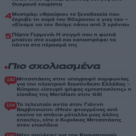
Ουκρανό τουρίστα
4
Μυστράς: «Φρούριο» το ξενοδοχείο που
έκρυβε τη σορό του 90χρονου ο γιος του –
«Είχαμε να τον δούμε πάνω από 3 χρόνια»
5
Πόρτο Γερμενό: Η στιγμή που η φωτιά
μπαίνει στο χωριό και καταστρέφει τα
πάντα στο πέρασμά της
Πιο σχολιασμένα
Μητσοτάκης στην υπογραφή συμφωνίας
182
για την ηλεκτρική διασύνδεση Ελλάδας –
Κύπρου: «Ισχυρή ψήφος εμπιστοσύνης» η
είσοδος της Meridiam στην GSI
Το τελευταίο αντίο στον Γιάννη
134
Βαρβιτσιώτη: «Ήταν φτιαγμένος από
εκείνο το σπάνιο μέταλλο μιας άλλης
εποχής», είπε ο Κυριάκος Μητσοτάκης
στον επικήδειο
Νέες απώλειες για την Καρυστιανού:
130