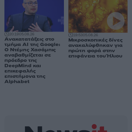
20:19
05.08.26
19:53
05.08.26
Ανακατατάξεις στο
Μικροσκοπικές δίνες
τμήμα AI της Google:
ανακαλύφθηκαν για
Ο Ντέμης Χασάμπις
πρώτη φορά στην
αναβαθμίζεται σε
επιφάνεια του Ήλιου
πρόεδρο της
DeepMind και
επικεφαλής
επιστήμονα της
Alphabet