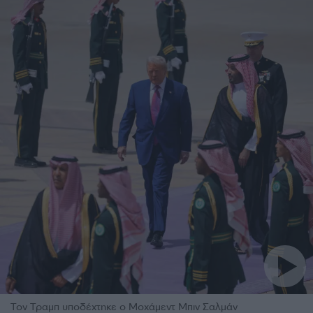
Τον Τραμπ υποδέχτηκε ο Μοχάμεντ Μπιν Σαλμάν