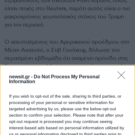
εξομάλυνσης των σχέσεων Ριάντ-Ισραήλ, όπως
είπαν πηγές στο Reuters, παρότι αυτός είναι ο πιο
μακροχρόνιος γεωπολιτικός στόχος του Τραμπ
για την περιοχή.
Ο απεσταλμένος του Αμερικανού προέδρου στη
Μέση Ανατολή, ο Στιβ Γουίτκοφ, δήλωσε την
περασμένη εβδομάδα ότι αναμένει πρόοδο στις
Συμφωνίες του Αβραάμ,
μια σειρά συμφωνιών
με τη διαμεσολάβηση του Τραμπ
κατά την
newsit.gr -
Do Not Process My Personal
Information
πρώτη του θητεία στο πλαίσιο των οποίων
αραβικά κράτη περιλαμβανομένων των ΗΑΕ, του
If you wish to opt-out of the sale, sharing to third parties, or
Μπαχρέιν, του Σουδάν και του Μαρόκου,
processing of your personal or sensitive information for
αναγνωρίζουν το Ισραήλ.
targeted advertising by us, please use the below opt-out
section to confirm your selection. Please note that after your
opt-out request is processed you may continue seeing
Αλλά η άρνηση του Νετανιάχου για τερματισμό
interest-based ads based on personal information utilized by
του πολέμου στη Γάζα ή για τη δημιουργία
us or personal information disclosed to third parties prior to