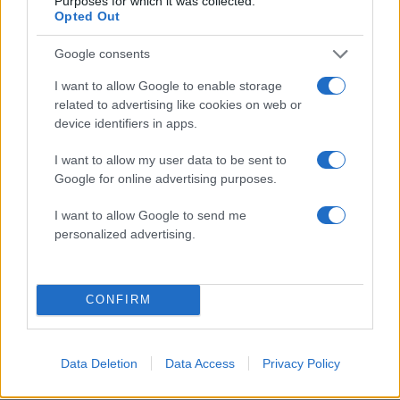
Purposes for which it was collected.
ασκούν δημόσια εξουσία στις ΗΠΑ να δέχονται
Opted Out
δώρα «από έναν βασιλιά ή έναν πρίγκιπα ή ένα
ξένο κράτος».
Google consents
I want to allow Google to enable storage
Ο Τραμπ έχει πει ότι μετά τη λήξη της θητείας του
related to advertising like cookies on web or
device identifiers in apps.
θα δωρίσει το αεροσκάφος στο ίδρυμα της
προεδρικής του βιβλιοθήκης.
I want to allow my user data to be sent to
Google for online advertising purposes.
ΔΙΑΦΗΜΙΣΗ
I want to allow Google to send me
personalized advertising.
CONFIRM
Data Deletion
Data Access
Privacy Policy