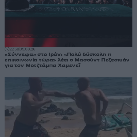
22:58
05.08.26
«Σύννεφα» στο Ιράν: «Πολύ δύσκολη η
επικοινωνία τώρα» λέει ο Μασούντ Πεζεσκιάν
για τον Μοτζτάμπα Χαμενεΐ