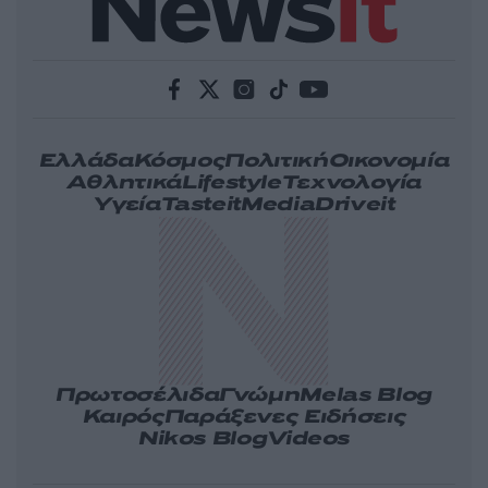
Ελλάδα
Κόσμος
Πολιτική
Οικονομία
Αθλητικά
Lifestyle
Τεχνολογία
Υγεία
Tasteit
Media
Driveit
Πρωτοσέλιδα
Γνώμη
Melas Blog
Καιρός
Παράξενες Ειδήσεις
Nikos Blog
Videos