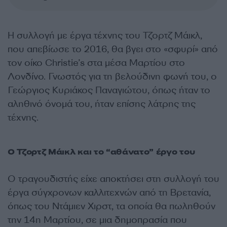
Η συλλογή με έργα τέχνης του Τζορτζ Μάικλ,
που απεβίωσε το 2016, θα βγει στο «σφυρί» από
τον οίκο Christie’s στα μέσα Μαρτίου στο
Λονδίνο. Γνωστός για τη βελούδινη φωνή του, ο
Γεώργιος Κυριάκος Παναγιώτου, όπως ήταν το
αληθινό όνομά του, ήταν επίσης λάτρης της
τέχνης.
Ο Τζορτζ Μάικλ και το “αθάνατο” έργο του
Ο τραγουδιστής είχε αποκτήσει στη συλλογή του
έργα σύγχρονων καλλιτεχνών από τη Βρετανία,
όπως του Ντάμιεν Χιρστ, τα οποία θα πωληθούν
την 14η Μαρτίου, σε μια δημοπρασία που