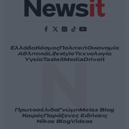
Ελλάδα
Κόσμος
Πολιτική
Οικονομία
Αθλητικά
Lifestyle
Τεχνολογία
Υγεία
Tasteit
Media
Driveit
Πρωτοσέλιδα
Γνώμη
Melas Blog
Καιρός
Παράξενες Ειδήσεις
Nikos Blog
Videos