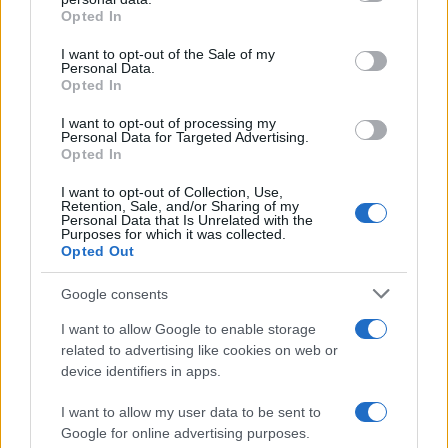
grant or deny consent to Google and its third-party tags to
Opted In
use your data for below specified purposes in below Google
1
Με 40άρια κορυφώνεται το κύμα ζέστης -
consent section.
Ποιες περιοχές βρίσκονται στο επίκεντρο
I want to opt-out of the Sale of my
Personal Data.
και μέχρι πότε θα κρατήσουν τα μελτέμια
Opted In
2
«Ψήνονται» στα 40άρια δυτική και βόρεια
Ελλάδα – Ενισχυμένα μελτέμια έως 8
I want to opt-out of processing my
μποφόρ στο Αιγαίο μέχρι
Personal Data for Targeted Advertising.
Δεκαπενταύγουστο
Opted In
3
Ο Γιώργος Κούτσιας έκανε ντεμπούτο με
I want to opt-out of Collection, Use,
γκολ για τη Φαμαλικάο στην Πορτογαλία
Retention, Sale, and/or Sharing of my
Personal Data that Is Unrelated with the
4
Purposes for which it was collected.
Ίση με 6 βόμβες Χιροσίμα η ενέργεια που
Opted Out
απελευθερώθηκε από τη mega fire σε
Αττική και Βοιωτία - Πώς κάηκε μέσα σε 2
βράδια το 55% της έκτασης
Google consents
5
Η FIFA απάντησε στις καταγγελίες για την
I want to allow Google to enable storage
ερωμένη του Ινφαντίνο: «Κατηγορηματικά
related to advertising like cookies on web or
αναληθείς και δυσφημιστικοί οι ισχυρισμοί»
device identifiers in apps.
I want to allow my user data to be sent to
Πιο σχολιασμένα
Google for online advertising purposes.