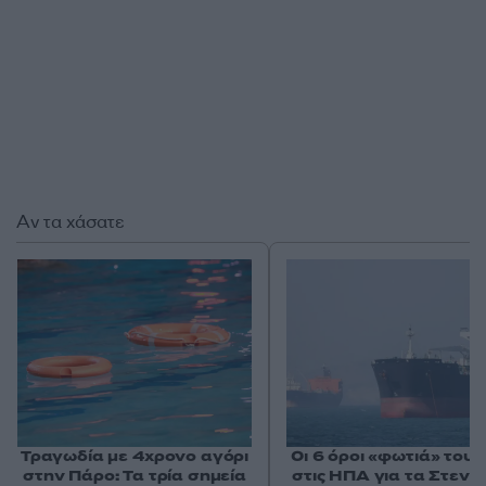
Αν τα χάσατε
Τραγωδία με 4χρονο αγόρι
Οι 6 όροι «φωτιά» του 
στην Πάρο: Τα τρία σημεία
στις ΗΠΑ για τα Στενά