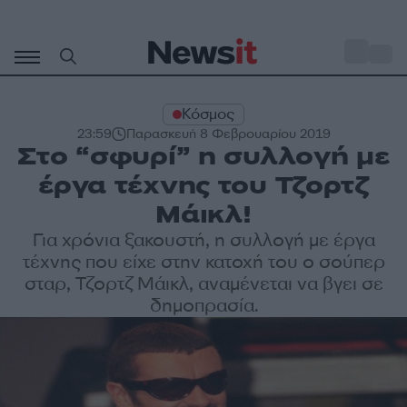
Μετάβαση
σε
o
33
περιεχόμενο
Κόσμος
23:59
Παρασκευή 8 Φεβρουαρίου 2019
Στο “σφυρί” η συλλογή με
έργα τέχνης του Τζορτζ
Μάικλ!
Για χρόνια ξακουστή, η συλλογή με έργα
τέχνης που είχε στην κατοχή του ο σούπερ
σταρ, Τζορτζ Μάικλ, αναμένεται να βγει σε
δημοπρασία.