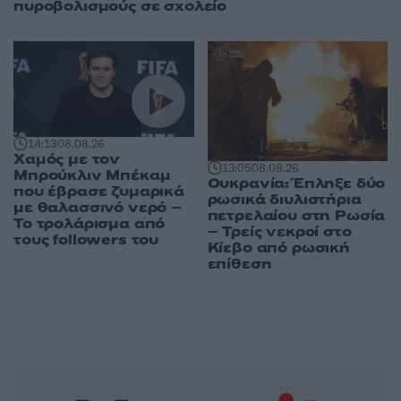
πυροβολισμούς σε σχολείο
14:13
08.08.26
Χαμός με τον
13:05
08.08.26
Μπρούκλιν Μπέκαμ
Ουκρανία: Έπληξε δύο
που έβρασε ζυμαρικά
ρωσικά διυλιστήρια
με θαλασσινό νερό –
πετρελαίου στη Ρωσία
Το τρολάρισμα από
– Τρείς νεκροί στο
τους followers του
Κίεβο από ρωσική
επίθεση