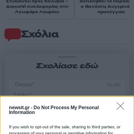
Στυλιανού προς Καλύβια –
αντιληφθεί το παρακίν
Διακοπή κυκλοφορίας στη
ο Θανάσης Αυγερινός 
Λεωφόρο Λαυρίου
προσέγγισε
Σχόλια
Σχολίασε εδώ
50 /50
newsit.gr -
Do Not Process My Personal
Information
2000 /2000
If you wish to opt-out of the sale, sharing to third parties, or
Υποβολή σχολίου
processing of your personal or sensitive information for