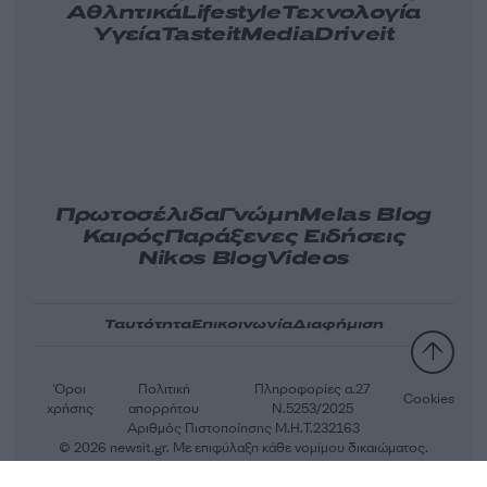
τελευταίο σχέδιο
Κύπριους ήρωες Ισαάκ
ειρήνευσης του
– Σολωμού
προέδρου Τραμπ για
τη Λωρίδα της Γάζας
Ελλάδα
Κόσμος
Πολιτική
Οικονομία
Αθλητικά
Lifestyle
Τεχνολογία
Υγεία
Tasteit
Media
Driveit