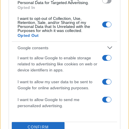
πισίνα, δε θα είχα θρηνήσει το παιδί μου» –
Personal Data for Targeted Advertising.
Η σπαρακτική περιγραφή του πατέρα και
Opted In
τα κενά στους ισχυρισμούς του ιδιοκτήτη
του beach bar
I want to opt-out of Collection, Use,
Retention, Sale, and/or Sharing of my
2
Μετέτρεψαν το Σαρακήνικο της Μήλου σε
Personal Data that Is Unrelated with the
ελικοδρόμιο – «Πάρκαραν» το ελικόπτερο
Purposes for which it was collected.
τους για να κάνουν μπάνιο
Opted Out
3
Μπρίτνεϊ Σπίαρς: Έκανε αποτυχημένο
Google consents
μπότοξ και ανέβασε στο Instagram την
εμπειρία της
I want to allow Google to enable storage
4
Ο δημοσιογράφος Βασίλης Τσεκούρας
related to advertising like cookies on web or
ανακοίνωσε ότι παντρεύεται τη σύντροφό
device identifiers in apps.
του, Γωγώ Μπαλή
I want to allow my user data to be sent to
5
Γιάννης Παπαμιχαήλ: «Η απαγόρευση
αφορά στη χρήση της εικόνας και της
Google for online advertising purposes.
φωνής της Αλίκης Βουγιουκλάκη μέσω AI»
I want to allow Google to send me
personalized advertising.
Πιο σχολιασμένα
Στην Κρήτη ο Κυριάκος Μητσοτάκης,
119
CONFIRM