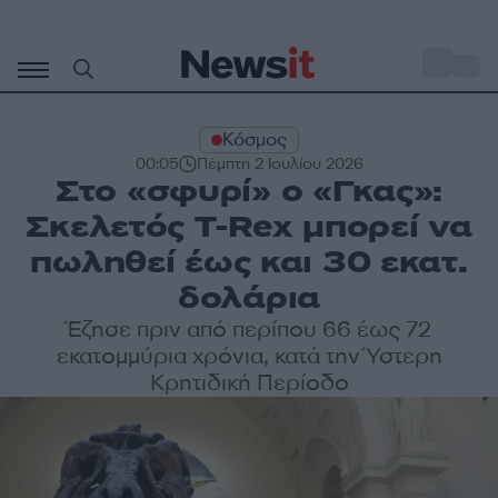
Μετάβαση
σε
o
29
περιεχόμενο
Κόσμος
00:05
Πέμπτη 2 Ιουλίου 2026
Στο «σφυρί» ο «Γκας»:
Σκελετός T-Rex μπορεί να
πωληθεί έως και 30 εκατ.
δολάρια
Έζησε πριν από περίπου 66 έως 72
εκατομμύρια χρόνια, κατά την Ύστερη
Κρητιδική Περίοδο