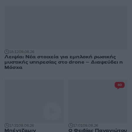
Bank of America: Η Gen Z καταναλώνει
περισσότερο και αποταμιεύει λιγότερο
18:56
09.08.26
Τραγωδία στη Νέα Υόρκη: Βρέφος 5 μηνών και
27χρονη πνίγηκαν κοντά στο νησί της
Ελευθερίας