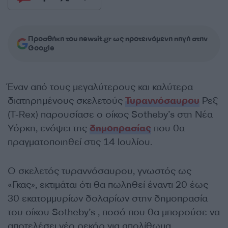
Προσθήκη του newsit.gr ως προτεινόμενη πηγή στην
Google
Έναν από τους μεγαλύτερους και καλύτερα
διατηρημένους σκελετούς
Τυραννόσαυρου
Ρεξ
(T-Rex) παρουσίασε ο οίκος Sotheby’s στη Νέα
Υόρκη, ενόψει της
δημοπρασίας
που θα
πραγματοποιηθεί στις 14 Ιουλίου.
Ο σκελετός τυραννόσαυρου, γνωστός ως
«Γκας», εκτιμάται ότι θα πωληθεί έναντι 20 έως
30 εκατομμυρίων δολαρίων στην δημοπρασία
του οίκου Sotheby’s , ποσό που θα μπορούσε να
αποτελέσει νέο ρεκόρ για απολίθωμα