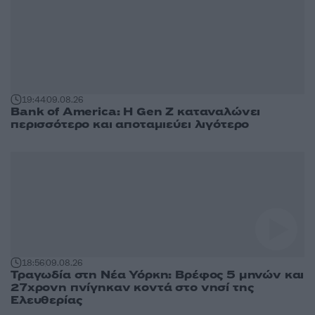
23:09
09.08.26
Ντάνιελ Κίναχαν: Ο «βασιλιάς του
οργανωμένου εγκλήματος» σιδηροδέσμιος
από το Ντουμπάι στην Ιρλανδία
19:44
09.08.26