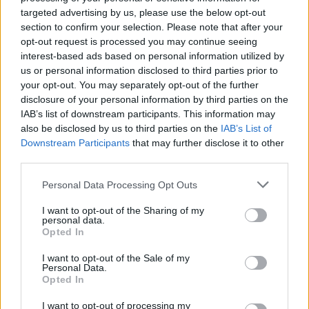
targeted advertising by us, please use the below opt-out
Όροι Χρήσης
. Το site προστατεύεται από reCAPTCHA, ισχύουν
section to confirm your selection. Please note that after your
Πολιτική Απορρήτου
&
Όροι Χρήσης
της Google.
opt-out request is processed you may continue seeing
interest-based ads based on personal information utilized by
Κόσμος
us or personal information disclosed to third parties prior to
SOTHEBYS
ΔΗΜΟΠΡΑΣΙΑ
your opt-out. You may separately opt-out of the further
ΤΥΡΑΝΝΟΣΑΥΡΟΣ
disclosure of your personal information by third parties on the
IAB’s list of downstream participants. This information may
Share:
also be disclosed by us to third parties on the
IAB’s List of
Downstream Participants
that may further disclose it to other
Ακολουθήστε το Νewsit.gr στο
Google News
και
third parties.
ενημερωθείτε πρώτοι για όλη την ειδησεογραφία και τα
τελευταία νέα
της ημέρας
Please note that this website/app uses one or more Google
Personal Data Processing Opt Outs
services and may gather and store information including but
not limited to your visit or usage behaviour. You may click to
I want to opt-out of the Sharing of my
personal data.
grant or deny consent to Google and its third-party tags to
Opted In
use your data for below specified purposes in below Google
consent section.
I want to opt-out of the Sale of my
Personal Data.
Πιο δημοφιλή
Opted In
1
Πάρος: «Αν ήταν κάποιος πάνω από την
I want to opt-out of processing my