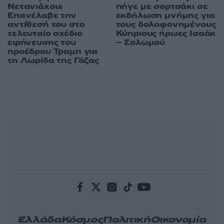
18:12
09.08.26
Λειψία: Νέα στοιχεία για εμπλοκή ρωσικής
μυστικής υπηρεσίας στο drone – Διαψεύδει η
Μόσχα
80
17:31
09.08.26
17:01
09.08.26
Μπέντζαμιν
Ο Φειδίας Παναγιώτου
Νετανιάχου:
πήγε με σορτσάκι σε
Επανέλαβε την
εκδήλωση μνήμης για
αντίθεσή του στο
τους δολοφονημένους