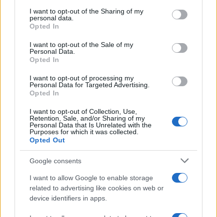
services and may gather and store information including but
χορηγών. Μετά την απόφαση του Δεκεμβρίου
not limited to your visit or usage behaviour. You may click to
I want to opt-out of the Sharing of my
personal data.
grant or deny consent to Google and its third-party tags to
2016 από τους αρχηγούς κρατών ή
Opted In
use your data for below specified purposes in below Google
κυβερνήσεων της ΕΕ, το Ευρωπαϊκό Συμβούλιο
consent section.
I want to opt-out of the Sale of my
αναγνωρίζει τις ευρωπαϊκές φιλοδοξίες και την
Personal Data.
Opted In
ευρωπαϊκή επιλογή της Ουκρανίας, όπως
αναφέρεται στη Συμφωνία Σύνδεσης.
I want to opt-out of processing my
Personal Data for Targeted Advertising.
Opted In
Το Ευρωπαϊκό Συμβούλιο πιστεύει ακράδαντα ότι
I want to opt-out of Collection, Use,
η χρήση βίας και εξαναγκασμού για την αλλαγή
Retention, Sale, and/or Sharing of my
Personal Data that Is Unrelated with the
των συνόρων δεν έχει θέση στον 21ο αιώνα. Οι
Purposes for which it was collected.
Opted Out
εντάσεις και οι συγκρούσεις θα πρέπει να
επιλύονται αποκλειστικά με διάλογο και
Google consents
διπλωματία. Η ΕΕ θα συνεχίσει να συνεργάζεται
I want to allow Google to enable storage
στενά με τους γείτονες και επαναλαμβάνει την
related to advertising like cookies on web or
ακλόνητη υποστήριξή της και τη δέσμευσή της
device identifiers in apps.
για την κυριαρχία και την εδαφική ακεραιότητα