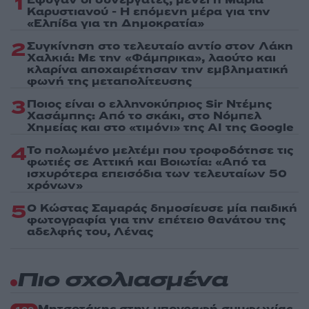
1
Έφυγαν οι συνεργάτες, μένει η Μαρία
Καρυστιανού - Η επόμενη μέρα για την
«Ελπίδα για τη Δημοκρατία»
2
Συγκίνηση στο τελευταίο αντίο στον Λάκη
Χαλκιά: Με την «Φάμπρικα», λαούτο και
κλαρίνα αποχαιρέτησαν την εμβληματική
φωνή της μεταπολίτευσης
3
Ποιος είναι ο ελληνοκύπριος Sir Ντέμης
Χασάμπης: Από το σκάκι, στο Νόμπελ
Χημείας και στο «τιμόνι» της AI της Google
4
Το πολωμένο μελτέμι που τροφοδότησε τις
φωτιές σε Αττική και Βοιωτία: «Από τα
ισχυρότερα επεισόδια των τελευταίων 50
χρόνων»
5
Ο Κώστας Σαμαράς δημοσίευσε μία παιδική
φωτογραφία για την επέτειο θανάτου της
αδελφής του, Λένας
Πιο σχολιασμένα