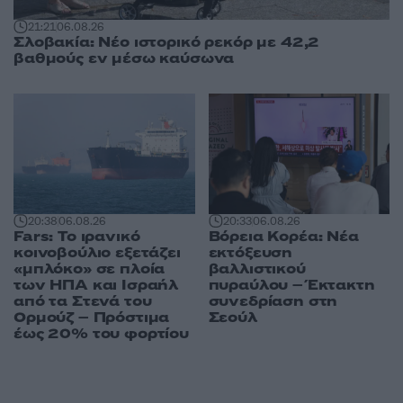
21:21
06.08.26
Σλοβακία: Νέο ιστορικό ρεκόρ με 42,2
βαθμούς εν μέσω καύσωνα
20:38
06.08.26
20:33
06.08.26
Fars: Το ιρανικό
Βόρεια Κορέα: Νέα
κοινοβούλιο εξετάζει
εκτόξευση
«μπλόκο» σε πλοία
βαλλιστικού
των ΗΠΑ και Ισραήλ
πυραύλου – Έκτακτη
από τα Στενά του
συνεδρίαση στη
Ορμούζ – Πρόστιμα
Σεούλ
έως 20% του φορτίου