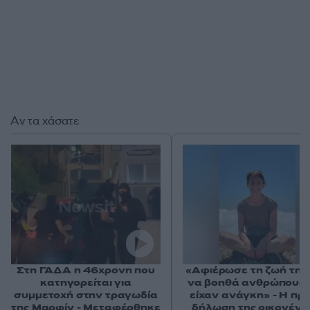
Αν τα χάσατε
Στη ΓΑΔΑ η 46χρονη που
«Αφιέρωσε τη ζωή της
κατηγορείται για
να βοηθά ανθρώπους 
συμμετοχή στην τραγωδία
είχαν ανάγκη» - Η πρ
της Μαρφίν - Μεταφέρθηκε
δήλωση της οικογένε