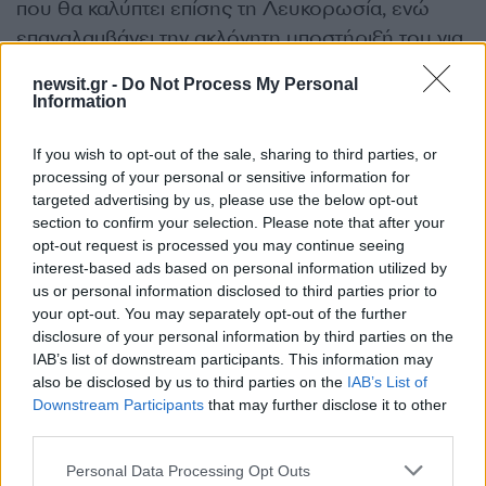
που θα καλύπτει επίσης τη Λευκορωσία, ενώ
επαναλαμβάνει την ακλόνητη υποστήριξή του για
την ανεξαρτησία, την κυριαρχία και την εδαφική
newsit.gr -
Do Not Process My Personal
ακεραιότητα της Ουκρανίας εντός των διεθνώς
Information
αναγνωρισμένων συνόρων της. Καλεί όλες τις
χώρες να μην αναγνωρίσουν τις δύο
If you wish to opt-out of the sale, sharing to third parties, or
processing of your personal or sensitive information for
αυτοαποκαλούμενες αυτονομιστικές οντότητες
targeted advertising by us, please use the below opt-out
και να μην τις διευκολύνουν ή να τις βοηθήσουν
section to confirm your selection. Please note that after your
με οποιονδήποτε τρόπο .
opt-out request is processed you may continue seeing
interest-based ads based on personal information utilized by
us or personal information disclosed to third parties prior to
Η ΕΕ είναι ενωμένη όσον αφορά στην
your opt-out. You may separately opt-out of the further
αλληλεγγύη της με την Ουκρανία και θα
disclosure of your personal information by third parties on the
IAB’s list of downstream participants. This information may
συνεχίσει να υποστηρίζει την Ουκρανία και τον
also be disclosed by us to third parties on the
IAB’s List of
λαό της μαζί με τους διεθνείς εταίρους της,
Downstream Participants
that may further disclose it to other
μεταξύ άλλων μέσω πρόσθετης πολιτικής,
third parties.
οικονομικής, ανθρωπιστικής και υλικοτεχνικής
Please note that this website/app uses one or more Google
Personal Data Processing Opt Outs
υποστήριξης και μιας διεθνούς διάσκεψης