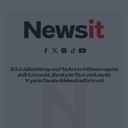
Ελλάδα
Κόσμος
Πολιτική
Οικονομία
Αθλητικά
Lifestyle
Τεχνολογία
Υγεία
Tasteit
Media
Driveit