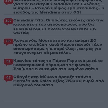
Μητσοτάκης στην υπογραφή συμφωνίας
198
για την ηλεκτρική διασύνδεση Ελλάδας –
Κύπρου: «Ισχυρή ψήφος εμπιστοσύνης» η
είσοδος της Meridiam στην GSI
Canadair 515: Οι πρώτες εικόνες από την
127
κατασκευή του αεροσκάφους που θα
επιχειρεί και τη νύχτα στα μέτωπα της
φωτιάς
Αυγερινός, Μουτσάτσου και ακόμη 20
85
πρώην στελέχη κατά Καρυστιανού: «Δεν
αποχωρήσαμε για καρέκλες», αιχμές για
«συγκεντρωτικό μοντέλο»
Κρανίου τόπος το Πόρτο Γερμενό μετά το
51
καταστροφικό πέρασμα της φωτιάς –
Ξεκίνησε η αυτοψία στα καμένα σπίτια
Οδηγός στη Μύκονο άρπαξε τσάντα
47
Hermès και Rolex αξίας 75.000 ευρώ από
Ουκρανό τουρίστα