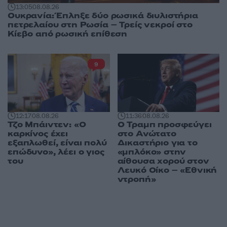
13:05
08.08.26
Ουκρανία: Έπληξε δύο ρωσικά διυλιστήρια
πετρελαίου στη Ρωσία – Τρείς νεκροί στο
Κίεβο από ρωσική επίθεση
9
12:17
08.08.26
11:36
08.08.26
Τζο Μπάιντεν: «Ο
Ο Τραμπ προσφεύγει
καρκίνος έχει
στο Ανώτατο
εξαπλωθεί, είναι πολύ
Δικαστήριο για το
επώδυνο», λέει ο γιος
«μπλόκο» στην
του
αίθουσα χορού στον
Λευκό Οίκο – «Εθνική
ντροπή»