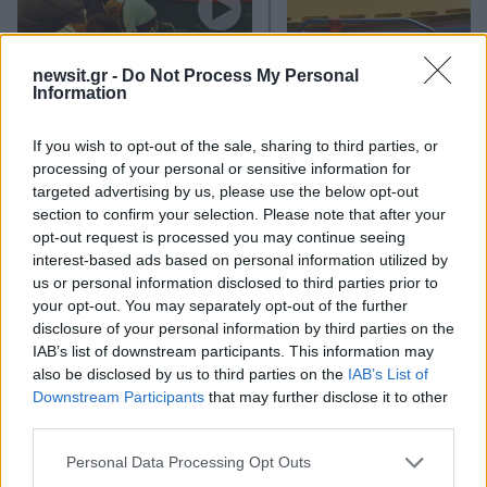
Πώς η Πυροσβεστική
Τραγωδία στην Πάρο
διέσωσε ανθρώπινες ζωές
4χρονος βρέθηκε νεκ
newsit.gr -
Do Not Process My Personal
από την καταστροφική
σε πισίνα
Information
φωτιά στην Αττικοβοιωτία
– Πάνω από 250 άτομα
If you wish to opt-out of the sale, sharing to third parties, or
απομακρύνθηκαν διά
θαλάσσης
processing of your personal or sensitive information for
targeted advertising by us, please use the below opt-out
section to confirm your selection. Please note that after your
Σχόλια
opt-out request is processed you may continue seeing
interest-based ads based on personal information utilized by
us or personal information disclosed to third parties prior to
your opt-out. You may separately opt-out of the further
disclosure of your personal information by third parties on the
IAB’s list of downstream participants. This information may
Σχολίασε εδώ
also be disclosed by us to third parties on the
IAB’s List of
Downstream Participants
that may further disclose it to other
third parties.
50 /50
Please note that this website/app uses one or more Google
Personal Data Processing Opt Outs
services and may gather and store information including but