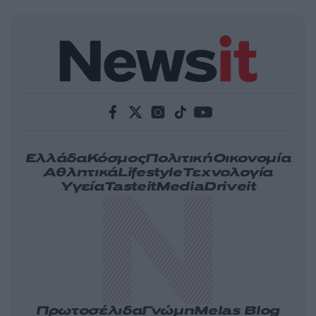
Ελλάδα
Κόσμος
Πολιτική
Οικονομία
Αθλητικά
Lifestyle
Τεχνολογία
Υγεία
Tasteit
Media
Driveit
Πρωτοσέλιδα
Γνώμη
Melas Blog