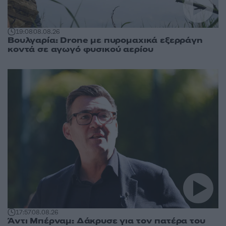
19:08
08.08.26
Βουλγαρία: Drone με πυρομαχικά εξερράγη
κοντά σε αγωγό φυσικού αερίου
17:57
08.08.26
Άντι Μπέρναμ: Δάκρυσε για τον πατέρα του