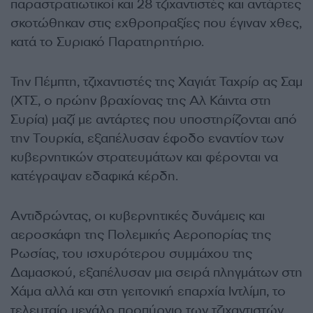
παραστρατιωτικοί και 28 τζιχαντιστές και αντάρτες
σκοτώθηκαν στις εχθροπραξίες που έγιναν χθες,
κατά το Συριακό Παρατηρητήριο.
Την Πέμπτη, τζιχαντιστές της Χαγιάτ Ταχρίρ ας Σαμ
(ΧΤΣ, ο πρώην βραχίονας της Αλ Κάιντα στη
Συρία) μαζί με αντάρτες που υποστηρίζονται από
την Τουρκία, εξαπέλυσαν έφοδο εναντίον των
κυβερνητικών στρατευμάτων και φέρονται να
κατέγραψαν εδαφικά κέρδη.
Αντιδρώντας, οι κυβερνητικές δυνάμεις και
αεροσκάφη της Πολεμικής Αεροπορίας της
Ρωσίας, του ισχυρότερου συμμάχου της
Δαμασκού, εξαπέλυσαν μια σειρά πληγμάτων στη
Χάμα αλλά και στη γειτονική επαρχία Ιντλίμπ, το
τελευταίο μεγάλο προπύργιο των τζιχαντιστών