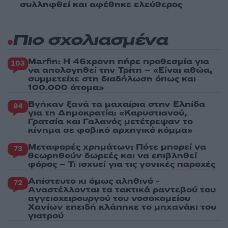
συλληφθεί και αφέθηκε ελεύθερος
Πιο σχολιασμένα
Marfin: Η 46χρονη πήρε προθεσμία για
103
να απολογηθεί την Τρίτη – «Είναι αθώα,
συμμετείχε στη διαδήλωση όπως και
100.000 άτομα»
Βγήκαν ξανά τα μαχαίρια στην Ελπίδα
94
για τη Δημοκρατία: «Καρυστιανού,
Γρατσία και Γαλανός μετέτρεψαν το
κίνημα σε φοβικό αρχηγικό κόμμα»
Μεταφορές χρημάτων: Πότε μπορεί να
73
θεωρηθούν δωρεές και να επιβληθεί
φόρος – Τι ισχυεί για τις γονικές παροχές
Απίστευτο κι όμως αληθινό -
72
Aναστέλλονται τα τακτικά ραντεβού του
αγγειοχειρουργού του νοσοκομείου
Χανίων επειδή κλάπηκε το μηχανάκι του
γιατρού