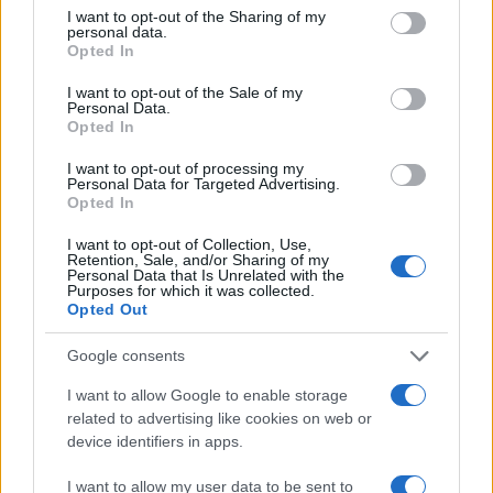
not limited to your visit or usage behaviour. You may click to
I want to opt-out of the Sharing of my
personal data.
grant or deny consent to Google and its third-party tags to
Opted In
use your data for below specified purposes in below Google
2000 /2000
consent section.
I want to opt-out of the Sale of my
Personal Data.
Υποβολή σχολίου
Opted In
I want to opt-out of processing my
Όροι Χρήσης
. Το site προστατεύεται από reCAPTCHA, ισχύουν
Personal Data for Targeted Advertising.
Πολιτική Απορρήτου
&
Όροι Χρήσης
της Google.
Opted In
Κόσμος
I want to opt-out of Collection, Use,
ΝΕΚΡΟΙ ΣΥΡΙΑ
ΠΟΛΕΜΟΣ ΣΥΡΙΑ
Retention, Sale, and/or Sharing of my
Personal Data that Is Unrelated with the
ΣΥΡΙΑ
ΤΖΙΧΑΝΤΙΣΤΕΣ
Purposes for which it was collected.
Opted Out
Share:
Google consents
Ακολουθήστε το Νewsit.gr στο
Google News
και
I want to allow Google to enable storage
ενημερωθείτε πρώτοι για όλη την ειδησεογραφία και τα
τελευταία νέα
της ημέρας
related to advertising like cookies on web or
device identifiers in apps.
I want to allow my user data to be sent to