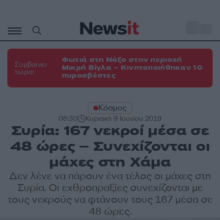
Μετάβαση
σε
o
35
περιεχόμενο
Φωτιά στη Νάξο στην περιοχή
Συμβαίνει
Μικρή Βίγλα – Κινητοποιήθηκαν 10
τώρα:
πυροσβέστες
Κόσμος
08:30
Κυριακή 9 Ιουνίου 2019
Συρία: 167 νεκροί μέσα σε
48 ώρες – Συνεχίζονται οι
μάχες στη Χάμα
Δεν λένε να πάρουν ένα τέλος οι μάχες στη
Συρία. Οι εχθροπραξίες συνεχίζονται με
τους νεκρούς να φτάνουν τους 167 μέσα σε
48 ώρες.