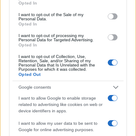
Opted In
use your data for below specified purposes in below Google
consent section.
I want to opt-out of the Sale of my
Personal Data.
Opted In
I want to opt-out of processing my
Personal Data for Targeted Advertising.
Opted In
I want to opt-out of Collection, Use,
Retention, Sale, and/or Sharing of my
22:52
14.10.19
Personal Data that Is Unrelated with the
Φρίκη στην Ρας αλ-Άιν! Η στιγμή που οι
Purposes for which it was collected.
Τούρκοι βομβαρδίζουν αμάχους και
Opted Out
δημοσιογράφους - Αίματα και πτώματα
παντού - ΣΚΛΗΡΕΣ ΕΙΚΟΝΕΣ
Google consents
I want to allow Google to enable storage
related to advertising like cookies on web or
device identifiers in apps.
I want to allow my user data to be sent to
Google for online advertising purposes.