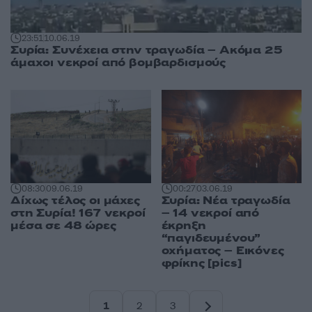
23:51
10.06.19
Συρία: Συνέχεια στην τραγωδία – Ακόμα 25
άμαχοι νεκροί από βομβαρδισμούς
08:30
09.06.19
00:27
03.06.19
Δίχως τέλος οι μάχες
Συρία: Νέα τραγωδία
στη Συρία! 167 νεκροί
– 14 νεκροί από
μέσα σε 48 ώρες
έκρηξη
“παγιδευμένου”
οχήματος – Εικόνες
φρίκης [pics]
1
2
3