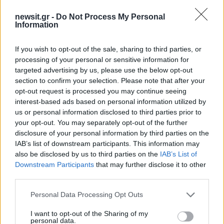
newsit.gr -
Do Not Process My Personal
Information
ΔΙΑΦΗΜΙΣΗ
If you wish to opt-out of the sale, sharing to third parties, or
processing of your personal or sensitive information for
targeted advertising by us, please use the below opt-out
section to confirm your selection. Please note that after your
opt-out request is processed you may continue seeing
interest-based ads based on personal information utilized by
us or personal information disclosed to third parties prior to
your opt-out. You may separately opt-out of the further
disclosure of your personal information by third parties on the
IAB’s list of downstream participants. This information may
also be disclosed by us to third parties on the
IAB’s List of
Downstream Participants
that may further disclose it to other
third parties.
Please note that this website/app uses one or more Google
Personal Data Processing Opt Outs
services and may gather and store information including but
not limited to your visit or usage behaviour. You may click to
I want to opt-out of the Sharing of my
personal data.
grant or deny consent to Google and its third-party tags to