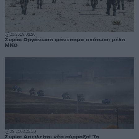
20:35
19.02.20
Συρία: Οργάνωση φάντασμα σκότωσε μέλη
ΜΚΟ
08:21
03.02.20
Συρία: Απειλείται νέα σύρραξη! Τα