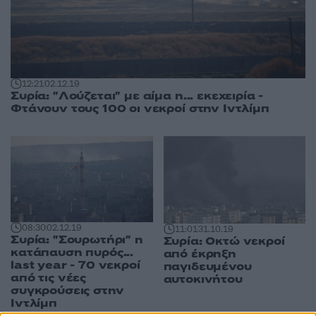
12:21
02.12.19
Συρία: "Λούζεται" με αίμα η... εκεχειρία -
Φτάνουν τους 100 οι νεκροί στην Ιντλίμπ
08:30
02.12.19
11:01
31.10.19
Συρία: "Σουρωτήρι" η
Συρία: Οκτώ νεκροί
κατάπαυση πυρός...
από έκρηξη
last year - 70 νεκροί
παγιδευμένου
από τις νέες
αυτοκινήτου
συγκρούσεις στην
Ιντλίμπ