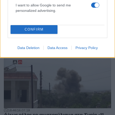
I want to allow Google to send me
personalized advertising.
22:40
15.09.19
CONFIRM
Συρία: 10 νεκροί από έκρηξη παγιδευμένου
αυτοκινήτου
Data Deletion
Data Access
Privacy Policy
18:46
16.07.19
Δίχως τέλος το αιματοκύλισμα στη Συρία -11