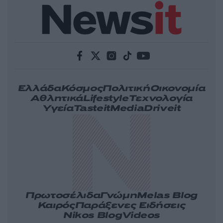
Ελλάδα
Κόσμος
Πολιτική
Οικονομία
Αθλητικά
Lifestyle
Τεχνολογία
Υγεία
Tasteit
Media
Driveit
Πρωτοσέλιδα
Γνώμη
Melas Blog
Καιρός
Παράξενες Ειδήσεις
Nikos Blog
Videos