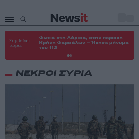
Μετάβαση
σε
o
34
περιεχόμενο
Φωτιά στη Λάρισα, στην περιοχή
Φω
Συμβαίνει
Κρήνη Φαρσάλων – Ήχησε μήνυμα
Κο
τώρα:
του 112
α
ΝΕΚΡΟΙ ΣΥΡΙΑ