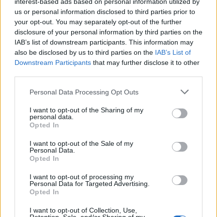
interest-based ads based on personal information utilized by
2
Συγκίνηση στο τελευταίο αντίο στον Λάκη
us or personal information disclosed to third parties prior to
Χαλκιά: Με την «Φάμπρικα», λαούτο και
your opt-out. You may separately opt-out of the further
κλαρίνα αποχαιρέτησαν την εμβληματική
disclosure of your personal information by third parties on the
φωνή της μεταπολίτευσης
IAB’s list of downstream participants. This information may
3
Ο Κώστας Σαμαράς δημοσίευσε μία παιδική
also be disclosed by us to third parties on the
IAB’s List of
φωτογραφία για την επέτειο θανάτου της
Downstream Participants
that may further disclose it to other
αδελφής του, Λένας
third parties.
4
Ποιος είναι ο ελληνοκύπριος Sir Ντέμης
Please note that this website/app uses one or more Google
Personal Data Processing Opt Outs
Χασάμπης: Από το σκάκι, στο Νόμπελ
services and may gather and store information including but
Χημείας και στο «τιμόνι» της AI της Google
not limited to your visit or usage behaviour. You may click to
I want to opt-out of the Sharing of my
5
Το πολωμένο μελτέμι που τροφοδότησε τις
personal data.
grant or deny consent to Google and its third-party tags to
φωτιές σε Αττική και Βοιωτία: «Από τα
Opted In
use your data for below specified purposes in below Google
ισχυρότερα επεισόδια των τελευταίων 50
consent section.
χρόνων»
I want to opt-out of the Sale of my
Personal Data.
Opted In
Πιο σχολιασμένα
I want to opt-out of processing my
Personal Data for Targeted Advertising.
Opted In
Μητσοτάκης στην υπογραφή συμφωνίας
198
για την ηλεκτρική διασύνδεση Ελλάδας –
I want to opt-out of Collection, Use,
Κύπρου: «Ισχυρή ψήφος εμπιστοσύνης» η