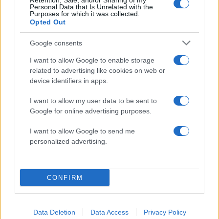
Retention, Sale, and/or Sharing of my
είσοδος της Meridiam στην GSI
Personal Data that Is Unrelated with the
Purposes for which it was collected.
Canadair 515: Οι πρώτες εικόνες από την
127
Opted Out
κατασκευή του αεροσκάφους που θα
επιχειρεί και τη νύχτα στα μέτωπα της
Google consents
φωτιάς
I want to allow Google to enable storage
Αυγερινός, Μουτσάτσου και ακόμη 20
85
πρώην στελέχη κατά Καρυστιανού: «Δεν
related to advertising like cookies on web or
αποχωρήσαμε για καρέκλες», αιχμές για
device identifiers in apps.
«συγκεντρωτικό μοντέλο»
I want to allow my user data to be sent to
Κρανίου τόπος το Πόρτο Γερμενό μετά το
51
καταστροφικό πέρασμα της φωτιάς –
Google for online advertising purposes.
Ξεκίνησε η αυτοψία στα καμένα σπίτια
I want to allow Google to send me
Οδηγός στη Μύκονο άρπαξε τσάντα
47
personalized advertising.
Hermès και Rolex αξίας 75.000 ευρώ από
Ουκρανό τουρίστα
CONFIRM
Κόσμος: Περισσότερα
Data Deletion
Data Access
Privacy Policy