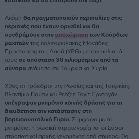
κατοίκων και θα επιτηρούν την τάξη.
Ακόμη
θα πραγματοποιούν περιπολίες στις
περιοχές που έχουν ορισθεί και θα
συνδράμουν στην
αποχώρηση
των Κούρδων
μαχητών
της πολιτοφυλακής Μονάδες
Προστασίας του Λαού (YPG) με τον οπλισμό
τους
σε απόσταση 30 χιλιομέτρων από τα
σύνορα
ανάμεσα σε Τουρκία και Συρία.
Χθες οι πρόεδροι της Ρωσίας και της Τουρκίας,
Βλαντίμιρ Πούτιν και Ρετζέπ Ταγίπ Ερντογάν
υπέγραψαν μνημόνιο κοινής δράσης για τη
διευθέτηση την κατάστασης στη
βορειοανατολική Συρία.
Σύμφωνα με το
μνημόνιο, η ρωσική στρατονομία και οι Σύροι
στρατιωτικοί αρχής γενομένης από σήμερα, θα