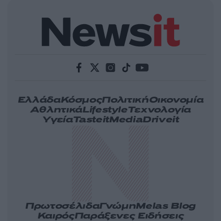
Ελλάδα
Κόσμος
Πολιτική
Οικονομία
Αθλητικά
Lifestyle
Τεχνολογία
Υγεία
Tasteit
Media
Driveit
Πρωτοσέλιδα
Γνώμη
Melas Blog
Καιρός
Παράξενες Ειδήσεις