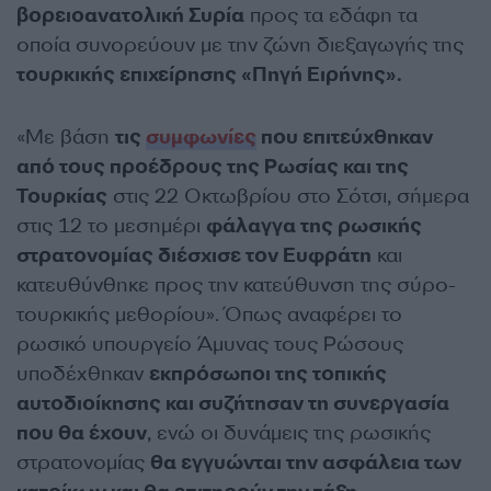
βορειοανατολική Συρία
προς τα εδάφη τα
οποία συνορεύουν με την ζώνη διεξαγωγής της
τουρκικής επιχείρησης «Πηγή Ειρήνης».
«Με βάση
τις
συμφωνίες
που επιτεύχθηκαν
από τους προέδρους της Ρωσίας και της
Τουρκίας
στις 22 Οκτωβρίου στο Σότσι, σήμερα
στις 12 το μεσημέρι
φάλαγγα της ρωσικής
στρατονομίας διέσχισε τον Ευφράτη
και
κατευθύνθηκε προς την κατεύθυνση της σύρο-
τουρκικής μεθορίου». Όπως αναφέρει το
ρωσικό υπουργείο Άμυνας τους Ρώσους
υποδέχθηκαν
εκπρόσωποι της τοπικής
αυτοδιοίκησης και συζήτησαν τη συνεργασία
που θα έχουν
, ενώ οι δυνάμεις της ρωσικής
στρατονομίας
θα εγγυώνται την ασφάλεια των