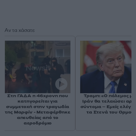
Αν τα χάσατε
Στη ΓΑΔΑ η 46χρονη που
Τραμπ: «Ο πόλεμος με
κατηγορείται για
Ιράν θα τελειώσει αρκ
συμμετοχή στην τραγωδία
σύντομα – Εμείς ελέγχ
της Μαρφίν - Μεταφέρθηκε
τα Στενά του Ορμού
απευθείας από το
αεροδρόμιο