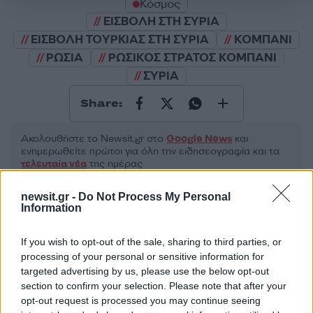
Κόσμος
ΕΙΣΒΟΛΗ ΣΤΗ ΣΥΡΙΑ
ΕΙΣΒΟΛΗ ΤΟΥΡΚΙΑΣ ΣΤΗ ΣΥΡΙΑ
ΚΟΜΠΑΝΙ
ΡΩΣΙΑ
ΡΩΣΙΚΟΣ ΣΤΡΑΤΟΣ ΚΟΜΠΑΝΙ
ΣΥΡΙΑ
Share:
Ακολουθήστε το Νewsit.gr στο
Google News
και
ενημερωθείτε πρώτοι για όλη την ειδησεογραφία και τα
τελευταία νέα
της ημέρας
newsit.gr -
Do Not Process My Personal
Information
If you wish to opt-out of the sale, sharing to third parties, or
Πιο δημοφιλή
processing of your personal or sensitive information for
targeted advertising by us, please use the below opt-out
1
Έφυγαν οι συνεργάτες, μένει η Μαρία
section to confirm your selection. Please note that after your
Καρυστιανού - Η επόμενη μέρα για την
opt-out request is processed you may continue seeing
«Ελπίδα για τη Δημοκρατία»