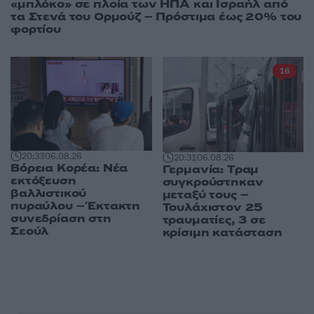
«μπλόκο» σε πλοία των ΗΠΑ και Ισραήλ από
τα Στενά του Ορμούζ – Πρόστιμα έως 20% του
φορτίου
16
20:33
06.08.26
20:31
06.08.26
Βόρεια Κορέα: Νέα
Γερμανία: Tραμ
εκτόξευση
συγκρούστηκαν
βαλλιστικού
μεταξύ τους –
πυραύλου – Έκτακτη
Τουλάχιστον 25
συνεδρίαση στη
τραυματίες, 3 σε
Σεούλ
κρίσιμη κατάσταση