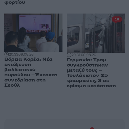
φορτίου
16
20:33
06.08.26
20:31
06.08.26
Βόρεια Κορέα: Νέα
Γερμανία: Tραμ
εκτόξευση
συγκρούστηκαν
βαλλιστικού
μεταξύ τους –
πυραύλου – Έκτακτη
Τουλάχιστον 25
συνεδρίαση στη
τραυματίες, 3 σε
Σεούλ
κρίσιμη κατάσταση