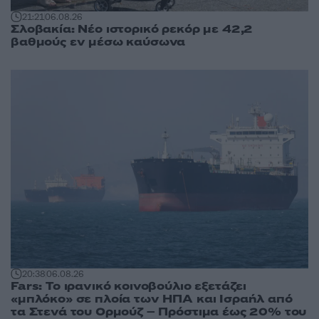
21:21
06.08.26
Σλοβακία: Νέο ιστορικό ρεκόρ με 42,2
βαθμούς εν μέσω καύσωνα
20:38
06.08.26
Fars: Το ιρανικό κοινοβούλιο εξετάζει
«μπλόκο» σε πλοία των ΗΠΑ και Ισραήλ από
τα Στενά του Ορμούζ – Πρόστιμα έως 20% του