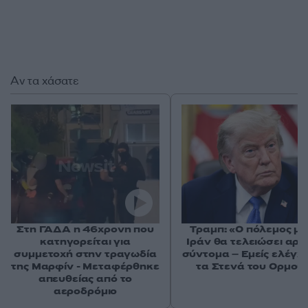
Αν τα χάσατε
Στη ΓΑΔΑ η 46χρονη που
Τραμπ: «Ο πόλεμος με
κατηγορείται για
Ιράν θα τελειώσει αρκ
συμμετοχή στην τραγωδία
σύντομα – Εμείς ελέγχ
της Μαρφίν - Μεταφέρθηκε
τα Στενά του Ορμού
απευθείας από το
αεροδρόμιο