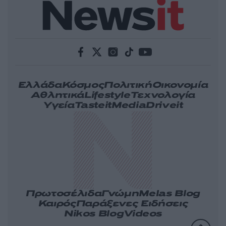
Ελλάδα
Κόσμος
Πολιτική
Οικονομία
Αθλητικά
Lifestyle
Τεχνολογία
Υγεία
Tasteit
Media
Driveit
Πρωτοσέλιδα
Γνώμη
Melas Blog
Καιρός
Παράξενες Ειδήσεις
Nikos Blog
Videos