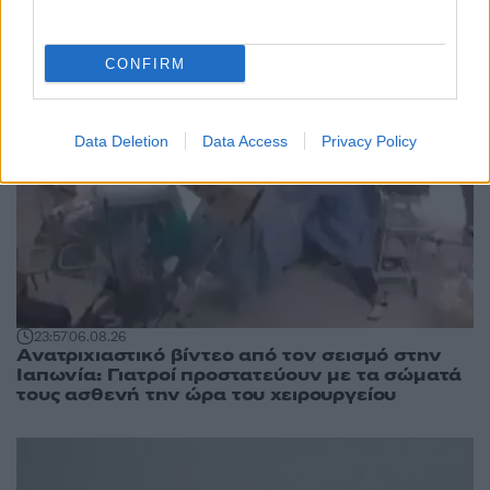
CONFIRM
Data Deletion
Data Access
Privacy Policy
23:57
06.08.26
Ανατριχιαστικό βίντεο από τον σεισμό στην
Ιαπωνία: Γιατροί προστατεύουν με τα σώματά
τους ασθενή την ώρα του χειρουργείου