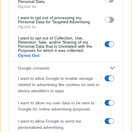
Personal Data.
Canadair 515: Οι πρώτες εικόνες από την
127
Opted In
κατασκευή του αεροσκάφους που θα
επιχειρεί και τη νύχτα στα μέτωπα της
φωτιάς
I want to opt-out of processing my
Personal Data for Targeted Advertising.
Αυγερινός, Μουτσάτσου και ακόμη 20
Opted In
85
πρώην στελέχη κατά Καρυστιανού: «Δεν
αποχωρήσαμε για καρέκλες», αιχμές για
I want to opt-out of Collection, Use,
«συγκεντρωτικό μοντέλο»
Retention, Sale, and/or Sharing of my
Personal Data that Is Unrelated with the
Purposes for which it was collected.
Κρανίου τόπος το Πόρτο Γερμενό μετά το
51
Opted Out
καταστροφικό πέρασμα της φωτιάς –
Ξεκίνησε η αυτοψία στα καμένα σπίτια
Google consents
Οδηγός στη Μύκονο άρπαξε τσάντα
47
Hermès και Rolex αξίας 75.000 ευρώ από
I want to allow Google to enable storage
Ουκρανό τουρίστα
related to advertising like cookies on web or
device identifiers in apps.
I want to allow my user data to be sent to
Google for online advertising purposes.
Κόσμος: Περισσότερα
I want to allow Google to send me
άρθρα
personalized advertising.