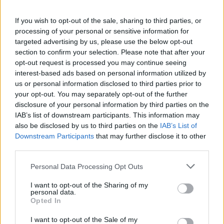
Χαλκιά: Με την «Φάμπρικα», λαούτο και
κλαρίνα αποχαιρέτησαν την εμβληματική
φωνή της μεταπολίτευσης
If you wish to opt-out of the sale, sharing to third parties, or
processing of your personal or sensitive information for
3
Ποιος είναι ο ελληνοκύπριος Sir Ντέμης
targeted advertising by us, please use the below opt-out
Χασάμπης: Από το σκάκι, στο Νόμπελ
section to confirm your selection. Please note that after your
Χημείας και στο «τιμόνι» της AI της Google
opt-out request is processed you may continue seeing
4
Ο Κώστας Σαμαράς δημοσίευσε μία παιδική
interest-based ads based on personal information utilized by
φωτογραφία για την επέτειο θανάτου της
us or personal information disclosed to third parties prior to
αδελφής του, Λένας
your opt-out. You may separately opt-out of the further
5
Το πολωμένο μελτέμι που τροφοδότησε τις
disclosure of your personal information by third parties on the
φωτιές σε Αττική και Βοιωτία: «Από τα
IAB’s list of downstream participants. This information may
ισχυρότερα επεισόδια των τελευταίων 50
also be disclosed by us to third parties on the
IAB’s List of
χρόνων»
Downstream Participants
that may further disclose it to other
third parties.
Πιο σχολιασμένα
Please note that this website/app uses one or more Google
Personal Data Processing Opt Outs
services and may gather and store information including but
Μητσοτάκης στην υπογραφή συμφωνίας
not limited to your visit or usage behaviour. You may click to
I want to opt-out of the Sharing of my
198
personal data.
για την ηλεκτρική διασύνδεση Ελλάδας –
grant or deny consent to Google and its third-party tags to
Opted In
Κύπρου: «Ισχυρή ψήφος εμπιστοσύνης» η
use your data for below specified purposes in below Google
είσοδος της Meridiam στην GSI
consent section.
I want to opt-out of the Sale of my