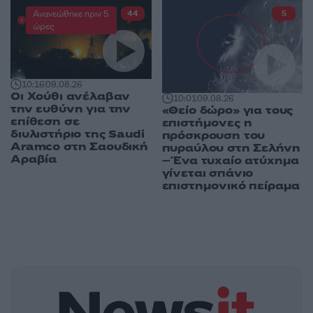
Ανανεώθηκε πριν 5
44
5
ώρες
10:16
09.08.26
Οι Χούθι ανέλαβαν
10:01
09.08.26
την ευθύνη για την
«Θείο δώρο» για τους
επίθεση σε
επιστήμονες η
διυλιστήριο της Saudi
πρόσκρουση του
Aramco στη Σαουδική
πυραύλου στη Σελήνη
Αραβία
– Ένα τυχαίο ατύχημα
γίνεται σπάνιο
επιστημονικό πείραμα