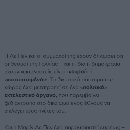
Η Λε Πεν και οι σύμμαχοί της έχουν δηλώσει ότι
οι θεσμοί της Γαλλίας – και η ίδια η δημοκρατία–
έχουν «εκτελεστεί», είναι «
νεκροί
» ή
«
καταπατημένοι
». Το δικαστικό σύστημα της
χώρας έχει μετατραπεί σε ένα
«πολιτικό»
εκτελεστικό όργανο,
που παρεμβαίνει
ξεδιάντροπα στο δικαίωμα ενός έθνους να
επιλέγει τους ηγέτες του.
Και η Μαρίν Λε Πεν έχει παρουσιαστεί ευρέως –