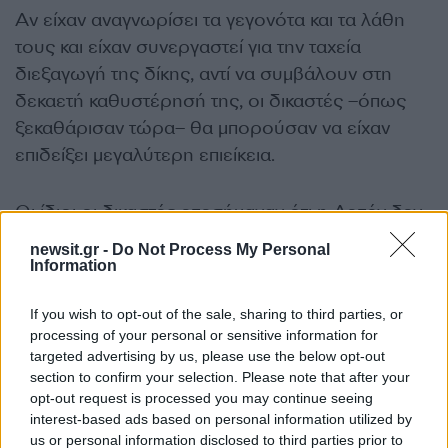
Αν είχαν αναγνωρίσει τα γεγονότα και τα λάθη
τους και είχαν συνεργαστεί για την ταχεία
διεξαγωγή της δίκης, αντί να συμβάλουν στη
δεκαετή καθυστέρησή της, οι δικαστές –όπως
ξεκαθάρισαν τώρα– θα μπορούσαν να είχαν
επιδείξει μεγαλύτερη επιείκεια.
Οι ίδιοι οι δικαστές επεσήμαναν ότι η Λεπέν δεν
έδειξε
«καμία συνειδητοποίηση της ανάγκης για
newsit.gr -
Do Not Process My Personal
εντιμότητα ως εκλεγμένη αξιωματούχος».
Information
If you wish to opt-out of the sale, sharing to third parties, or
Το μέλλον της γαλλικής
processing of your personal or sensitive information for
targeted advertising by us, please use the below opt-out
ακροδεξιάς
section to confirm your selection. Please note that after your
opt-out request is processed you may continue seeing
Το πώς επηρεάζει αυτή η ετυμηγορία τον Εθνικό
interest-based ads based on personal information utilized by
us or personal information disclosed to third parties prior to
Συναγερμό και τη γαλλική ακροδεξιά συνολικά