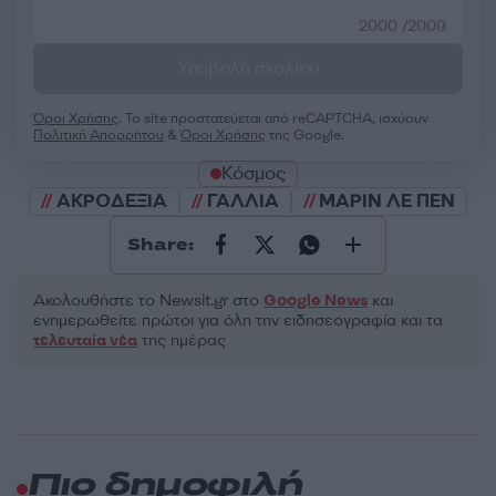
2000 /2000
Υποβολή σχολίου
Όροι Χρήσης
. Το site προστατεύεται από reCAPTCHA, ισχύουν
Πολιτική Απορρήτου
&
Όροι Χρήσης
της Google.
Κόσμος
ΑΚΡΟΔΕΞΙΑ
ΓΑΛΛΙΑ
ΜΑΡΙΝ ΛΕ ΠΕΝ
Share:
Ακολουθήστε το Νewsit.gr στο
Google News
και
ενημερωθείτε πρώτοι για όλη την ειδησεογραφία και τα
τελευταία νέα
της ημέρας
Πιο δημοφιλή