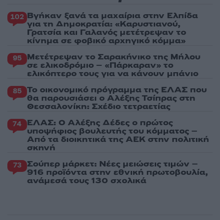
Βγήκαν ξανά τα μαχαίρια στην Ελπίδα
102
για τη Δημοκρατία: «Καρυστιανού,
Γρατσία και Γαλανός μετέτρεψαν το
κίνημα σε φοβικό αρχηγικό κόμμα»
Μετέτρεψαν το Σαρακήνικο της Μήλου
95
σε ελικοδρόμιο – «Πάρκαραν» το
ελικόπτερο τους για να κάνουν μπάνιο
Το οικονομικό πρόγραμμα της ΕΛΑΣ που
85
θα παρουσιάσει ο Αλέξης Τσίπρας στη
Θεσσαλονίκη: Σχέδιο τετραετίας
ΕΛΑΣ: Ο Αλέξης Δέδες ο πρώτος
74
υποψήφιος βουλευτής του κόμματος –
Από τα διοικητικά της ΑΕΚ στην πολιτική
σκηνή
Σούπερ μάρκετ: Νέες μειώσεις τιμών –
73
916 προϊόντα στην εθνική πρωτοβουλία,
ανάμεσά τους 130 σχολικά