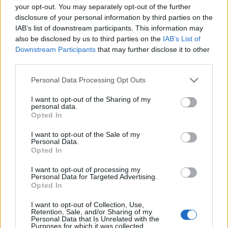
your opt-out. You may separately opt-out of the further
παραμένει
αβέβαιο
.
disclosure of your personal information by third parties on the
IAB’s list of downstream participants. This information may
also be disclosed by us to third parties on the
IAB’s List of
Ένα άμεσο ερώτημα είναι αν ο Εθνικός
Downstream Participants
that may further disclose it to other
Συναγερμός θα επιδιώξει
να εκδικηθεί
third parties.
γρήγορα
, προσπαθώντας να ανατρέψει την
Please note that this website/app uses one or more Google
Personal Data Processing Opt Outs
κυβέρνηση του Μπαϊρού, κάτι που θα μπορούσε
services and may gather and store information including but
να οδηγήσει σε πρόωρες εκλογές το καλοκαίρι.
not limited to your visit or usage behaviour. You may click to
I want to opt-out of the Sharing of my
personal data.
grant or deny consent to Google and its third-party tags to
Opted In
use your data for below specified purposes in below Google
Εν τω μεταξύ, το ενδιαφέρον στρέφεται στον
consent section.
I want to opt-out of the Sale of my
29χρονο Τζόρνταν Μπαρντέλα, πιθανό
Personal Data.
Opted In
διάδοχο της Λε Πεν,
ο οποίος θα μπορούσε να
είναι ο υποψήφιος του κόμματος το 2027.
I want to opt-out of processing my
Personal Data for Targeted Advertising.
Opted In
Πάντως, η Γαλλία είχε πάντα έναν Λε Πεν στις
I want to opt-out of Collection, Use,
προεδρικές εκλογές από το 1988.
Retention, Sale, and/or Sharing of my
Personal Data that Is Unrelated with the
Purposes for which it was collected.