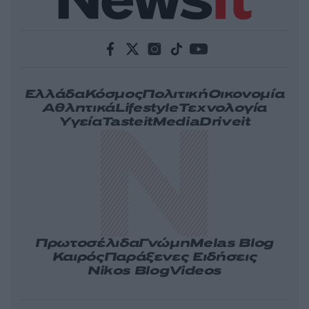
Ελλάδα
Κόσμος
Πολιτική
Οικονομία
Αθλητικά
Lifestyle
Τεχνολογία
Υγεία
Tasteit
Media
Driveit
Πρωτοσέλιδα
Γνώμη
Melas Blog
Καιρός
Παράξενες Ειδήσεις
Nikos Blog
Videos