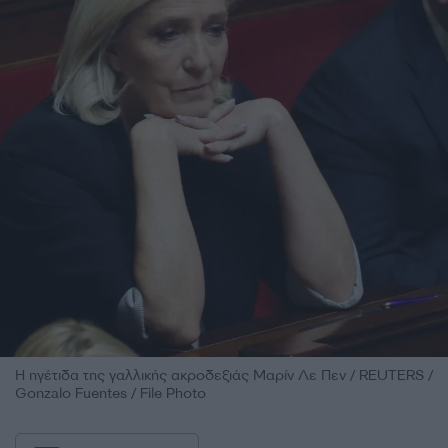
Η ηγέτιδα της γαλλικής ακροδεξιάς Μαρίν Λε Πεν / REUTERS /
Gonzalo Fuentes / File Photo