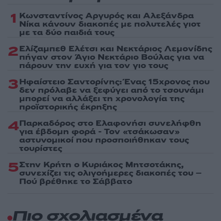
1
Κωνσταντίνος Αργυρός και Αλεξάνδρα
Νίκα κάνουν διακοπές με πολυτελές γιοτ
με τα δύο παιδιά τους
2
Ελίζαμπεθ Ελέτσι και Νεκτάριος Λεμονίδης
πήγαν στον Άγιο Νεκτάριο Βούλας για να
πάρουν την ευχή για τον γιο τους
3
Ηφαίστειο Σαντορίνης: Ένας 15χρονος που
δεν πρόλαβε να ξεφύγει από το τσουνάμι
μπορεί να αλλάξει τη χρονολογία της
προϊστορικής έκρηξης
4
Παρκαδόρος στο Ελαφονήσι συνελήφθη
για έβδομη φορά - Τον «τσάκωσαν»
αστυνομικοί που προσποιήθηκαν τους
τουρίστες
5
Στην Κρήτη ο Κυριάκος Μητσοτάκης,
συνεχίζει τις ολιγοήμερες διακοπές του –
Πού βρέθηκε το Σάββατο
Πιο σχολιασμένα