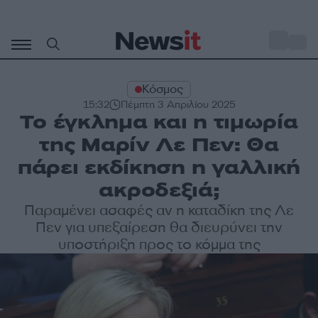
Μετάβαση
σε
o
33
περιεχόμενο
Κόσμος
15:32
Πέμπτη 3 Απριλίου 2025
Το έγκλημα και η τιμωρία
της Μαρίν Λε Πεν: Θα
πάρει εκδίκηση η γαλλική
ακροδεξιά;
Παραμένει ασαφές αν η καταδίκη της Λε
Πεν για υπεξαίρεση θα διευρύνει την
υποστήριξη προς το κόμμα της