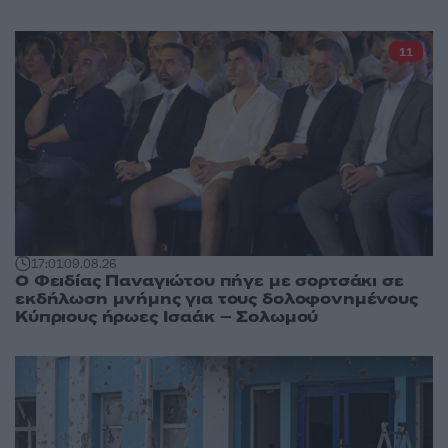
11
17:01
09.08.26
Ο Φειδίας Παναγιώτου πήγε με σορτσάκι σε
εκδήλωση μνήμης για τους δολοφονημένους
Κύπριους ήρωες Ισαάκ – Σολωμού