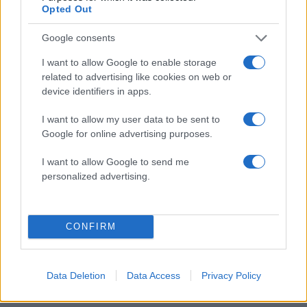
Opted Out
Ίσως η ιστορία να θυμάται αυτή την εβδομάδα
ως τη στιγμή που καθορίστηκε η μοίρα της
Google consents
Μαρίν Λε Πεν με ένας από τους
τρεις τρόπους
:
I want to allow Google to enable storage
είτε ως η
πρώτη γυναίκα και ακροδεξιά
related to advertising like cookies on web or
πρόεδρος της Γαλλίας
η οποία ανήλθε στην
device identifiers in apps.
εξουσία πάνω στο κύμα της οργής, είτε ως
η
I want to allow my user data to be sent to
υποψήφια που ηττήθηκε τέσσερις φορές στις
Google for online advertising purposes.
γαλλικές προεδρικές εκλογές
και που τελικά
στερήθηκε την εξουσία λόγω της σκιάς της
I want to allow Google to send me
personalized advertising.
διαφθοράς, είτε ως
η πολιτικός που «έπεσε»
λόγω δικών της λαθών σε ένα σοβαρό
σκάνδαλο υπεξαίρεσης.
CONFIRM
Πληροφορίες από BBC
Data Deletion
Data Access
Privacy Policy
ΔΙΑΦΗΜΙΣΗ