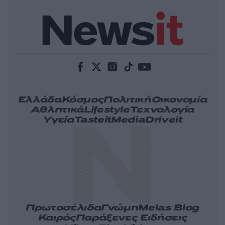
Ελλάδα
Κόσμος
Πολιτική
Οικονομία
Αθλητικά
Lifestyle
Τεχνολογία
Υγεία
Tasteit
Media
Driveit
Πρωτοσέλιδα
Γνώμη
Melas Blog
Καιρός
Παράξενες Ειδήσεις