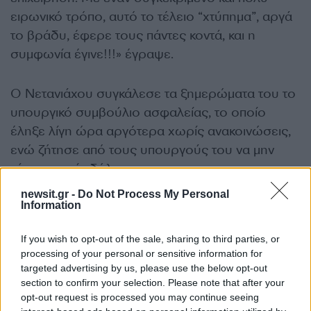
ειρωνικό τρόπο, αυτό το τέλειο “χτύπημα”, αργά
το βράδυ, έφερε τους πάντες κοντά, και η
συμφωνία έγινε!!!» έγραψε.
Ο Νετανιάχου συγκάλεσε τα ξημερώματα του το
υπουργικό συμβούλιο ασφαλείας, το οποίο
έληξε λίγη ώρα αργότερα χωρίς ανακοινώσεις,
ενώ ζήτησε από τους υπουργούς του να μην
κάνουν καμία δήλωση.
newsit.gr -
Do Not Process My Personal
Information
Την ίδια ώρα η ιρανική τηλεόραση ανακοίνωσε
την εκεχειρία ως θριαμβευτής λέγοντας πως
If you wish to opt-out of the sale, sharing to third parties, or
υπέκυψαν στους σφοδρούς βομβαρδισμούς
processing of your personal or sensitive information for
του Ιράν.
targeted advertising by us, please use the below opt-out
section to confirm your selection. Please note that after your
opt-out request is processed you may continue seeing