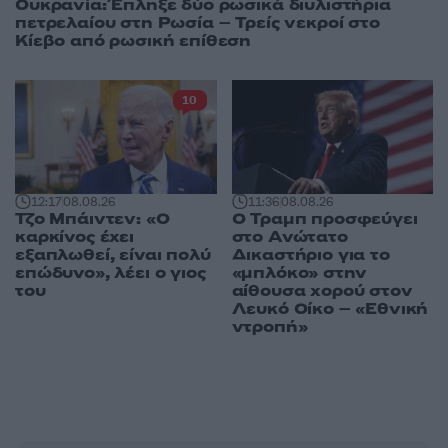
Ουκρανία: Έπληξε δύο ρωσικά διυλιστήρια
πετρελαίου στη Ρωσία – Τρείς νεκροί στο
Κίεβο από ρωσική επίθεση
10
12:17
08.08.26
11:36
08.08.26
Τζο Μπάιντεν: «Ο
Ο Τραμπ προσφεύγει
καρκίνος έχει
στο Ανώτατο
εξαπλωθεί, είναι πολύ
Δικαστήριο για το
επώδυνο», λέει ο γιος
«μπλόκο» στην
του
αίθουσα χορού στον
Λευκό Οίκο – «Εθνική
ντροπή»