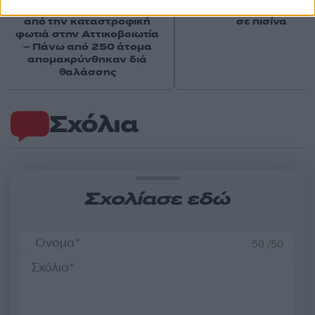
διέσωσε ανθρώπινες ζωές
4χρονος βρέθηκε νεκ
από την καταστροφική
σε πισίνα
φωτιά στην Αττικοβοιωτία
– Πάνω από 250 άτομα
απομακρύνθηκαν διά
θαλάσσης
Σχόλια
Σχολίασε εδώ
50 /50