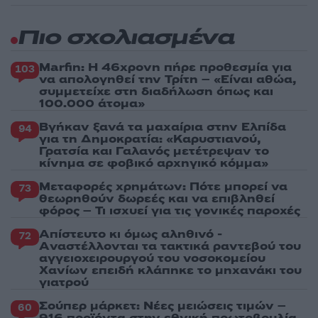
Πιο σχολιασμένα
Marfin: Η 46χρονη πήρε προθεσμία για
103
να απολογηθεί την Τρίτη – «Είναι αθώα,
συμμετείχε στη διαδήλωση όπως και
100.000 άτομα»
Βγήκαν ξανά τα μαχαίρια στην Ελπίδα
94
για τη Δημοκρατία: «Καρυστιανού,
Γρατσία και Γαλανός μετέτρεψαν το
κίνημα σε φοβικό αρχηγικό κόμμα»
Μεταφορές χρημάτων: Πότε μπορεί να
73
θεωρηθούν δωρεές και να επιβληθεί
φόρος – Τι ισχυεί για τις γονικές παροχές
Απίστευτο κι όμως αληθινό -
72
Aναστέλλονται τα τακτικά ραντεβού του
αγγειοχειρουργού του νοσοκομείου
Χανίων επειδή κλάπηκε το μηχανάκι του
γιατρού
Σούπερ μάρκετ: Νέες μειώσεις τιμών –
60
916 προϊόντα στην εθνική πρωτοβουλία,