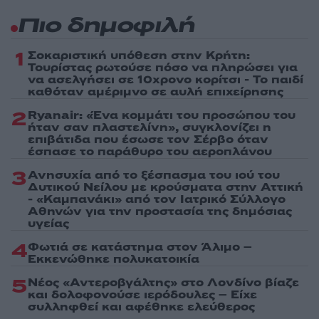
Πιο δημοφιλή
1
Σοκαριστική υπόθεση στην Κρήτη:
Τουρίστας ρωτούσε πόσο να πληρώσει για
να ασελγήσει σε 10χρονο κορίτσι - Το παιδί
καθόταν αμέριμνο σε αυλή επιχείρησης
2
Ryanair: «Ένα κομμάτι του προσώπου του
ήταν σαν πλαστελίνη», συγκλονίζει η
επιβάτιδα που έσωσε τον Σέρβο όταν
έσπασε το παράθυρο του αεροπλάνου
3
Ανησυχία από το ξέσπασμα του ιού του
Δυτικού Νείλου με κρούσματα στην Αττική
- «Καμπανάκι» από τον Ιατρικό Σύλλογο
Αθηνών για την προστασία της δημόσιας
υγείας
4
Φωτιά σε κατάστημα στον Άλιμο –
Εκκενώθηκε πολυκατοικία
5
Νέος «Αντεροβγάλτης» στο Λονδίνο βίαζε
και δολοφονούσε ιερόδουλες – Είχε
συλληφθεί και αφέθηκε ελεύθερος