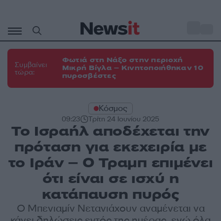
Μετάβαση
σε
o
35
περιεχόμενο
Φωτιά στη Νάξο στην περιοχή
Συμβαίνει
Μικρή Βίγλα – Κινητοποιήθηκαν 10
τώρα:
πυροσβέστες
Κόσμος
09:23
Τρίτη 24 Ιουνίου 2025
Το Ισραήλ αποδέχεται την
πρόταση για εκεχειρία με
το Ιράν – Ο Τραμπ επιμένει
ότι είναι σε ισχύ η
κατάπαυση πυρός
Ο Μπενιαμίν Νετανιάχουν αναμένεται να
κάνει δηλώσεις εντός της ημέρας, ενώ όλα