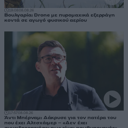
19:08
08.08.26
Βουλγαρία: Drone με πυρομαχικά εξερράγη
κοντά σε αγωγό φυσικού αερίου
17:57
08.08.26
Άντι Μπέρναμ: Δάκρυσε για τον πατέρα του
που έχει Αλτσχάιμερ – «Δεν έχει
συνειδητοποιήσει πως είμαι πρωθυπουργός»