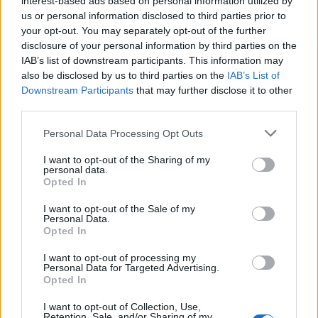
Τουλάχιστον 5 νεκροί στο Ισραήλ
interest-based ads based on personal information utilized by
us or personal information disclosed to third parties prior to
your opt-out. You may separately opt-out of the further
Νωρίς το πρωί της Τρίτης και πριν από την
disclosure of your personal information by third parties on the
έναρξη της εκεχειρίας το Ιράν
εξαπέλυσε μια
IAB’s list of downstream participants. This information may
also be disclosed by us to third parties on the
IAB’s List of
νέα σφοδρή πυραυλική επίθεση στο Ισραήλ
,
Downstream Participants
that may further disclose it to other
σκοτώνοντας τουλάχιστον 5 άτομα και
third parties.
τραυματίζοντας άλλους 20 στην πόλη Μπερ
Please note that this website/app uses one or more Google
Personal Data Processing Opt Outs
Σεβά.
services and may gather and store information including but
not limited to your visit or usage behaviour. You may click to
I want to opt-out of the Sharing of my
personal data.
grant or deny consent to Google and its third-party tags to
Είναι χαρακτηριστικό ότι οι σειρήνες ήχησαν
Opted In
use your data for below specified purposes in below Google
τουλάχιστον 6 φορές στο Ισραήλ,
consent section.
I want to opt-out of the Sale of my
προειδοποιώντας τους κατοίκους για μια νέα
Personal Data.
Opted In
πυραυλική επίθεση.
I want to opt-out of processing my
ΔΙΑΦΗΜΙΣΗ
Personal Data for Targeted Advertising.
Opted In
I want to opt-out of Collection, Use,
Retention, Sale, and/or Sharing of my