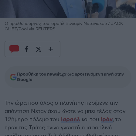
Ο πρωθυπουργός του Ισραήλ Βενιαμίν Νετανιάχου / JACK
GUEZ/Pool via REUTERS
Προσθήκη του newsit.gr ως προτεινόμενη πηγή στην
Google
Την ώρα που όλος ο πλανήτης περίμενε την
απάντηση Νετανιάχου ώστε να μπει τέλος στον
12ήμερο πόλεμο του
Ισραήλ
και του
Ιράν
, το
πρωί της Τρίτης έγινε γνωστή η ισραηλινή
αντίδραση με το Τελ Αβίβ να επιβεβαιώνει τη