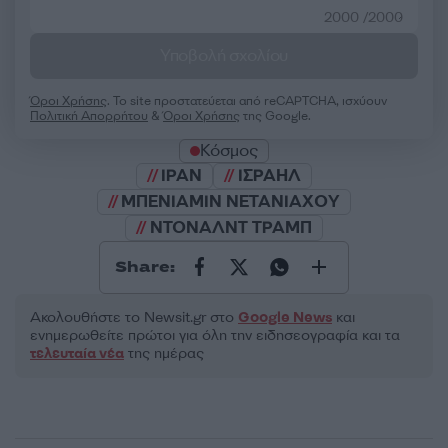
2000 /2000
Υποβολή σχολίου
Όροι Χρήσης
. Το site προστατεύεται από reCAPTCHA, ισχύουν
Πολιτική Απορρήτου
&
Όροι Χρήσης
της Google.
Κόσμος
ΙΡΑΝ
ΙΣΡΑΗΛ
ΜΠΕΝΙΑΜΙΝ ΝΕΤΑΝΙΑΧΟΥ
ΝΤΟΝΑΛΝΤ ΤΡΑΜΠ
Share:
Ακολουθήστε το Νewsit.gr στο
Google News
και
ενημερωθείτε πρώτοι για όλη την ειδησεογραφία και τα
τελευταία νέα
της ημέρας