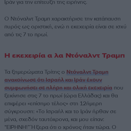
Ιράν για την επίτευξη της ειρήνης.
Ο Ντόναλντ Τραμπ χαρακτήρισε την κατάπαυση
πυρός ως οριστική, ενώ η εκεχειρία είναι σε ισχύ
από τις 7 το πρωί.
Η εκεχειρία α λα Ντόναλντ Τραμπ
Τα ξημερώματα Τρίτης ο
Ντόναλντ Τραμπ
ανακοίνωσε ότι Ισραήλ και Ιράν έχουν
συμφωνήσει σε πλήρη και ολική εκεχειρία
που
ξεκίνησε στις 7 το πρωί (ώρα Ελλάδας) και θα
επιφέρει «επίσημο τέλος» στη 12ήμερη
σύγκρουση: «Το Ισραήλ και το Ιράν ήρθαν σε
μένα, σχεδόν ταυτόχρονα, και μου είπαν:
“ΕΙΡΗΝΗ!” Ήξερα ότι ο χρόνος ήταν τώρα. Ο