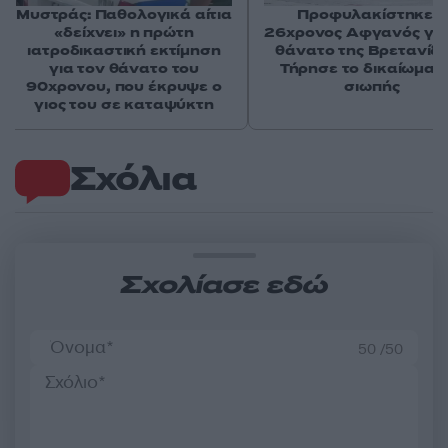
Μυστράς: Παθολογικά αίτια
Προφυλακίστηκε ο
«δείχνει» η πρώτη
26χρονος Αφγανός για
ιατροδικαστική εκτίμηση
θάνατο της Βρετανίδα
για τον θάνατο του
Τήρησε το δικαίωμα τ
90χρονου, που έκρυψε ο
σιωπής
γιος του σε καταψύκτη
Σχόλια
Σχολίασε εδώ
50 /50