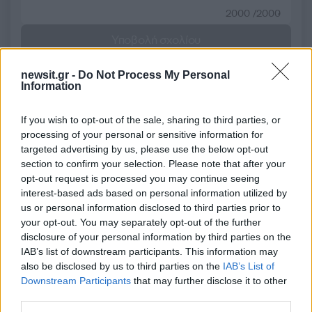
2000 /2000
Υποβολή σχολίου
Όροι Χρήσης
. Το site προστατεύεται από reCAPTCHA, ισχύουν
newsit.gr -
Do Not Process My Personal
Πολιτική Απορρήτου
&
Όροι Χρήσης
της Google.
Information
Κόσμος
If you wish to opt-out of the sale, sharing to third parties, or
ΒΛΑΝΤΙΜΙΡ ΠΟΥΤΙΝ
ΝΤΟΝΑΛΝΤ ΤΡΑΜΠ
processing of your personal or sensitive information for
targeted advertising by us, please use the below opt-out
Share:
section to confirm your selection. Please note that after your
opt-out request is processed you may continue seeing
Ακολουθήστε το Νewsit.gr στο
Google News
και
interest-based ads based on personal information utilized by
ενημερωθείτε πρώτοι για όλη την ειδησεογραφία και τα
us or personal information disclosed to third parties prior to
τελευταία νέα
της ημέρας
your opt-out. You may separately opt-out of the further
disclosure of your personal information by third parties on the
IAB’s list of downstream participants. This information may
also be disclosed by us to third parties on the
IAB’s List of
Downstream Participants
that may further disclose it to other
third parties.
Πιο δημοφιλή