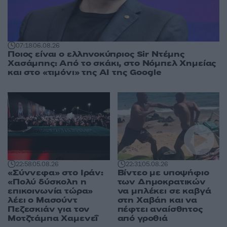
07:18
06.08.26
Ποιος είναι ο ελληνοκύπριος Sir Ντέμης
Χασάμπης: Από το σκάκι, στο Νόμπελ Χημείας
και στο «τιμόνι» της AI της Google
22:58
05.08.26
22:31
05.08.26
«Σύννεφα» στο Ιράν:
Βίντεο με υποψήφιο
«Πολύ δύσκολη η
των Δημοκρατικών
επικοινωνία τώρα»
να μπλέκει σε καβγά
λέει ο Μασούντ
στη Χαβάη και να
Πεζεσκιάν για τον
πέφτει αναίσθητος
Μοτζτάμπα Χαμενεΐ
από γροθιά