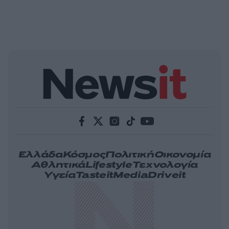
Ελλάδα
Κόσμος
Πολιτική
Οικονομία
Αθλητικά
Lifestyle
Τεχνολογία
Υγεία
Tasteit
Media
Driveit