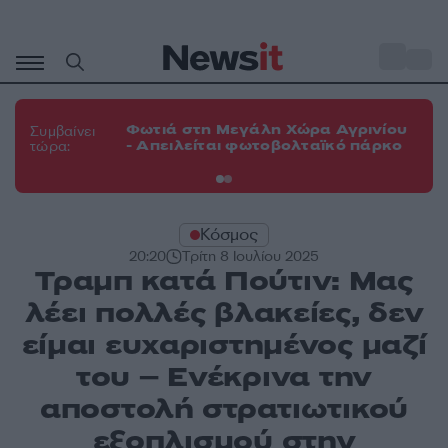
Μετάβαση
σε
o
33
περιεχόμενο
Φω
Φωτιά στη Μεγάλη Χώρα Αγρινίου
Συμβαίνει
πε
- Απειλείται φωτοβολταϊκό πάρκο
τώρα:
εν
Κόσμος
20:20
Τρίτη 8 Ιουλίου 2025
Τραμπ κατά Πούτιν: Μας
λέει πολλές βλακείες, δεν
είμαι ευχαριστημένος μαζί
του – Ενέκρινα την
αποστολή στρατιωτικού
εξοπλισμού στην