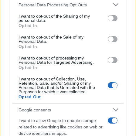
Please note that this website/app uses one or more Google
Personal Data Processing Opt Outs
1
Αυγερινός, Μουτσάτσου και ακόμη 20
services and may gather and store information including but
πρώην στελέχη κατά Καρυστιανού: «Δεν
not limited to your visit or usage behaviour. You may click to
I want to opt-out of the Sharing of my
αποχωρήσαμε για καρέκλες», αιχμές για
personal data.
grant or deny consent to Google and its third-party tags to
«συγκεντρωτικό μοντέλο»
Opted In
use your data for below specified purposes in below Google
2
Στη Βρετανία στελέχη του ελληνικού FBI
consent section.
I want to opt-out of the Sale of my
για να παραλάβουν την 46χρονη για την
Personal Data.
τραγωδία της Μαρφίν - Η διαδικασία που
Opted In
θα ακολουθηθεί
3
I want to opt-out of processing my
Ψάθα: «Δεν υπήρξε τεχνικό πρόβλημα με
Personal Data for Targeted Advertising.
τα δύο ελικόπτερα» κατέθεσαν ο Βρετανός
Opted In
χειριστής και ο Έλληνας διερμηνέας
4
Μητσοτάκης στην υπογραφή συμφωνίας
I want to opt-out of Collection, Use,
Retention, Sale, and/or Sharing of my
για την ηλεκτρική διασύνδεση Ελλάδας –
Personal Data that Is Unrelated with the
Κύπρου: «Ισχυρή ψήφος εμπιστοσύνης» η
Purposes for which it was collected.
είσοδος της Meridiam στην GSI
Opted Out
5
«Βαριά καμπάνα» στον 27χρονο τράπερ
που έτρεχε με 182 χιλιόμετρα την ώρα σε
Google consents
δρόμο με όριο τα 80
I want to allow Google to enable storage
related to advertising like cookies on web or
device identifiers in apps.