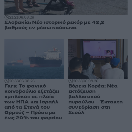
21:21
06.08.26
Σλοβακία: Νέο ιστορικό ρεκόρ με 42,2
βαθμούς εν μέσω καύσωνα
20:38
06.08.26
20:33
06.08.26
Fars: Το ιρανικό
Βόρεια Κορέα: Νέα
κοινοβούλιο εξετάζει
εκτόξευση
«μπλόκο» σε πλοία
βαλλιστικού
των ΗΠΑ και Ισραήλ
πυραύλου – Έκτακτη
από τα Στενά του
συνεδρίαση στη
Ορμούζ – Πρόστιμα
Σεούλ
έως 20% του φορτίου