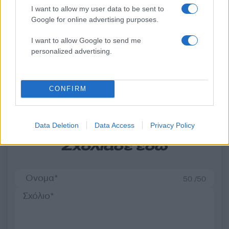
κατηγορείται για
να βοηθά ανθρώπους 
I want to allow my user data to be sent to
συμμετοχή στην τραγωδία
είχαν ανάγκη» - Η πρ
Google for online advertising purposes.
της Μαρφίν - Μεταφέρθηκε
δήλωση της οικογένε
απευθείας από το
της 38χρονης Λίζα π
I want to allow Google to send me
αεροδρόμιο
βρέθηκε νεκρή στη
personalized advertising.
Κυψέλη
Σχόλια
CONFIRM
Data Deletion
Data Access
Privacy Policy
Σχολίασε εδώ
50 /50