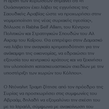
Η άρση των κυρώσεων σημαίνει ότι «η
Ουάσινγκτον έχει λάβει τις εγγυήσεις της
Σαουδικής Αραβίας ώστε να προχωρήσει στην
νομιμοποίηση της νέας συριακής ηγεσίας»,
δήλωσε η Rabha Seif Allam, του Κέντρου
Πολιτικών και Στρατηγικών Σπουδών του Αλ
Αχραμ του Καΐρου. Θα επιτρέψει στην Δαμασκό
«να λάβει την αναγκαία χρηματοδότηση για την
ανάκαμψη της οικονομίας, να εδραιώσει την
εξουσία του κεντρικού κράτους και να ξεκινήσει
την υλοποίηση κατασκευαστικών σχεδίων με την
υποστήριξη των χωρών του Κόλπου».
Ο Ντόναλντ Τραμπ ζήτησε από τον πρόεδρο της
Συρίας να προσχωρήσει στις συμφωνίες του
Αβραάμ, δηλαδή να εξομαλύνει την σχέση του
με το Ισραήλ, σύμφωνα με ανακοίνωση του