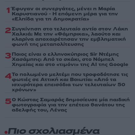
1
Έφυγαν οι συνεργάτες, μένει η Μαρία
Καρυστιανού - Η επόμενη μέρα για την
«Ελπίδα για τη Δημοκρατία»
2
Συγκίνηση στο τελευταίο αντίο στον Λάκη
Χαλκιά: Με την «Φάμπρικα», λαούτο και
κλαρίνα αποχαιρέτησαν την εμβληματική
φωνή της μεταπολίτευσης
3
Ποιος είναι ο ελληνοκύπριος Sir Ντέμης
Χασάμπης: Από το σκάκι, στο Νόμπελ
Χημείας και στο «τιμόνι» της AI της Google
4
Το πολωμένο μελτέμι που τροφοδότησε τις
φωτιές σε Αττική και Βοιωτία: «Από τα
ισχυρότερα επεισόδια των τελευταίων 50
χρόνων»
5
Ο Κώστας Σαμαράς δημοσίευσε μία παιδική
φωτογραφία για την επέτειο θανάτου της
αδελφής του, Λένας
Πιο σχολιασμένα