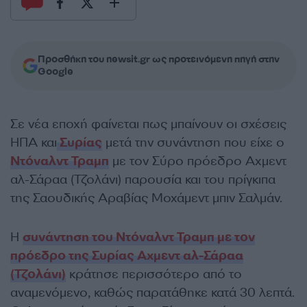
Προσθήκη του newsit.gr ως προτεινόμενη πηγή στην
Google
Σε νέα εποχή φαίνεται πως μπαίνουν οι σχέσεις
ΗΠΑ και
Συρίας
μετά την συνάντηση που είχε ο
Ντόναλντ Τραμπ
με τον Σύρο πρόεδρο Αχμεντ
αλ-Σάραα (Τζολάνι) παρουσία και του πρίγκιπα
της Σαουδικής Αραβίας Μοχάμεντ μπιν Σαλμάν.
Η
συνάντηση του Ντόναλντ Τραμπ με τον
πρόεδρο της Συρίας Αχμεντ αλ-Σάραα
(Τζολάνι)
κράτησε περισσότερο από το
αναμενόμενο, καθώς παρατάθηκε κατά 30 λεπτά.