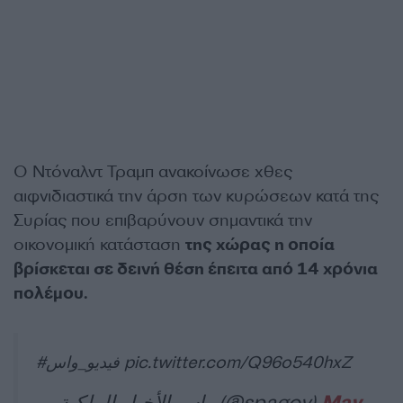
Ο Ντόναλντ Τραμπ ανακοίνωσε χθες
αιφνιδιαστικά την άρση των κυρώσεων κατά της
Συρίας που επιβαρύνουν σημαντικά την
οικονομική κατάσταση
της χώρας η οποία
βρίσκεται σε δεινή θέση έπειτα από 14 χρόνια
πολέμου.
#فيديو_واس
pic.twitter.com/Q96o540hxZ
— واس الأخبار الملكية (@spagov)
May