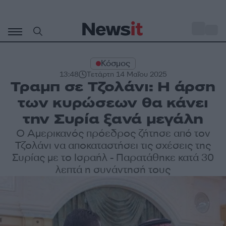
Μετάβαση
σε
o
28
περιεχόμενο
Κόσμος
13:48
Τετάρτη 14 Μαΐου 2025
Τραμπ σε Τζολάνι: Η άρση
των κυρώσεων θα κάνει
την Συρία ξανά μεγάλη
Ο Αμερικανός πρόεδρος ζήτησε από τον
Τζολάνι να αποκαταστήσει τις σχέσεις της
Συρίας με το Ισραήλ - Παρατάθηκε κατά 30
λεπτά η συνάντησή τους