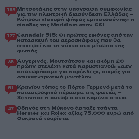
Μητσοτάκης στην υπογραφή συμφωνίας
198
για την ηλεκτρική διασύνδεση Ελλάδας –
Κύπρου: «Ισχυρή ψήφος εμπιστοσύνης» η
είσοδος της Meridiam στην GSI
Canadair 515: Οι πρώτες εικόνες από την
127
κατασκευή του αεροσκάφους που θα
επιχειρεί και τη νύχτα στα μέτωπα της
φωτιάς
Αυγερινός, Μουτσάτσου και ακόμη 20
85
πρώην στελέχη κατά Καρυστιανού: «Δεν
αποχωρήσαμε για καρέκλες», αιχμές για
«συγκεντρωτικό μοντέλο»
Κρανίου τόπος το Πόρτο Γερμενό μετά το
51
καταστροφικό πέρασμα της φωτιάς –
Ξεκίνησε η αυτοψία στα καμένα σπίτια
Οδηγός στη Μύκονο άρπαξε τσάντα
47
Hermès και Rolex αξίας 75.000 ευρώ από
Ουκρανό τουρίστα