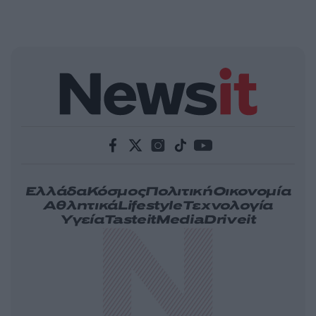
Ελλάδα
Κόσμος
Πολιτική
Οικονομία
Αθλητικά
Lifestyle
Τεχνολογία
Υγεία
Tasteit
Media
Driveit