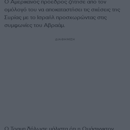
Ο Αμερικανός πρόεδρος ζήτησε από τον
ομόλογό του να αποκαταστήσει τις σχέσεις της
Συρίας με το Ισραήλ προσχωρώντας στις
συμφωνίες του Αβραάμ.
ΔΙΑΦΗΜΙΣΗ
Ο Τραμπ δήλωσε μάλιστα ότι η Ουάσινγκτον