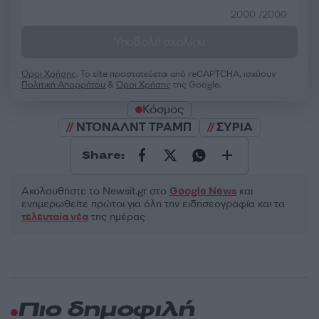
2000 /2000
Υποβολή σχολίου
Όροι Χρήσης
. Το site προστατεύεται από reCAPTCHA, ισχύουν
Πολιτική Απορρήτου
&
Όροι Χρήσης
της Google.
Κόσμος
ΝΤΟΝΑΛΝΤ ΤΡΑΜΠ
ΣΥΡΙΑ
Share:
Ακολουθήστε το Νewsit.gr στο
Google News
και
ενημερωθείτε πρώτοι για όλη την ειδησεογραφία και τα
τελευταία νέα
της ημέρας
Πιο δημοφιλή