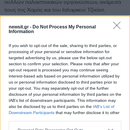
πολλών παλαιστινιακών οργανώσεων, ανάμεσά
τους της Χαμάς και του Ισλαμικού Τζιχάντ.
Την ευθύνη για τα κέντρα κράτησης αυτά
έχουν
newsit.gr -
Do Not Process My Personal
Information
οι κουρδικές δυνάμεις της Συρίας,
αιχμή του
δόρατος των Συριακών Δημοκρατικών
If you wish to opt-out of the sale, sharing to third parties, or
Δυνάμεων.
processing of your personal or sensitive information for
targeted advertising by us, please use the below opt-out
section to confirm your selection. Please note that after your
Ο Ντόναλντ Τραμπ επρόκειτο στην συνέχεια να
opt-out request is processed you may continue seeing
συναντηθεί στο Ριάντ με τους ηγέτες και τους
interest-based ads based on personal information utilized by
εκπροσώπους του Συμβουλίου Συνεργασίας του
us or personal information disclosed to third parties prior to
your opt-out. You may separately opt-out of the further
Κόλπου (Σαουδική Αραβία, Ηνωμένα Αραβικά
disclosure of your personal information by third parties on the
Εμιράτα, Κουβέιτ, Μπαχρέιν, Κατάρ και Ομάν).
IAB’s list of downstream participants. This information may
also be disclosed by us to third parties on the
IAB’s List of
ΔΙΑΦΗΜΙΣΗ
Downstream Participants
that may further disclose it to other
third parties.
Please note that this website/app uses one or more Google