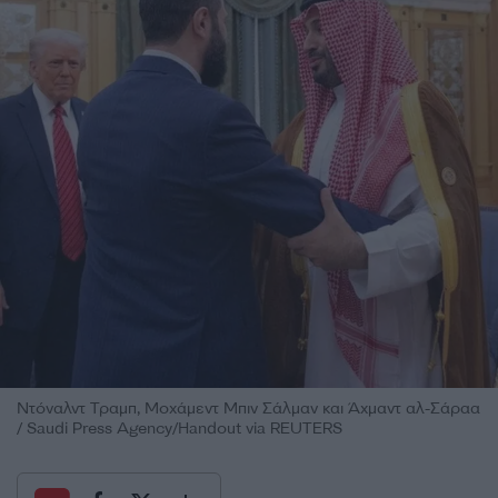
Ντόναλντ Τραμπ, Μοχάμεντ Μπιν Σάλμαν και Άχμαντ αλ-Σάραα
/ Saudi Press Agency/Handout via REUTERS