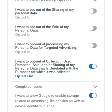
Personal Data Processing Opt Outs
services and may gather and store information including but
not limited to your visit or usage behaviour. You may click to
I want to opt-out of the Sharing of my
personal data.
grant or deny consent to Google and its third-party tags to
Opted In
use your data for below specified purposes in below Google
consent section.
I want to opt-out of the Sale of my
Personal Data.
Opted In
I want to opt-out of processing my
Personal Data for Targeted Advertising.
Opted In
Αν τα χάσατε
I want to opt-out of Collection, Use,
Retention, Sale, and/or Sharing of my
Personal Data that Is Unrelated with the
Purposes for which it was collected.
Opted Out
Google consents
I want to allow Google to enable storage
related to advertising like cookies on web or
device identifiers in apps.
Στη ΓΑΔΑ η 46χρονη που
«Αφιέρωσε τη ζωή της