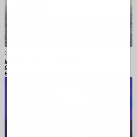
08:26
06.08.26
Ιράν και Ομάν σε συμφωνία για τα Στενά του
Ορμούζ: «Το αν θα ανοίξουν εξαρτάται από τις
ΗΠΑ», λέει η Τεχεράνη