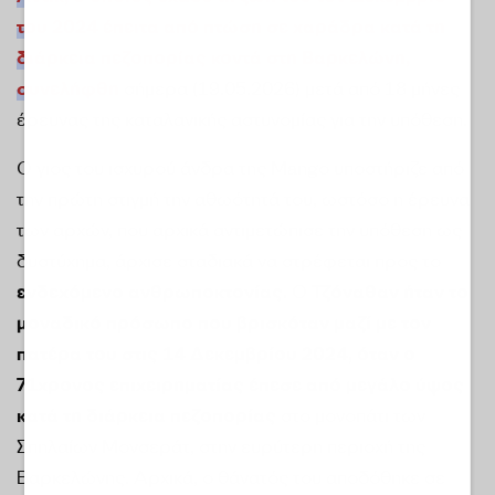
του 2024 έπειτα από πτώση σε χαράδρα κατά τη
διάρκεια πεζοπορίας κοντά στη Βαρκελώνη,
συνελήφθη
σήμερα (19.05.2026) μετά από 18 μήνες
έρευνας της καταλανικής αστυνομίας για την υπόθεση.
Ο γιος του ισχυρού άνδρα της Mango υποστήριζε από
την πρώτη στιγμή την αθωότητά του, ωστόσο η έρευνα
των αρχών, που αρχικά αντιμετώπισε την υπόθεση ως
δυστύχημα, άρχισε σταδιακά να στρέφεται προς το
ενδεχόμενο ανθρωποκτονίας.
Ο
Τζόναθαν ήταν το
μοναδικό πρόσωπο που βρισκόταν μαζί με τον
πατέρα του στις 14 Δεκεμβρίου 2024, όταν ο
71χρονος επιχειρηματίας έπεσε από μεγάλο ύψος
κατά τη διάρκεια πεζοπορίας
στο μονοπάτι των
Σπηλαίων Μονσεράτ, στην ευρύτερη περιοχή της
Βαρκελώνης. Αρχικά, ο θάνατός του αποδόθηκε σε