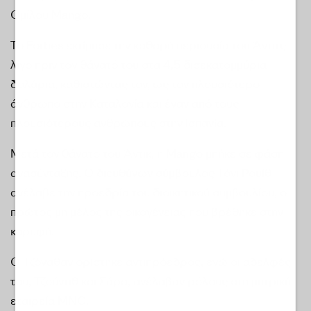
Ομίλου Mango.
Το Forbes εκτίμησε την καθαρή περιουσία του Άντιτς
λίγο πριν τον θάνατό του στα 4,5 δισεκατομμύρια
δολάρια, καθιστώντας τον, ως τον πλουσιότερο
άνθρωπο στην Καταλονία και έναν από τους
πλουσιότερους ανθρώπους στην Ισπανία.
Μετά τον θάνατο του Άντικ, η Mango μπήκε σε φάση
ανασύνταξης. Ο διευθύνων σύμβουλος Τόνι Ρουίθ
ανέλαβε την προεδρία του διοικητικού συμβουλίου, ο
πρώτος μη μέλος της οικογένειας που βρέθηκε στην
κορυφή.
Ο Τζόναθαν ορίστηκε αντιπρόεδρος, ενώ οι αδελφές
του, Τζούντιθ και Σάρα, ανέλαβαν ρόλους στη μητρική
εταιρεία MNG.