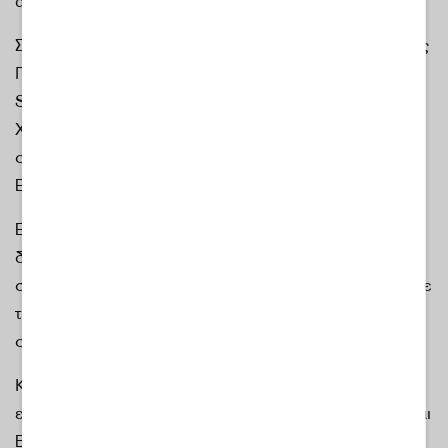
ανέλαβαν ρόλους στη μητρική εταιρεία MNG.
Σπούδασε Οπτικοακουστική Επικοινωνία στις Ηνωμένες
Πολιτείες και στη συνέχεια φοίτησε στο IESE Business
School, όπου ειδικεύτηκε στη Λογιστική και τα
Χρηματοοικονομικά για στελέχη διοίκησης, ενώ
ολοκλήρωσε και Executive MBA στη Διοίκηση
Επιχειρήσεων.
Εντάχθηκε στη Mango το 2005, συμμετέχοντας στη
δημιουργική διαδικασία, στον σχεδιασμό συλλογών και
στη διαχείριση ομάδων. Δύο χρόνια αργότερα ανέλαβε
τη διοίκηση της
Mango Man,
της ανδρικής σειράς του
ομίλου, με στόχο τη διεθνή ανάπτυξή της.
Κατά τη διάρκεια της πορείας του στην εταιρεία, είχε
επίσης υπό την ευθύνη του τους τομείς Επικοινωνίας και
Brand, αλλά και το τμήμα Εσωτερικού Σχεδιασμού του