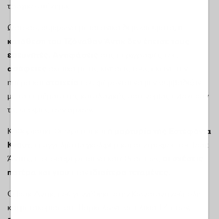
τραγικό ατύχημα.
Ωστόσο, σύμφωνα με ισπανικά δημοσιεύματα,
η
κατάθεση του Τζόναθαν Άντικ δεν έπεισε τους
ερευνητές.
Αντιφάσεις
στις περιγραφές του,
ασάφειες
σχετικά με τις κινήσεις τους εκείνη την
ημέρα και
στοιχεία
που φέρονται να μην συμβάδιζαν
με τα ευρήματα της καταλανικής αστυνομίας ενίσχυσαν
τις υποψίες των αρχών.
Καθοριστική θεωρείται και
η μαρτυρία της Εστεφάνια
Κνουτ
, επαγγελματία γκολφέρ και συντρόφου του Ίσακ
Άντιτς, η οποία φέρεται να κατέθεσε πως
οι σχέσεις
πατέρα και γιου
ήταν
ιδιαίτερα τεταμένες.
Ο Ίσακ Άντικ, που γεννήθηκε στην Κωνσταντινούπολη
και μετακόμισε στη Βαρκελώνη σε ηλικία 14 ετών,