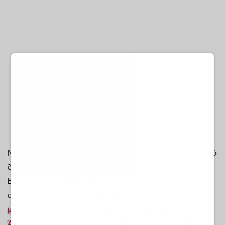
Μια υπόθεση που αρχικά είχε παρουσιαστεί ως τραγικό
δυστύχημα μετά από πτώση από γκρεμό κοντά στη
Βαρκελώνη της
Ισπανίας
παίρνει πλέον διαστάσεις
αστυνομικού θρίλερ.
Ο 45χρονος Τζόναθαν Άντικ, ο
μεγαλύτερος γιος του ιδρυτή της Mango, Ίσακ
Άντικ, ο οποίος έχασε τη ζωή του τον Δεκέμβριο