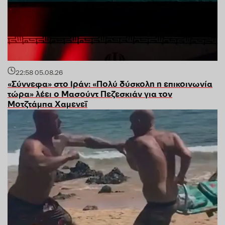
22:58
05.08.26
«Σύννεφα» στο Ιράν: «Πολύ δύσκολη η επικοινωνία
τώρα» λέει ο Μασούντ Πεζεσκιάν για τον
Μοτζτάμπα Χαμενεΐ