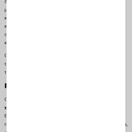
δημιούργησε μία από τις μεγαλύτερες αυτοκρατορίες
μόδας στον κόσμο. Η Mango εξελίχθηκε σε παγκόσμιο
κολοσσό του prêt-à-porter με περισσότερα από 2.800
καταστήματα διεθνώς, ενώ ο θάνατός του προκάλεσε
σοκ στον επιχειρηματικό κόσμο και στην ισπανική
κοινωνία.
Ο Τζόναθαν και οι δύο αδελφές του, αποτελούν πλέον
τους βασικούς ιδιοκτήτες της Mango μετά τον θάνατο
του πατέρα τους.
Ποιος είναι ο Τζόναθαν Άντικ
Ο Τζόναθαν Άντικ κατέχει τη θέση του
αντιπροέδρου
του Διοικητικού Συμβουλίου της Mango
και
θεωρείται ένα από τα βασικά πρόσωπα της επόμενης
ημέρας του ομίλου. Οι αδελφές του, Τζούντιθ και Σάρα,