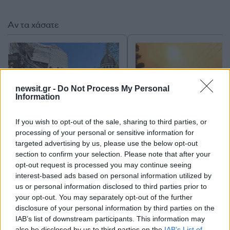
Αν τα χάσατε
newsit.gr -
Do Not Process My Personal
Information
If you wish to opt-out of the sale, sharing to third parties, or
processing of your personal or sensitive information for
Συγκλονιστικές εικόνες
Κίνδυνος για ακραί
targeted advertising by us, please use the below opt-out
από το σεισμό των 7,4
εξέλιξη πυρκαγιάς σε
ρίχτερ στην Κολομβία - Σε
περιοχές την Τρίτη 
section to confirm your selection. Please note that after your
κατάσταση έκτακτης
Δυναμώνει το μελτέμι
opt-out request is processed you may continue seeing
ανάγκης η χώρα που μετρά
Πέμπτη
interest-based ads based on personal information utilized by
περισσότερους από 110
us or personal information disclosed to third parties prior to
νεκρούς
your opt-out. You may separately opt-out of the further
disclosure of your personal information by third parties on the
IAB’s list of downstream participants. This information may
Σχόλια
also be disclosed by us to third parties on the
IAB’s List of