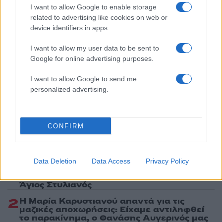
I want to allow Google to enable storage
ΠΟΛΕΜΟΣ ΣΤΗΝ ΟΥΚΡΑΝΙΑ
ΡΩΣΙΑ
related to advertising like cookies on web or
device identifiers in apps.
Share:
I want to allow my user data to be sent to
Ακολουθήστε το Νewsit.gr στο
Google News
και
Google for online advertising purposes.
ενημερωθείτε πρώτοι για όλη την ειδησεογραφία και τα
τελευταία νέα
της ημέρας
I want to allow Google to send me
personalized advertising.
CONFIRM
Πιο δημοφιλή
1
Βελτιωμένη η εικόνα της φωτιάς στον
Data Deletion
Data Access
Privacy Policy
Κουβαρά: Παραδόθηκαν στις φλόγες
κτηνοτροφικές μονάδες – Εκκενώθηκε ο
Άγιος Στυλιανός
2
Η Μαρία Καρυστιανού απαντά για τις
μαζικές αποχωρήσεις: Είχαμε αντιληφθεί
το παρακίνημα, ο Θανάσης Αυγερινός μας