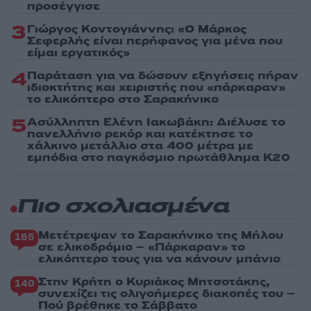
προσέγγισε
3
Γιώργος Κοντογιάννης: «Ο Μάρκος
Σεφερλής είναι περήφανος για μένα που
είμαι εργατικός»
4
Παράταση για να δώσουν εξηγήσεις πήραν
ιδιοκτήτης και χειριστής που «πάρκαραν»
το ελικόπτερο στο Σαρακήνικο
5
Ασύλληπτη Ελένη Ιακωβάκη: Διέλυσε το
πανελλήνιο ρεκόρ και κατέκτησε το
χάλκινο μετάλλιο στα 400 μέτρα με
εμπόδια στο παγκόσμιο πρωτάθλημα Κ20
Πιο σχολιασμένα
Μετέτρεψαν το Σαρακήνικο της Μήλου
165
σε ελικοδρόμιο – «Πάρκαραν» το
ελικόπτερο τους για να κάνουν μπάνιο
Στην Κρήτη ο Κυριάκος Μητσοτάκης,
140
συνεχίζει τις ολιγοήμερες διακοπές του –
Πού βρέθηκε το Σάββατο