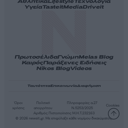
Αθλητικά
Lifestyle
Τεχνολογία
Υγεία
Tasteit
Media
Driveit
Πρωτοσέλιδα
Γνώμη
Melas Blog
Καιρός
Παράξενες Ειδήσεις
Nikos Blog
Videos
Ταυτότητα
Επικοινωνία
Διαφήμιση
Όροι
Πολιτική
Πληροφορίες α.27
Cookies
χρήσης
απορρήτου
Ν.5253/2025
Αριθμός Πιστοποίησης Μ.Η.Τ.232163
© 2026 newsit.gr. Με επιφύλαξη κάθε νομίμου δικαιώματος.