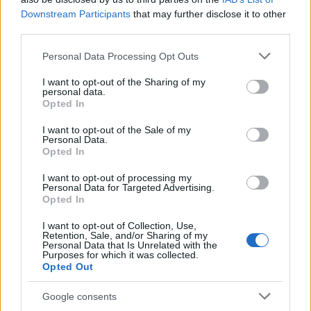
Downstream Participants
that may further disclose it to other
third parties.
Please note that this website/app uses one or more Google
Personal Data Processing Opt Outs
services and may gather and store information including but
Σχολίασε εδώ
not limited to your visit or usage behaviour. You may click to
I want to opt-out of the Sharing of my
personal data.
grant or deny consent to Google and its third-party tags to
Opted In
use your data for below specified purposes in below Google
50 /50
consent section.
I want to opt-out of the Sale of my
Personal Data.
Opted In
I want to opt-out of processing my
Personal Data for Targeted Advertising.
2000 /2000
Opted In
Υποβολή σχολίου
I want to opt-out of Collection, Use,
Retention, Sale, and/or Sharing of my
Personal Data that Is Unrelated with the
Purposes for which it was collected.
Όροι Χρήσης
. Το site προστατεύεται από reCAPTCHA, ισχύουν
Opted Out
Πολιτική Απορρήτου
&
Όροι Χρήσης
της Google.
Κόσμος
Google consents
ΒΟΛΟΝΤΙΜΙΡ ΖΕΛΕΝΣΚΙ
ΟΥΚΡΑΝΙΑ