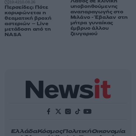
Λάθος σε κλινική
19:42
10.08.26
υποβοηθούμενης
Περσείδες: Πότε
αναπαραγωγής στο
κορυφώνεται η
Μιλάνο - Έβαλαν στη
θεαματική βροχή
μήτρα γυναίκας
αστεριών – Live
έμβρυο άλλου
μετάδοση από τη
ζευγαριού
NASA
Ελλάδα
Κόσμος
Πολιτική
Οικονομία