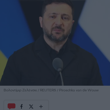
Βολοντίμιρ Ζελένσκι / REUTERS / Piroschka van de Wouw