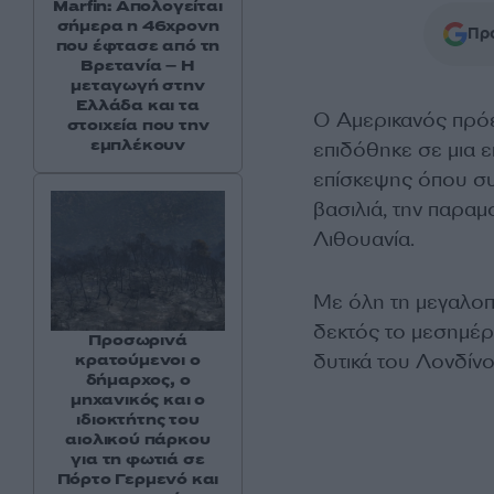
Marfin: Απολογείται
σήμερα η 46χρονη
Προ
που έφτασε από τη
Βρετανία – Η
μεταγωγή στην
Ελλάδα και τα
Ο Αμερικανός πρ
στοιχεία που την
εμπλέκουν
επιδόθηκε σε μια ε
επίσκεψης όπου συ
βασιλιά, την παρα
Λιθουανία.
Με όλη τη μεγαλοπρ
δεκτός το μεσημέρ
Προσωρινά
δυτικά του Λονδίνου
κρατούμενοι ο
δήμαρχος, ο
μηχανικός και ο
ιδιοκτήτης του
αιολικού πάρκου
για τη φωτιά σε
Πόρτο Γερμενό και