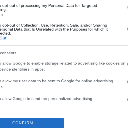
to opt-out of processing my Personal Data for Targeted
ing.
In
o opt-out of Collection, Use, Retention, Sale, and/or Sharing
ersonal Data that Is Unrelated with the Purposes for which it
lected.
Out
consents
o allow Google to enable storage related to advertising like cookies on
evice identifiers in apps.
o allow my user data to be sent to Google for online advertising
s.
to allow Google to send me personalized advertising.
και η Τζιλ Μπάιντεν είχαν παραστεί στην κηδεία της
τ Β΄, η οποία πέθανε στις 8 του περασμένου Σεπτεμ
CONFIRM
ιγότερο από δύο ώρες στο Γουίνδσορ, ο Αμερικανός