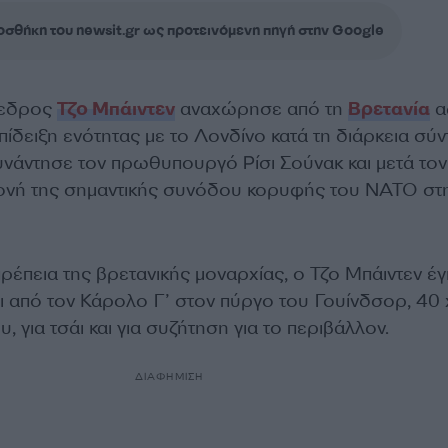
σθήκη του newsit.gr ως προτεινόμενη πηγή στην Google
όεδρος
Τζο Μπάιντεν
αναχώρησε από τη
Βρετανία
α
πίδειξη ενότητας με το Λονδίνο κατά τη διάρκεια σύ
νάντησε τον πρωθυπουργό Ρίσι Σούνακ και μετά τον
μονή της σημαντικής συνόδου κορυφής του ΝΑΤΟ στ
έπεια της βρετανικής μοναρχίας, ο Τζο Μπάιντεν έγ
ι από τον Κάρολο Γ’ στον πύργο του Γουίνδσορ, 40 
, για τσάι και για συζήτηση για το περιβάλλον.
ΔΙΑΦΗΜΙΣΗ