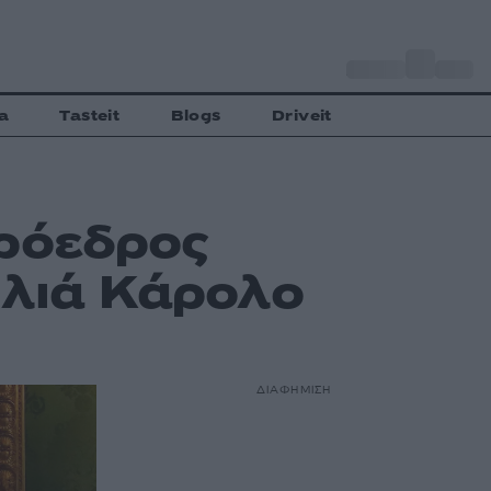
o
Αθήνα
27
C
a
Tasteit
Blogs
Driveit
πρόεδρος
ιλιά Κάρολο
ΔΙΑΦΗΜΙΣΗ