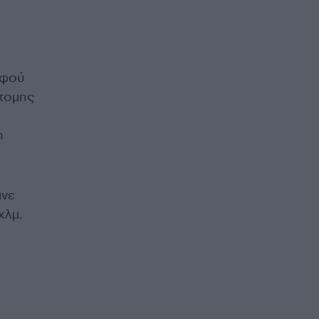
φού
ντομης
η
ινε
χλμ.