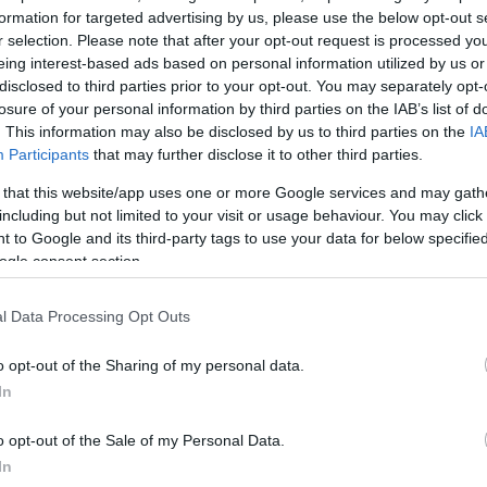
του Λευκού Οίκου Τζέικ Σάλιβαν.
formation for targeted advertising by us, please use the below opt-out s
r selection. Please note that after your opt-out request is processed y
eing interest-based ads based on personal information utilized by us or
τηση μεταξύ του Τζο Μπάιντεν και του βασιλιά μετά 
disclosed to third parties prior to your opt-out. You may separately opt-
 Γ’.
losure of your personal information by third parties on the IAB’s list of
. This information may also be disclosed by us to third parties on the
IA
Participants
that may further disclose it to other third parties.
ΔΙΑΦΗΜΙΣΗ
 that this website/app uses one or more Google services and may gath
including but not limited to your visit or usage behaviour. You may click 
 to Google and its third-party tags to use your data for below specifi
ogle consent section.
l Data Processing Opt Outs
o opt-out of the Sharing of my personal data.
In
o opt-out of the Sale of my Personal Data.
In