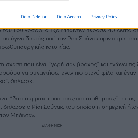
ε από τη Βρετανία για το Βίλνιους και τη σύνοδο
Ο.
Data Deletion
Data Access
Privacy Policy
ο του Γουίνδσορ, ο Τζο Μπάιντεν πέρασε 40 λεπτά σ
όπου έγινε δεκτός από τον Ρίσι Σούνακ πριν πάρει τσά
πρωθυπουργικής κατοικίας.
η σχέση που είναι “γερή σαν βράχος” και ενώνει τις
ορούσα να συναντήσω έναν πιο στενό φίλο και έναν
χο”, δήλωσε.
είναι “δύο σύμμαχοι από τους πιο σταθερούς” στους
 δήλωσε ο Ρίσι Σούνακ, του οποίου η σημερινή ήτα
τον Μπάιντεν.
ΔΙΑΦΗΜΙΣΗ