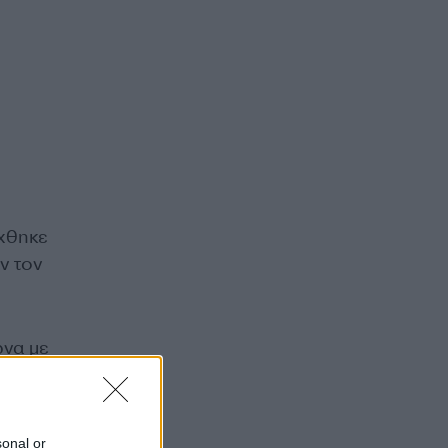
έχθηκε
ν τον
ωνα με
νος
εγάλο
sonal or