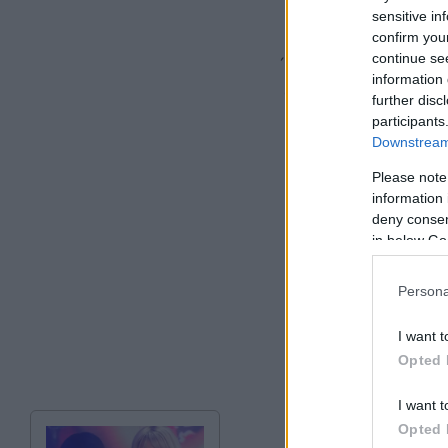
εθνικής ασφαλείας 
sensitive in
confirm you
continue se
Ήταν η πρώτη συνάν
information 
στέψη του Κάρολου
further disc
participants
Downstream 
Please note
information 
deny consent
in below Go
Persona
I want t
Opted 
I want t
Opted 