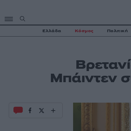
Μετάβαση
σε
περιεχόμενο
Ελλάδα
Κόσμος
Πολιτική
Βρετανί
Μπάιντεν σ