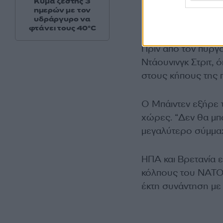
Κύμα ζέστης 3
πρόεδρος αναχώρησ
ημερών με τον
κορυφής του ΝΑΤ
υδράργυρο να
φτάνει τους 40°C
Πριν από τον πύργ
Ντάουνινγκ Στριτ, 
στους κήπους της 
Ο Μπάιντεν εξήρε τ
χώρες. “Δεν θα μπ
μεγαλύτερο σύμμα
ΗΠΑ και Βρετανία 
κόλπους του ΝΑΤΟ,
έκτη συνάντηση με 