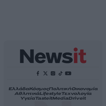
Ελλάδα
Κόσμος
Πολιτική
Οικονομία
Αθλητικά
Lifestyle
Τεχνολογία
Υγεία
Tasteit
Media
Driveit