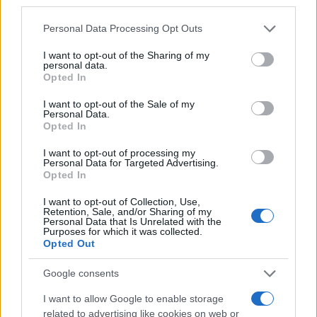
third parties.
Please note that this website/app uses one or more Google
Personal Data Processing Opt Outs
services and may gather and store information including but
not limited to your visit or usage behaviour. You may click to
I want to opt-out of the Sharing of my
personal data.
grant or deny consent to Google and its third-party tags to
Opted In
use your data for below specified purposes in below Google
consent section.
I want to opt-out of the Sale of my
Personal Data.
Opted In
13:04
07.05.23
Σε πελάγη ευτυχίας ο βασιλιάς Κάρολος με την
βασίλισσα Καμίλα - Οι αναρτήσεις του
I want to opt-out of processing my
Personal Data for Targeted Advertising.
παλατιού για την ιστορική ημέρα της στέψης
Opted In
I want to opt-out of Collection, Use,
Retention, Sale, and/or Sharing of my
Personal Data that Is Unrelated with the
Purposes for which it was collected.
Opted Out
Google consents
I want to allow Google to enable storage
related to advertising like cookies on web or