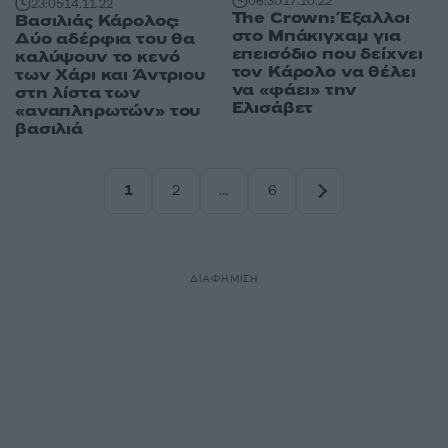
06:30
17.10.22
23:05
14.11.22
The Crown: Έξαλλοι
Βασιλιάς Κάρολος:
στο Μπάκιγχαμ για
Δύο αδέρφια του θα
επεισόδιο που δείχνει
καλύψουν το κενό
τον Κάρολο να θέλει
των Χάρι και Άντριου
να «φάει» την
στη λίστα των
Ελισάβετ
«αναπληρωτών» του
βασιλιά
1
2
…
6
Σελίδα
Σελίδα
Σελίδα
ΔΙΑΦΗΜΙΣΗ