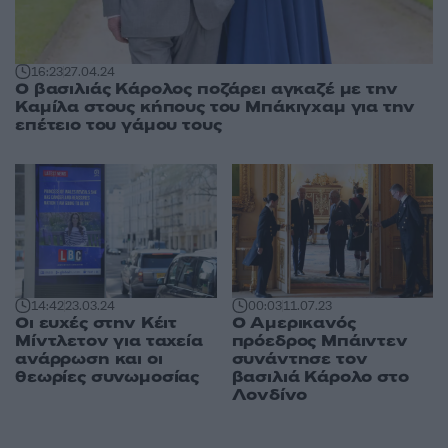
16:23
27.04.24
Ο βασιλιάς Κάρολος ποζάρει αγκαζέ με την
Καμίλα στους κήπους του Μπάκιγχαμ για την
επέτειο του γάμου τους
14:42
23.03.24
00:03
11.07.23
Οι ευχές στην Κέιτ
Ο Αμερικανός
Μίντλετον για ταχεία
πρόεδρος Μπάιντεν
ανάρρωση και οι
συνάντησε τον
θεωρίες συνωμοσίας
βασιλιά Κάρολο στο
Λονδίνο