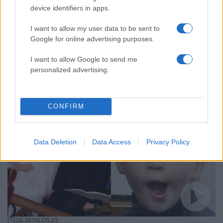
device identifiers in apps.
I want to allow my user data to be sent to
20:46
06.05.23
Google for online advertising purposes.
Νέο «show» του πρίγκιπα Λούις στο μπαλκόνι
του Μπάκιγχαμ μετά τη στέψη του βασιλιά
I want to allow Google to send me
Καρόλου
personalized advertising.
CONFIRM
Data Deletion
Data Access
Privacy Policy
16:36
06.05.23