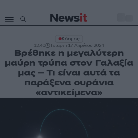
Μετάβαση
σε
o
29
περιεχόμενο
Κόσμος
12:40
Τετάρτη 17 Απριλίου 2024
Βρέθηκε η μεγαλύτερη
μαύρη τρύπα στον Γαλαξία
μας – Τι είναι αυτά τα
παράξενα ουράνια
«αντικείμενα»