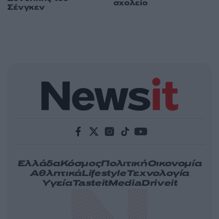
σχολείο
Σένγκεν
Ελλάδα
Κόσμος
Πολιτική
Οικονομία
Αθλητικά
Lifestyle
Τεχνολογία
Υγεία
Tasteit
Media
Driveit