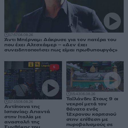
17:57
08.08.26
Άντι Μπέρναμ: Δάκρυσε για τον πατέρα του
που έχει Αλτσχάιμερ – «Δεν έχει
συνειδητοποιήσει πως είμαι πρωθυπουργός»
5
15:43
08.08.26
Ταϊλάνδη: Στους 9 οι
17:15
08.08.26
νεκροί μετά τον
Αντίποινα της
θάνατο ενός
Ισπανίας: Απαντά
12χρονου κοριτσιού
στην Ιταλία με
στην επίθεση με
αναστολή της
πυροβολισμούς σε
Συνθήκης του