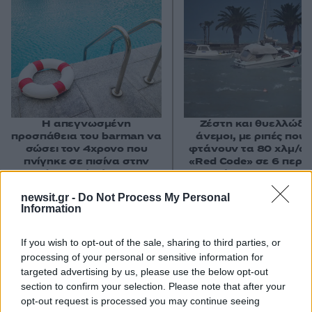
Η απεγνωσμένη
Ζέστη και θυελλώδε
προσπάθεια του barman να
άνεμοι, με ριπές που 
σώσει τον 4χρονο που
φτάνουν τα 80 χλμ/ώρ
πνίγηκε σε πισίνα στην
«Red Code» σε 6 περιο
Πάρο - Πώς έγινε η
για κίνδυνο πυρκαγι
τραγωδία
newsit.gr -
Do Not Process My Personal
Information
Σχόλια
If you wish to opt-out of the sale, sharing to third parties, or
processing of your personal or sensitive information for
targeted advertising by us, please use the below opt-out
section to confirm your selection. Please note that after your
opt-out request is processed you may continue seeing