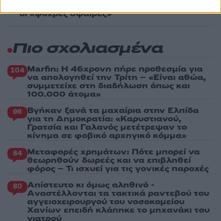
UFO από το Πεντάγωνο - Το «τρίγωνο» και
οι «ψυχρές σφαίρες»
Πιο σχολιασμένα
Marfin: Η 46χρονη πήρε προθεσμία για
104
να απολογηθεί την Τρίτη – «Είναι αθώα,
συμμετείχε στη διαδήλωση όπως και
100.000 άτομα»
Βγήκαν ξανά τα μαχαίρια στην Ελπίδα
96
για τη Δημοκρατία: «Καρυστιανού,
Γρατσία και Γαλανός μετέτρεψαν το
κίνημα σε φοβικό αρχηγικό κόμμα»
Μεταφορές χρημάτων: Πότε μπορεί να
84
θεωρηθούν δωρεές και να επιβληθεί
φόρος – Τι ισχυεί για τις γονικές παροχές
Απίστευτο κι όμως αληθινό -
80
Aναστέλλονται τα τακτικά ραντεβού του
αγγειοχειρουργού του νοσοκομείου
Χανίων επειδή κλάπηκε το μηχανάκι του
γιατρού