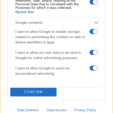
ενημερωθείτε πρώτοι για όλη την ειδησεογραφία και τα
Retention, Sale, and/or Sharing of my
Personal Data that Is Unrelated with the
τελευταία νέα
της ημέρας
Purposes for which it was collected.
Opted Out
Google consents
I want to allow Google to enable storage
Πιο δημοφιλή
related to advertising like cookies on web or
device identifiers in apps.
1
Η Άννα Βίσση ξετρελάθηκε με μπάντα που
έπαιζε Τσιτσάνη στο Φισκάρδο και τους
I want to allow my user data to be sent to
πρότεινε συνεργασία
Google for online advertising purposes.
2
Κωνσταντίνος Αργυρός και Αλεξάνδρα
I want to allow Google to send me
Νίκα κάνουν διακοπές με πολυτελές γιοτ
με τα δύο παιδιά τους
personalized advertising.
3
Μαριζέτα Αντωνοπούλου στο newsit.gr: Οι
“σωτήρες” ανήκουν στο χρονοντούλαπο
της ιστορίας
CONFIRM
4
Θρήνος για τον Λιονέλ Μέσι – Πέθανε ο
πατέρας του, Χόρχε
Data Deletion
Data Access
Privacy Policy
5
Το 5ο πακέτο βίντεο και φωτογραφιών με