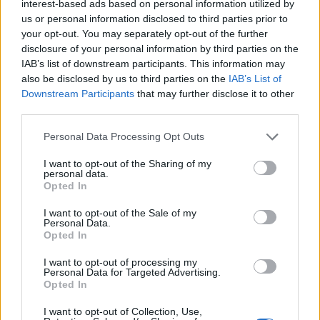
Σχολίασε εδώ
interest-based ads based on personal information utilized by
us or personal information disclosed to third parties prior to
your opt-out. You may separately opt-out of the further
50 /50
disclosure of your personal information by third parties on the
IAB’s list of downstream participants. This information may
also be disclosed by us to third parties on the
IAB’s List of
Downstream Participants
that may further disclose it to other
third parties.
2000 /2000
Please note that this website/app uses one or more Google
Personal Data Processing Opt Outs
services and may gather and store information including but
Υποβολή σχολίου
not limited to your visit or usage behaviour. You may click to
I want to opt-out of the Sharing of my
personal data.
grant or deny consent to Google and its third-party tags to
Opted In
Όροι Χρήσης
. Το site προστατεύεται από reCAPTCHA, ισχύουν
use your data for below specified purposes in below Google
Πολιτική Απορρήτου
&
Όροι Χρήσης
της Google.
consent section.
I want to opt-out of the Sale of my
Personal Data.
Κόσμος
Opted In
ΓΑΛΑΞΙΑΣ
ΜΑΥΡΗ ΤΡΥΠΑ
I want to opt-out of processing my
Share:
Personal Data for Targeted Advertising.
Opted In
Ακολουθήστε το Νewsit.gr στο
Google News
και
I want to opt-out of Collection, Use,