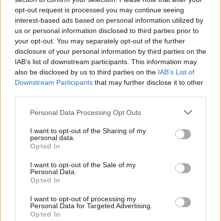
Αν τα χάσατε
opt-out request is processed you may continue seeing
interest-based ads based on personal information utilized by
us or personal information disclosed to third parties prior to
your opt-out. You may separately opt-out of the further
disclosure of your personal information by third parties on the
IAB’s list of downstream participants. This information may
also be disclosed by us to third parties on the
IAB’s List of
Downstream Participants
that may further disclose it to other
third parties.
Please note that this website/app uses one or more Google
Personal Data Processing Opt Outs
Μήλος: Οι «γκρίζες ζώνες»
«Εκρηκτικό κοκτέιλ
services and may gather and store information including but
του νόμου για την
σήμερα με ανέμους έω
προσγείωση του
μποφόρ και θερμοκρα
not limited to your visit or usage behaviour. You may click to
I want to opt-out of the Sharing of my
personal data.
ελικοπτέρου στο
στους 39°C - Την Πέμ
grant or deny consent to Google and its third-party tags to
Opted In
Σαρακήνικο
υποχωρεί ο υδράργυ
use your data for below specified purposes in below Google
consent section.
I want to opt-out of the Sale of my
Personal Data.
Σχόλια
Opted In
I want to opt-out of processing my
Personal Data for Targeted Advertising.
Opted In