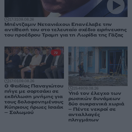
17:31
09.08.26
Μπέντζαμιν Νετανιάχου: Επανέλαβε την
αντίθεσή του στο τελευταίο σχέδιο ειρήνευσης
του προέδρου Τραμπ για τη Λωρίδα της Γάζας
72
17:01
09.08.26
Ο Φειδίας Παναγιώτου
15:49
09.08.26
πήγε με σορτσάκι σε
Υπό τον έλεγχο των
εκδήλωση μνήμης για
ρωσικών δυνάμεων
τους δολοφονημένους
δύο ουκρανικά χωριά
Κύπριους ήρωες Ισαάκ
– Πέντε νεκροί σε
– Σολωμού
ανταλλαγές
πληγμάτων