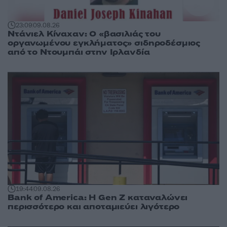
23:09
09.08.26
Ντάνιελ Κίναχαν: Ο «βασιλιάς του
οργανωμένου εγκλήματος» σιδηροδέσμιος
από το Ντουμπάι στην Ιρλανδία
19:44
09.08.26
Bank of America: Η Gen Z καταναλώνει
περισσότερο και αποταμιεύει λιγότερο