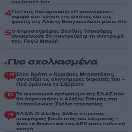
του beach bar
4
Γιάννης Παπαμιχαήλ: «Η απαγόρευση
αφορά στη χρήση της εικόνας και της
φωνής της Αλίκης Βουγιουκλάκη μέσω AI»
5
Ο δημοσιογράφος Βασίλης Τσεκούρας
ανακοίνωσε ότι παντρεύεται τη σύντροφό
του, Γωγώ Μπαλή
Πιο σχολιασμένα
Στην Κρήτη ο Κυριάκος Μητσοτάκης,
115
συνεχίζει τις ολιγοήμερες διακοπές του –
Πού βρέθηκε το Σάββατο
Το οικονομικό πρόγραμμα της ΕΛΑΣ που
90
θα παρουσιάσει ο Αλέξης Τσίπρας στη
Θεσσαλονίκη: Σχέδιο τετραετίας
ΕΛΑΣ: Ο Αλέξης Δέδες ο πρώτος
79
υποψήφιος βουλευτής του κόμματος –
Από τα διοικητικά της ΑΕΚ στην πολιτική
σκηνή