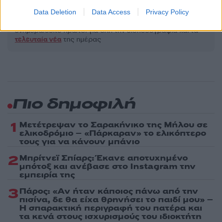
Data Deletion
Data Access
Privacy Policy
Ακολουθήστε το Νewsit.gr στο
Google News
και
ενημερωθείτε πρώτοι για όλη την ειδησεογραφία και τα
τελευταία νέα
της ημέρας
Πιο δημοφιλή
1
Μετέτρεψαν το Σαρακήνικο της Μήλου σε
ελικοδρόμιο – «Πάρκαραν» το ελικόπτερο
τους για να κάνουν μπάνιο
2
Μπρίτνεϊ Σπίαρς: Έκανε αποτυχημένο
μπότοξ και ανέβασε στο Instagram την
εμπειρία της
3
Πάρος: «Αν ήταν κάποιος πάνω από την
πισίνα, δε θα είχα θρηνήσει το παιδί μου» –
Η σπαρακτική περιγραφή του πατέρα και
τα κενά στους ισχυρισμούς του ιδιοκτήτη