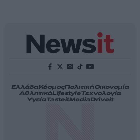
Ελλάδα
Κόσμος
Πολιτική
Οικονομία
Αθλητικά
Lifestyle
Τεχνολογία
Υγεία
Tasteit
Media
Driveit