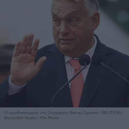
Ο πρωθυπουργός της Ουγγαρίας Βίκτορ Όρμπαν / REUTERS /
Bernadett Szabo / File Photo