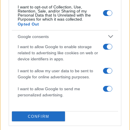
I want to opt-out of Collection, Use,
Σχολίασε εδώ
Retention, Sale, and/or Sharing of my
Personal Data that Is Unrelated with the
Purposes for which it was collected.
Opted Out
50 /50
Google consents
I want to allow Google to enable storage
related to advertising like cookies on web or
device identifiers in apps.
2000 /2000
I want to allow my user data to be sent to
Υποβολή σχολίου
Google for online advertising purposes.
Όροι Χρήσης
. Το site προστατεύεται από reCAPTCHA, ισχύουν
I want to allow Google to send me
Πολιτική Απορρήτου
&
Όροι Χρήσης
της Google.
personalized advertising.
Κόσμος
ΒΙΚΤΟΡ ΟΡΜΠΑΝ
ΟΥΓΓΑΡΙΑ
ΣΥΝΟΔΟΣ ΚΟΡΥΦΗΣ
CONFIRM
Share: