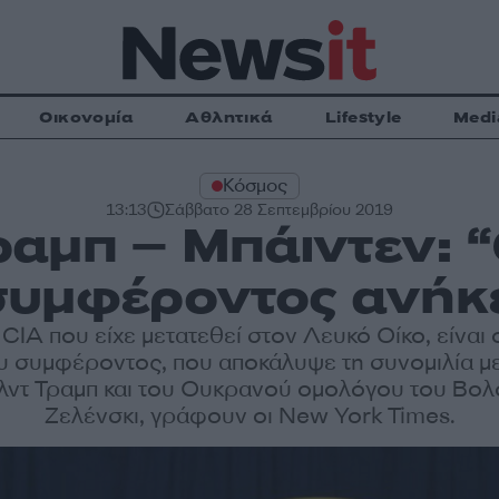
Οικονομία
Αθλητικά
Lifestyle
Medi
Κόσμος
13:13
Σάββατο 28 Σεπτεμβρίου 2019
αμπ – Μπάιντεν: 
υμφέροντος ανήκε
CIA που είχε μετατεθεί στον Λευκό Οίκο, είναι
 συμφέροντος, που αποκάλυψε τη συνομιλία μ
ντ Τραμπ και του Ουκρανού ομολόγου του Βολο
Ζελένσκι, γράφουν οι New York Times.