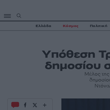
Μετάβαση
σε
περιεχόμενο
Ελλάδα
Κόσμος
Πολιτική
Yπόθεση Τρ
δημοσίου σ
Μέλος της 
δημοσίου
Ντόναλ