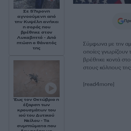
Σε 57χρονη
αγνοούμενη από
Προ
την Κυψέλη ανήκει
η σορός που
βρέθηκε στον
Λυκαβηττό - Από
πτώση ο θάνατός
Σύμφωνα με την αμε
της
οποίες γνωρίζουν τ
βρέθηκε κοντά στ
στους κόλπους της
[read4more]
Έως τον Οκτώβριο η
έξαρση των
κρουσμάτων του
ιού του Δυτικού
Νείλου - Τα
συμπτώματα που