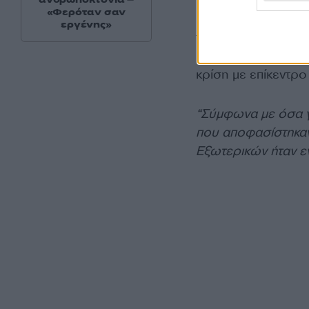
“εντελώς κατάλληλ
«Φερόταν σαν
υπουργός Εξωτερ
εργένης»
τη δημοσιοποίηση 
Ντόναλντ Τραμπ
κ
κρίση με επίκεντρ
“Σύμφωνα με όσα γ
που αποφασίστηκαν
Εξωτερικών ήταν ε