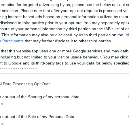
formation for targeted advertising by us, please use the below opt-out s
r selection. Please note that after your opt-out request is processed y
, ένας από τους δικηγόρους του μάρτυρα, αρνήθηκε
eing interest-based ads based on personal information utilized by us or
πληροφορίες.
disclosed to third parties prior to your opt-out. You may separately opt-
losure of your personal information by third parties on the IAB’s list of
. This information may also be disclosed by us to third parties on the
IA
ΔΙΑΦΗΜΙΣΗ
Participants
that may further disclose it to other third parties.
 that this website/app uses one or more Google services and may gath
including but not limited to your visit or usage behaviour. You may click 
 to Google and its third-party tags to use your data for below specifi
ogle consent section.
l Data Processing Opt Outs
o opt-out of the Sharing of my personal data.
In
o opt-out of the Sale of my Personal Data.
In