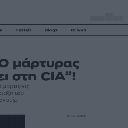
o
Αθήνα
35
C
a
Tasteit
Blogs
Driveit
“Ο μάρτυρας
ι στη CIA”!
 ο μάρτυρας
εταξύ του
ντιμίρ
ΔΙΑΦΗΜΙΣΗ