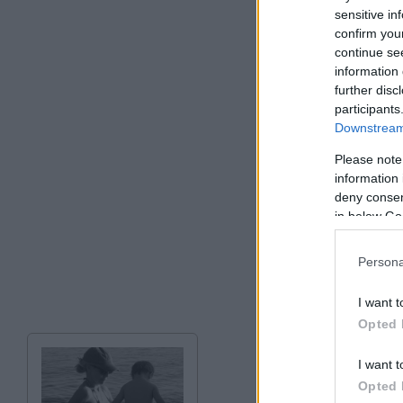
sensitive in
confirm you
Ο Άντριου Μπάκατζ
continue se
επιβεβαιώσει τις 
information 
further disc
participants
Downstream 
Please note
information 
deny consent
in below Go
Persona
I want t
Opted 
I want t
Opted 