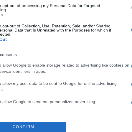
to opt-out of processing my Personal Data for Targeted
ing.
In
o opt-out of Collection, Use, Retention, Sale, and/or Sharing
ersonal Data that Is Unrelated with the Purposes for which it
lected.
Out
consents
o allow Google to enable storage related to advertising like cookies on
evice identifiers in apps.
o allow my user data to be sent to Google for online advertising
s.
to allow Google to send me personalized advertising.
ιπλωματικές ενέργειες με την Ουκρανία ήταν “εντε
κές διπλωματικές ενέργειες” με την Ουκρανία ήταν
CONFIRM