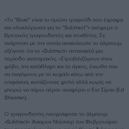
«Το “Boat” είναι το πρώτο τραγούδι που έγραψα
και ολοκλήρωσα για το “Subtract”» ανέφερε ο
Βρετανός τραγουδιστής και συνθέτης. Σε
ανάρτηση με την οποία ανακοίνωσε το άλμπουμ,
εξήγησε ότι το «Subtract» αντανακλά μια
περίοδο αναταραχής. «Στροβιλιζόμουν στον
φόβο, την κατάθλιψη και το άγχος, ένιωθα σαν
να πνιγόμουν, με το κεφάλι κάτω από την
επιφάνεια, κοιτάζοντας ψηλά αλλά χωρίς να
μπορώ να πάρω αέρα» αναφέρει ο Έντ Σίραν (Ed
Sheeran).
Ο τραγουδιστής ηχογράφησε το άλμπουμ
«Subtract» Άααρον Ντέσνερ τον Φεβρουάριο