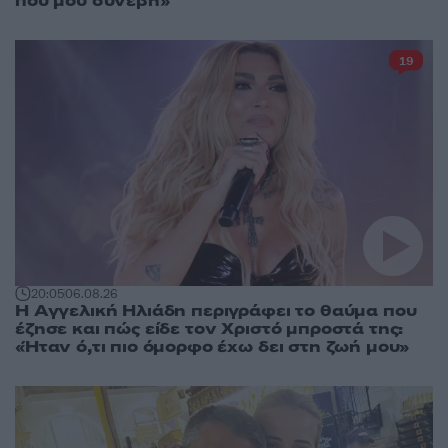
που μου συνέβη»
19
20:05
06.08.26
Η Αγγελική Ηλιάδη περιγράφει το θαύμα που
έζησε και πώς είδε τον Χριστό μπροστά της:
«Ήταν ό,τι πιο όμορφο έχω δει στη ζωή μου»