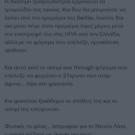
Η διάσημη τραγουδίστρια ερμηνεύει τα
τραγούδια της ταινίας. Και δεν θα μπορούσε να
λείπει από την πρεμιέρα της Barbie, λοιπόν. Και
όχι μόνο πήγε στην πρεμιέρα λίγες μέρες μετά
την επιστροφή της στις ΗΠΑ από την Ελλάδα,
αλλά με το φόρεμα που επέλεξε, προκάλεσε
αίσθηση.
Και αυτό γιατί το ασημί see through φόρεμα που
επέλεξε να φορέσει η 27χρονη ποπ σταρ
άφηνε… λίγα στη φαντασία.
Και φαινόταν ξεκάθαρα το στήθος της και το
ασημί της εσώρουχο.
Φυσικά, τα φλας… άστραψαν για τη Ντούα Λίπα,
η οποία πόζαρε με άνεση για τους