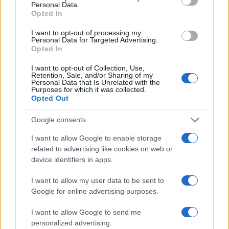
Personal Data.
Σχόλια
Opted In
I want to opt-out of processing my
Personal Data for Targeted Advertising.
Opted In
Σχολίασε εδώ
I want to opt-out of Collection, Use,
Retention, Sale, and/or Sharing of my
Personal Data that Is Unrelated with the
Purposes for which it was collected.
Opted Out
50 /50
Google consents
I want to allow Google to enable storage
related to advertising like cookies on web or
device identifiers in apps.
2000 /2000
Υποβολή σχολίου
I want to allow my user data to be sent to
Google for online advertising purposes.
Όροι Χρήσης
. Το site προστατεύεται από reCAPTCHA, ισχύουν
Πολιτική Απορρήτου
&
Όροι Χρήσης
της Google.
I want to allow Google to send me
personalized advertising.
Lifestyle