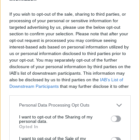
Γκρέτα Γκέργουιγκ, ντυμένη στα ροζ καθώς
If you wish to opt-out of the sale, sharing to third parties, or
επίσης και οι Νίκι Μινάζ και Αμέρικα Φερέρα.
processing of your personal or sensitive information for
targeted advertising by us, please use the below opt-out
Αν τα χάσατε
section to confirm your selection. Please note that after your
opt-out request is processed you may continue seeing
interest-based ads based on personal information utilized by
us or personal information disclosed to third parties prior to
your opt-out. You may separately opt-out of the further
disclosure of your personal information by third parties on the
IAB’s list of downstream participants. This information may
also be disclosed by us to third parties on the
IAB’s List of
Downstream Participants
that may further disclose it to other
third parties.
Τροχαίο στις Σέρρες:
Κυψέλη: «Δεν μπορώ ν
Μητέρα και γιος
πιστέψω» – Σοκαρισμ
Please note that this website/app uses one or more Google
Personal Data Processing Opt Outs
σκοτώθηκαν όταν το
το ζευγάρι Αμερικαν
services and may gather and store information including but
αυτοκίνητό τους
που φιλοξενούσε το
not limited to your visit or usage behaviour. You may click to
I want to opt-out of the Sharing of my
συγκρούστηκε με φορτηγό
26χρονο Αφγανό σ
personal data.
grant or deny consent to Google and its third-party tags to
Λέσβο
Opted In
use your data for below specified purposes in below Google
consent section.
I want to opt-out of the Sale of my