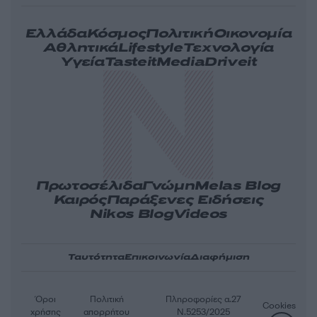
Ελλάδα
Κόσμος
Πολιτική
Οικονομία
Αθλητικά
Lifestyle
Τεχνολογία
Υγεία
Tasteit
Media
Driveit
Πρωτοσέλιδα
Γνώμη
Melas Blog
Καιρός
Παράξενες Ειδήσεις
Nikos Blog
Videos
Ταυτότητα
Επικοινωνία
Διαφήμιση
Όροι
Πολιτική
Πληροφορίες α.27
Cookies
χρήσης
απορρήτου
Ν.5253/2025