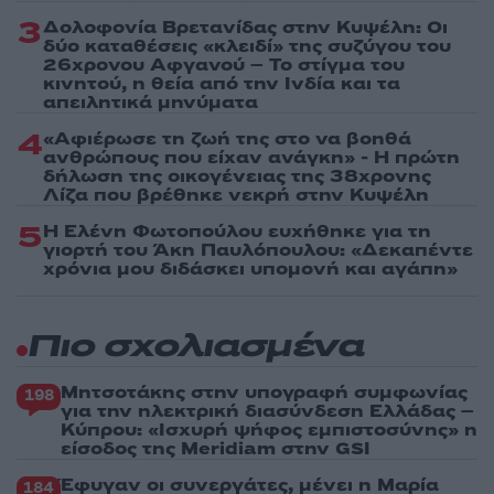
3
Δολοφονία Βρετανίδας στην Κυψέλη: Οι
δύο καταθέσεις «κλειδί» της συζύγου του
26χρονου Αφγανού – Το στίγμα του
κινητού, η θεία από την Ινδία και τα
απειλητικά μηνύματα
4
«Αφιέρωσε τη ζωή της στο να βοηθά
ανθρώπους που είχαν ανάγκη» - Η πρώτη
δήλωση της οικογένειας της 38χρονης
Λίζα που βρέθηκε νεκρή στην Κυψέλη
5
Η Ελένη Φωτοπούλου ευχήθηκε για τη
γιορτή του Άκη Παυλόπουλου: «Δεκαπέντε
χρόνια μου διδάσκει υπομονή και αγάπη»
Πιο σχολιασμένα
Μητσοτάκης στην υπογραφή συμφωνίας
198
για την ηλεκτρική διασύνδεση Ελλάδας –
Κύπρου: «Ισχυρή ψήφος εμπιστοσύνης» η
είσοδος της Meridiam στην GSI
Έφυγαν οι συνεργάτες, μένει η Μαρία
184