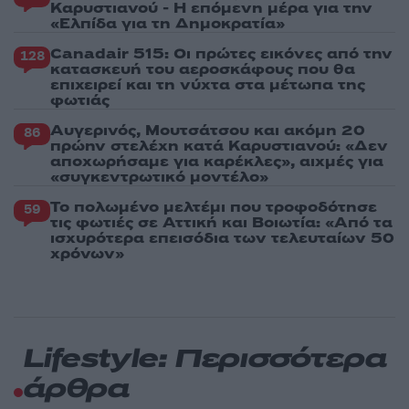
Καρυστιανού - Η επόμενη μέρα για την
«Ελπίδα για τη Δημοκρατία»
Canadair 515: Οι πρώτες εικόνες από την
128
κατασκευή του αεροσκάφους που θα
επιχειρεί και τη νύχτα στα μέτωπα της
φωτιάς
Αυγερινός, Μουτσάτσου και ακόμη 20
86
πρώην στελέχη κατά Καρυστιανού: «Δεν
αποχωρήσαμε για καρέκλες», αιχμές για
«συγκεντρωτικό μοντέλο»
Το πολωμένο μελτέμι που τροφοδότησε
59
τις φωτιές σε Αττική και Βοιωτία: «Από τα
ισχυρότερα επεισόδια των τελευταίων 50
χρόνων»
Lifestyle: Περισσότερα
άρθρα