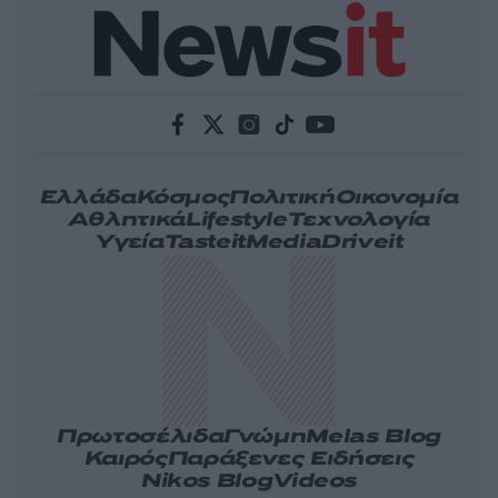
Ελλάδα
Κόσμος
Πολιτική
Οικονομία
Αθλητικά
Lifestyle
Τεχνολογία
Υγεία
Tasteit
Media
Driveit
Πρωτοσέλιδα
Γνώμη
Melas Blog
Καιρός
Παράξενες Ειδήσεις
Nikos Blog
Videos