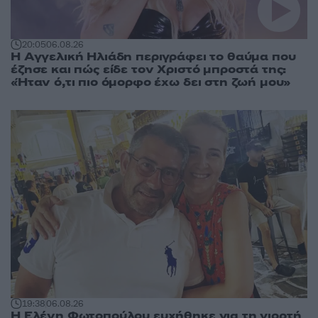
20:05
06.08.26
Η Αγγελική Ηλιάδη περιγράφει το θαύμα που
έζησε και πώς είδε τον Χριστό μπροστά της:
«Ήταν ό,τι πιο όμορφο έχω δει στη ζωή μου»
19:38
06.08.26
Η Ελένη Φωτοπούλου ευχήθηκε για τη γιορτή