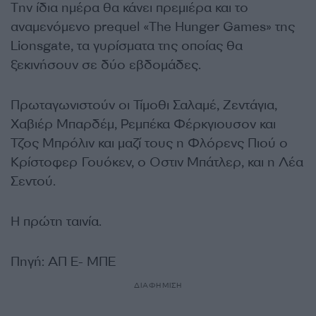
Tην ίδια ημέρα θα κάνει πρεμιέρα και το
αναμενόμενο prequel «The Hunger Games» της
Lionsgate, τα γυρίσματα της οποίας θα
ξεκινήσουν σε δύο εβδομάδες.
Πρωταγωνιστούν οι Τίμοθι Σαλαμέ, Ζεντάγια,
Χαβιέρ Μπαρδέμ, Ρεμπέκα Φέρκγιουσον και
Τζος Μπρόλιν και μαζί τους η Φλόρενς Πιού ο
Κρίστοφερ Γουόκεν, ο Οστιν Μπάτλερ, και η Λέα
Σεντού.
Η πρώτη ταινία.
Πηγή: ΑΠ Ε- ΜΠΕ
ΔΙΑΦΗΜΙΣΗ