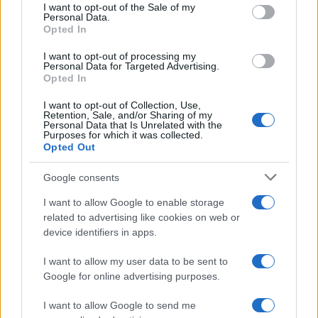
consent section.
I want to opt-out of the Sale of my
Personal Data.
Opted In
2000 /2000
I want to opt-out of processing my
Υποβολή σχολίου
Personal Data for Targeted Advertising.
Opted In
Όροι Χρήσης
. Το site προστατεύεται από reCAPTCHA, ισχύουν
I want to opt-out of Collection, Use,
Πολιτική Απορρήτου
&
Όροι Χρήσης
της Google.
Retention, Sale, and/or Sharing of my
Personal Data that Is Unrelated with the
Lifestyle
Purposes for which it was collected.
Opted Out
ΓΥΡΙΣΜΑΤΑ
ΤΑΙΝΙΑ
Share:
Google consents
I want to allow Google to enable storage
Ακολουθήστε το Νewsit.gr στο
Google News
και
related to advertising like cookies on web or
ενημερωθείτε πρώτοι για όλη την ειδησεογραφία και τα
device identifiers in apps.
τελευταία νέα
της ημέρας
I want to allow my user data to be sent to
Google for online advertising purposes.
I want to allow Google to send me