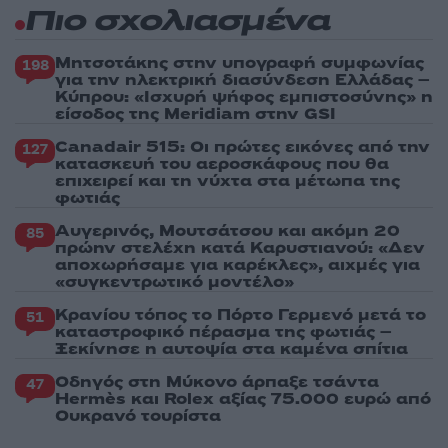
Πιο σχολιασμένα
Μητσοτάκης στην υπογραφή συμφωνίας
198
για την ηλεκτρική διασύνδεση Ελλάδας –
Κύπρου: «Ισχυρή ψήφος εμπιστοσύνης» η
είσοδος της Meridiam στην GSI
Canadair 515: Οι πρώτες εικόνες από την
127
κατασκευή του αεροσκάφους που θα
επιχειρεί και τη νύχτα στα μέτωπα της
φωτιάς
Αυγερινός, Μουτσάτσου και ακόμη 20
85
πρώην στελέχη κατά Καρυστιανού: «Δεν
αποχωρήσαμε για καρέκλες», αιχμές για
«συγκεντρωτικό μοντέλο»
Κρανίου τόπος το Πόρτο Γερμενό μετά το
51
καταστροφικό πέρασμα της φωτιάς –
Ξεκίνησε η αυτοψία στα καμένα σπίτια
Οδηγός στη Μύκονο άρπαξε τσάντα
47
Hermès και Rolex αξίας 75.000 ευρώ από
Ουκρανό τουρίστα