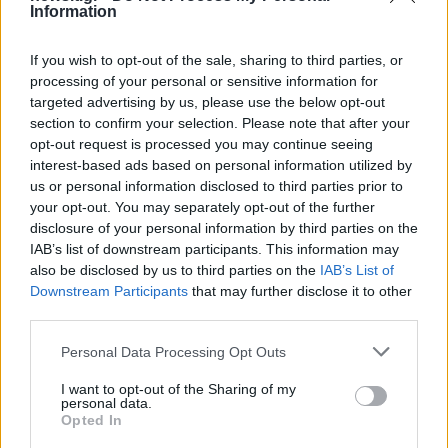
Information
Στη ΓΑΔΑ η 46χρονη που
«Αφιέρωσε τη ζωή της
κατηγορείται για
να βοηθά ανθρώπους 
If you wish to opt-out of the sale, sharing to third parties, or
συμμετοχή στην τραγωδία
είχαν ανάγκη» - Η πρ
processing of your personal or sensitive information for
της Μαρφίν - Μεταφέρθηκε
δήλωση της οικογένε
απευθείας από το
της 38χρονης Λίζα π
targeted advertising by us, please use the below opt-out
αεροδρόμιο
βρέθηκε νεκρή στη
section to confirm your selection. Please note that after your
Κυψέλη
opt-out request is processed you may continue seeing
interest-based ads based on personal information utilized by
us or personal information disclosed to third parties prior to
Σχόλια
your opt-out. You may separately opt-out of the further
disclosure of your personal information by third parties on the
IAB’s list of downstream participants. This information may
also be disclosed by us to third parties on the
IAB’s List of
Downstream Participants
that may further disclose it to other
third parties.
Σχολίασε εδώ
Please note that this website/app uses one or more Google
Personal Data Processing Opt Outs
services and may gather and store information including but
50 /50
not limited to your visit or usage behaviour. You may click to
I want to opt-out of the Sharing of my
personal data.
grant or deny consent to Google and its third-party tags to
Opted In
use your data for below specified purposes in below Google