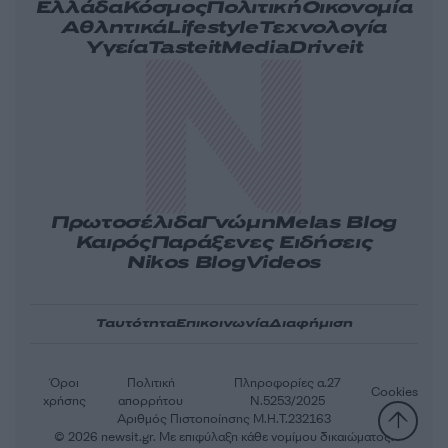
Ελλάδα
Κόσμος
Πολιτική
Οικονομία
Αθλητικά
Lifestyle
Τεχνολογία
Υγεία
Tasteit
Media
Driveit
Πρωτοσέλιδα
Γνώμη
Melas Blog
Καιρός
Παράξενες Ειδήσεις
Nikos Blog
Videos
Ταυτότητα
Επικοινωνία
Διαφήμιση
Όροι
Πολιτική
Πληροφορίες α.27
Cookies
χρήσης
απορρήτου
Ν.5253/2025
Αριθμός Πιστοποίησης Μ.Η.Τ.232163
© 2026 newsit.gr. Με επιφύλαξη κάθε νομίμου δικαιώματος.