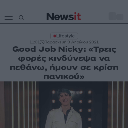
Μετάβαση
σε
o
28
περιεχόμενο
Lifestyle
11:01
Παρασκευή 9 Απριλίου 2021
Good Job Nicky: «Τρεις
φορές κινδύνεψα να
πεθάνω, ήμουν σε κρίση
πανικού»