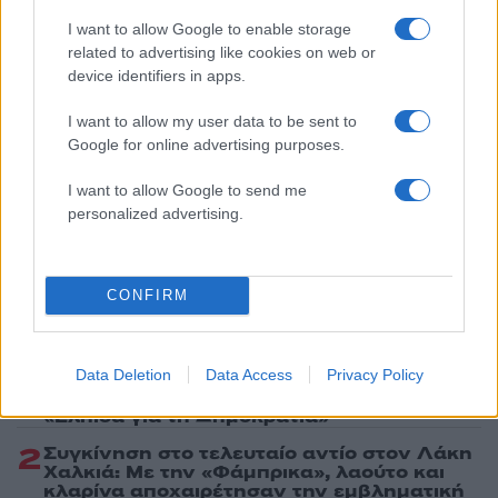
GOOD JOB NICKY
ΓΙΑΝΝΗΣ ΠΑΡΙΟΣ
I want to allow Google to enable storage
ΣΟΦΙΑ ΑΛΙΜΠΕΡΤΗ
related to advertising like cookies on web or
device identifiers in apps.
Share:
I want to allow my user data to be sent to
Google for online advertising purposes.
Ακολουθήστε το Νewsit.gr στο
Google News
και
ενημερωθείτε πρώτοι για όλη την ειδησεογραφία και τα
τελευταία νέα
της ημέρας
I want to allow Google to send me
personalized advertising.
CONFIRM
Πιο δημοφιλή
1
Data Deletion
Data Access
Privacy Policy
Έφυγαν οι συνεργάτες, μένει η Μαρία
Καρυστιανού - Η επόμενη μέρα για την
«Ελπίδα για τη Δημοκρατία»
2
Συγκίνηση στο τελευταίο αντίο στον Λάκη
Χαλκιά: Με την «Φάμπρικα», λαούτο και
κλαρίνα αποχαιρέτησαν την εμβληματική