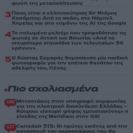
φωνή της μεταπολίτευσης
3
Ποιος είναι ο ελληνοκύπριος Sir Ντέμης
Χασάμπης: Από το σκάκι, στο Νόμπελ
Χημείας και στο «τιμόνι» της AI της Google
4
Το πολωμένο μελτέμι που τροφοδότησε τις
φωτιές σε Αττική και Βοιωτία: «Από τα
ισχυρότερα επεισόδια των τελευταίων 50
χρόνων»
5
Ο Κώστας Σαμαράς δημοσίευσε μία παιδική
φωτογραφία για την επέτειο θανάτου της
αδελφής του, Λένας
Πιο σχολιασμένα
Μητσοτάκης στην υπογραφή συμφωνίας
198
για την ηλεκτρική διασύνδεση Ελλάδας –
Κύπρου: «Ισχυρή ψήφος εμπιστοσύνης» η
είσοδος της Meridiam στην GSI
Canadair 515: Οι πρώτες εικόνες από την
127
κατασκευή του αεροσκάφους που θα