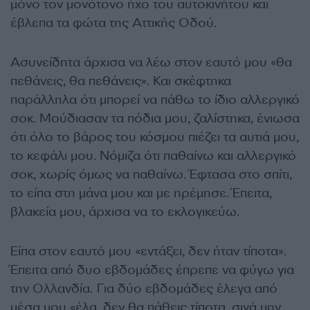
μόνο τον μονότονο ήχο του αυτοκινήτου και
έβλεπα τα φώτα της Αττικής Οδού.
Ασυνείδητα άρχισα να λέω στον εαυτό μου «θα
πε­θάνεις, θα πεθάνεις». Και σκέφτηκα
παράλληλα ότι μπορεί να πάθω το ίδιο αλλεργικό
σοκ. Μούδιασαν τα πόδια μου, ζαλίστηκα, ένιωσα
ότι όλο το βάρος του κόσμου πιέζει τα αυτιά μου,
το κεφάλι μου. Νόμιζα ότι παθαίνω και αλλεργικό
σοκ, χωρίς όμως να παθαίνω. Έφτασα στο σπίτι,
το είπα στη μάνα μου και με ηρέμησε. Έπειτα,
βλακεία μου, άρχισα να το εκλογικεύω.
Είπα στον εαυτό μου «εντά­ξει, δεν ήταν τίποτα».
Έπειτα από δυο εβδομάδες έπρεπε να φύγω για
την Ολλανδία. Για δύο εβδομάδες έλεγα από
μέσα μου «έλα, δεν θα πάθεις τίποτα, σιγά μην