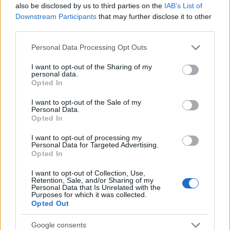
Σχόλια
also be disclosed by us to third parties on the
IAB’s List of
Downstream Participants
that may further disclose it to other
third parties.
Please note that this website/app uses one or more Google
Personal Data Processing Opt Outs
services and may gather and store information including but
Σχολίασε εδώ
not limited to your visit or usage behaviour. You may click to
I want to opt-out of the Sharing of my
personal data.
grant or deny consent to Google and its third-party tags to
Opted In
use your data for below specified purposes in below Google
50 /50
consent section.
I want to opt-out of the Sale of my
Personal Data.
Opted In
I want to opt-out of processing my
Personal Data for Targeted Advertising.
Opted In
2000 /2000
I want to opt-out of Collection, Use,
Υποβολή σχολίου
Retention, Sale, and/or Sharing of my
Personal Data that Is Unrelated with the
Purposes for which it was collected.
Όροι Χρήσης
. Το site προστατεύεται από reCAPTCHA, ισχύουν
Opted Out
Πολιτική Απορρήτου
&
Όροι Χρήσης
της Google.
Lifestyle
Google consents