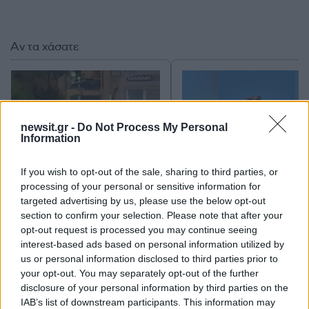
Αν τα χάσατε
newsit.gr -
Do Not Process My Personal
Information
If you wish to opt-out of the sale, sharing to third parties, or
processing of your personal or sensitive information for
Στη ΓΑΔΑ η 46χρονη που
«Αφιέρωσε τη ζωή της
targeted advertising by us, please use the below opt-out
κατηγορείται για
να βοηθά ανθρώπους 
section to confirm your selection. Please note that after your
συμμετοχή στην τραγωδία
είχαν ανάγκη» - Η πρ
opt-out request is processed you may continue seeing
της Μαρφίν - Μεταφέρθηκε
δήλωση της οικογένε
interest-based ads based on personal information utilized by
απευθείας από το
της 38χρονης Λίζα π
αεροδρόμιο
βρέθηκε νεκρή στη
us or personal information disclosed to third parties prior to
Κυψέλη
your opt-out. You may separately opt-out of the further
disclosure of your personal information by third parties on the
IAB’s list of downstream participants. This information may