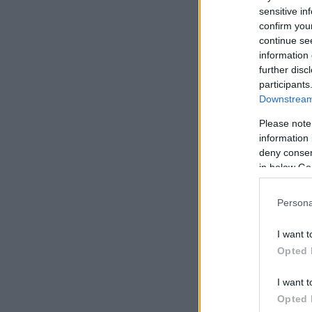
sensitive in
confirm you
continue se
information 
further disc
participants
Downstream 
Please note
information 
deny consent
in below Go
Persona
I want t
Opted 
I want t
Opted 