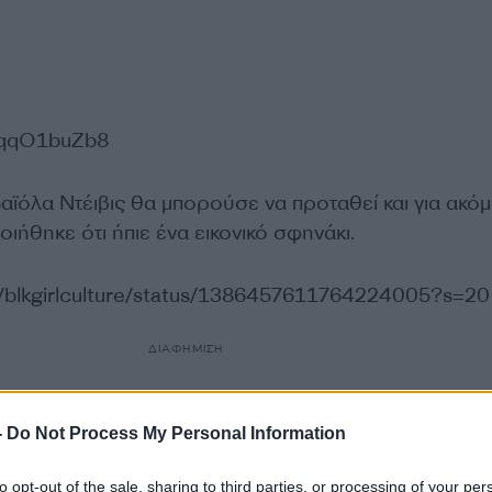
BlqqO1buZb8
Βαϊόλα Ντέιβις θα μπορούσε να προταθεί και για ακό
ήθηκε ότι ήπιε ένα εικονικό σφηνάκι.
om/blkgirlculture/status/1386457611764224005?s=20
ΔΙΑΦΗΜΙΣΗ
-
Do Not Process My Personal Information
to opt-out of the sale, sharing to third parties, or processing of your per