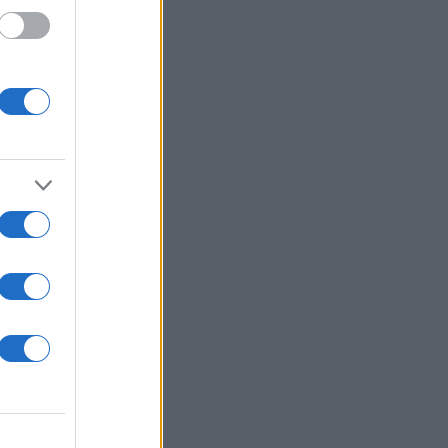
υ
atre
υ
 και