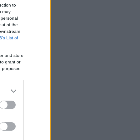
ection to
ou may
 personal
out of the
 downstream
B’s List of
er and store
to grant or
ed purposes