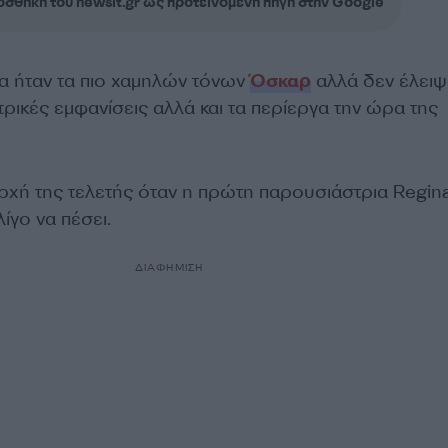
σθήκη του newsit.gr ως προτεινόμενη πηγή στην Google
να ήταν τα πιο χαμηλών τόνων
Όσκαρ
αλλά δεν έλειψ
ντρικές εμφανίσεις αλλά και τα περίεργα την ώρα της
χή της τελετής όταν η πρώτη παρουσιάστρια Regina
ίγο να πέσει.
ΔΙΑΦΗΜΙΣΗ