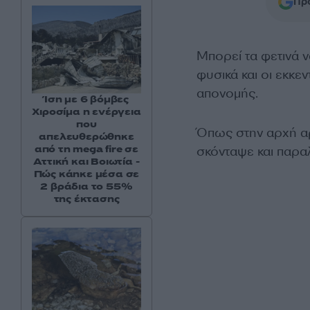
Προ
Μπορεί τα φετινά 
φυσικά και οι εκκε
απονομής.
Ίση με 6 βόμβες
Χιροσίμα η ενέργεια
που
Όπως στην αρχή αρ
απελευθερώθηκε
από τη mega fire σε
σκόνταψε και παραλ
Αττική και Βοιωτία -
Πώς κάηκε μέσα σε
2 βράδια το 55%
της έκτασης