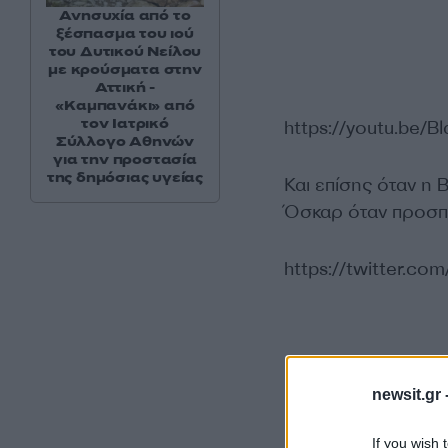
Ανησυχία από το
ξέσπασμα του ιού
του Δυτικού Νείλου
με κρούσματα στην
Αττική -
«Καμπανάκι» από
τον Ιατρικό
https://youtu.be/
Σύλλογο Αθηνών
για την προστασία
της δημόσιας υγείας
Και επίσης όταν η 
Όσκαρ όταν προσποι
https://twitter.c
newsit.gr 
If you wish 