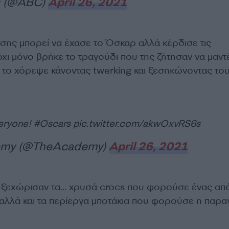
 (@ABC)
April 26, 2021
ίσης μπορεί να έχασε το Όσκαρ αλλά κέρδισε τις
χι μόνο βρήκε το τραγούδι που της ζήτησαν να μαντ
ι το χόρεψε κάνοντας twerking και ξεσηκώνοντας το
veryone!
#Oscars
pic.twitter.com/akwOxvRS6s
emy (@TheAcademy)
April 26, 2021
ς ξεχώρισαν τα… χρυσά crocs που φορούσε ένας απ
λλά και τα περίεργα μποτάκια που φορούσε η παρ
.