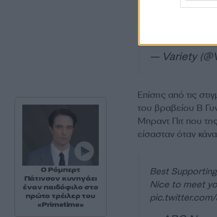
Best supporting
share a laugh o
https://t.co/Ai
— Variety (@
Επίσης από τις στι
του βραβείου Β Γυ
Μπραντ Πιτ που της
είσασταν όταν κάνα
Ο Ρόμπερτ
Best Supporting 
Πάτινσον κυνηγάει
Nice to meet yo
έναν παιδόφιλο στο
πρώτο τρέιλερ του
pic.twitter.co
«Primetime»