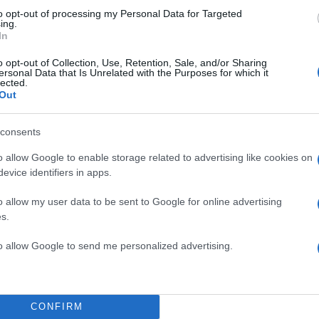
to opt-out of processing my Personal Data for Targeted
ing.
In
ρωταγωνιστής της ταινίας Minari χόρευε την ώρα πο
o opt-out of Collection, Use, Retention, Sale, and/or Sharing
ersonal Data that Is Unrelated with the Purposes for which it
λουθήσει τα Όσκαρ.
lected.
Out
ces adorably as he makes his way into the Dolby The
consents
.
pic.twitter.com/GAo5m1dfSZ
o allow Google to enable storage related to advertising like cookies on
evice identifiers in apps.
 (@PopCrave)
April 25, 2021
o allow my user data to be sent to Google for online advertising
s.
υ ξεχώρισαν πριν αρχίσει η τελετή ήταν οι πλάκες πο
to allow Google to send me personalized advertising.
ψήφιοι για Όσκαρ Β Ανδρικού ρόλου, Ντάνιελ Καλούα
ιορ.
CONFIRM