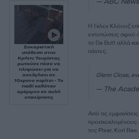
— ABC News
Η Γκλεν Κλόουζ επ
εντυπώσεις αφού ό
το Da Butt αλλά κα
Σοκαριστική
πάντες.
υπόθεση στην
Κρήτη: Τουρίστας
ρωτούσε πόσο να
πληρώσει για να
Glenn Close, e
ασελγήσει σε
10χρονο κορίτσι - Το
παιδί καθόταν
— The Acad
αμέριμνο σε αυλή
επιχείρησης
Από τις εμφανίσει
προσκεκλημένους α
της Pixar, Kori Rae