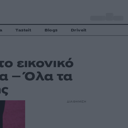
o
Αθήνα
27
C
a
Tasteit
Blogs
Driveit
το εικονικό
α – Όλα τα
ής
ΔΙΑΦΗΜΙΣΗ