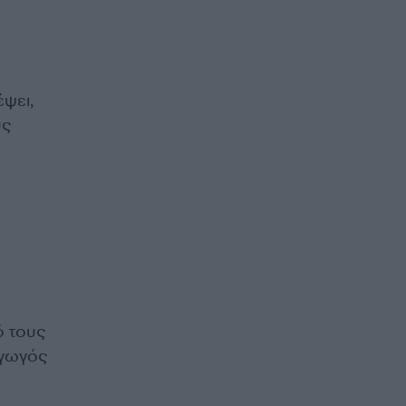
έψει,
υς
ό τους
αγωγός