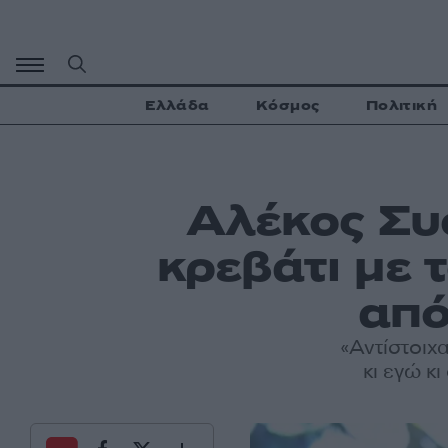
Μετάβαση
σε
περιεχόμενο
Ελλάδα
Κόσμος
Πολιτική
Αλέκος Συ
κρεβάτι με 
από
«Αντίστοιχ
κι εγώ κ