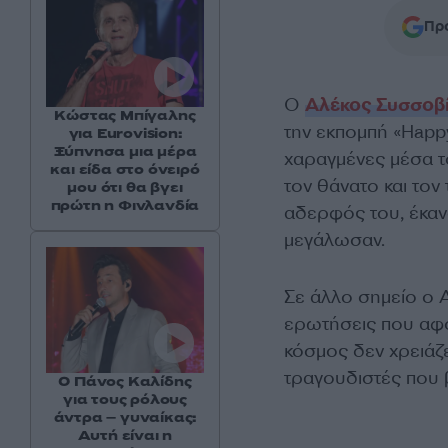
Προ
Ο
Αλέκος Συσσοβ
Κώστας Μπίγαλης
την εκπομπή «Happy
για Eurovision:
Ξύπνησα μια μέρα
χαραγμένες μέσα το
και είδα στο όνειρό
τον θάνατο και τον
μου ότι θα βγει
πρώτη η Φινλανδία
αδερφός του, έκα
μεγάλωσαν.
Σε άλλο σημείο ο 
ερωτήσεις που αφο
κόσμος δεν χρειάζε
τραγουδιστές που 
Ο Πάνος Καλίδης
για τους ρόλους
άντρα – γυναίκας:
Αυτή είναι η