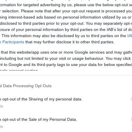
κόσμος», δήλωσε ο Αλέκος Συσσοβίτης.
formation for targeted advertising by us, please use the below opt-out s
r selection. Please note that after your opt-out request is processed y
 κουβέντας, ο ηθοποιός ανέφερε: «Η μνήμη της μάνα
eing interest-based ads based on personal information utilized by us or
disclosed to third parties prior to your opt-out. You may separately opt-
βάζω και τον πατέρα μου, πολλές φορές με συγκινεί
losure of your personal information by third parties on the IAB’s list of
ρας μου- είναι πάρα πολύ σημαντικές αυτές οι μνήμ
. This information may also be disclosed by us to third parties on the
IA
ω, θυμόμαστε ποιοι είμαστε, από πού ερχόμαστε.
Participants
that may further disclose it to other third parties.
 that this website/app uses one or more Google services and may gath
εια ότι, ξέρεις, “δεν μιλάω με τον πατέρα μου, δεν 
including but not limited to your visit or usage behaviour. You may click 
 to Google and its third-party tags to use your data for below specifi
ν μιλάω με τα αδέλφια μου, έχουμε τα κληρονομικά,
ogle consent section.
υτά, επαναλαμβάνω, είναι οι μικρότητες τις οποίες
εράσουμε. Και να συγχωρέσουμε. Και ουσιαστικά να
l Data Processing Opt Outs
ν εαυτό μας.
o opt-out of the Sharing of my personal data.
ΔΙΑΦΗΜΙΣΗ
In
o opt-out of the Sale of my Personal Data.
In