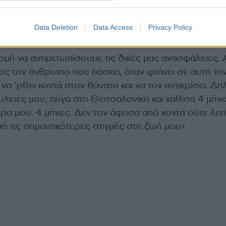
Data Deletion
Data Access
Privacy Policy
ρμή να αντιμετωπίσουμε τις δικές μας ανασφάλειες. 
ος τον άνθρωπο που πάσχει, όταν φτάνει σε αυτή τη
 να ‘ρθει κοντά στον θάνατο και να τον αντικρίσει. Δ
υλειές μου, πήγα στη Θεσσαλονίκη και κάθισα 4 μήν
έρα μου. 4 μήνες. Δεν τον άφησα από κοντά ούτε λεπ
ό τις σημαντικότερες στιγμές στη ζωή μου».