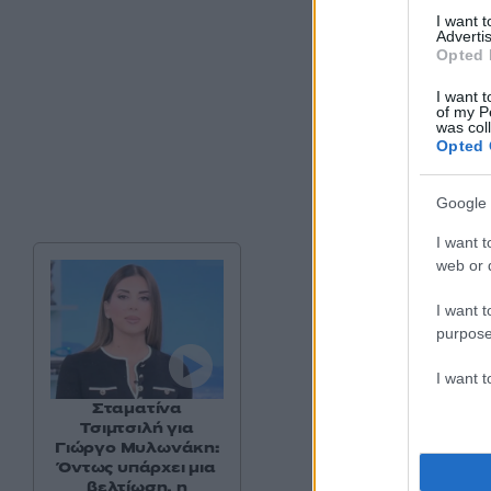
I want 
Advertis
Opted 
I want t
of my P
was col
Opted 
Google 
I want t
web or d
I want t
purpose
I want 
Σταματίνα
Τσιμτσιλή για
Γιώργο Μυλωνάκη:
Όντως υπάρχει μια
βελτίωση, η