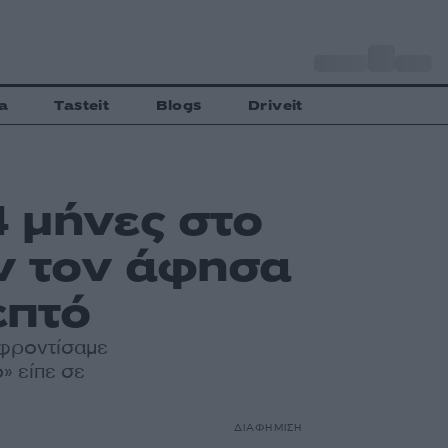
o
Αθήνα
35
C
a
Tasteit
Blogs
Driveit
 μήνες στο
εν τον άφησα
επτό
 φροντίσαμε
» είπε σε
ΔΙΑΦΗΜΙΣΗ