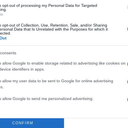
to opt-out of processing my Personal Data for Targeted
ing.
In
o opt-out of Collection, Use, Retention, Sale, and/or Sharing
ersonal Data that Is Unrelated with the Purposes for which it
lected.
Out
consents
o allow Google to enable storage related to advertising like cookies on
evice identifiers in apps.
o allow my user data to be sent to Google for online advertising
s.
to allow Google to send me personalized advertising.
CONFIRM