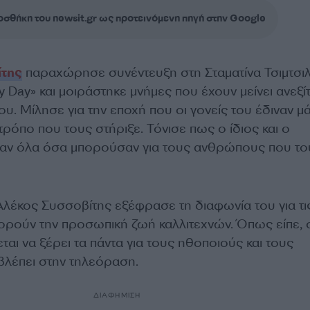
σθήκη του newsit.gr ως προτεινόμενη πηγή στην Google
ίτης
παραχώρησε συνέντευξη στη Σταματίνα Τσιμτσιλ
 Day» και μοιράστηκε μνήμες που έχουν μείνει ανεξί
υ. Μίλησε για την εποχή που οι γονείς του έδιναν μ
 τρόπο που τους στήριξε. Τόνισε πως ο ίδιος και ο
ναν όλα όσα μπορούσαν για τους ανθρώπους που το
Αλέκος Συσσοβίτης εξέφρασε τη διαφωνία του για τι
ρούν την προσωπική ζωή καλλιτεχνών. Όπως είπε, 
ται να ξέρει τα πάντα για τους ηθοποιούς και τους
βλέπει στην τηλεόραση.
ΔΙΑΦΗΜΙΣΗ