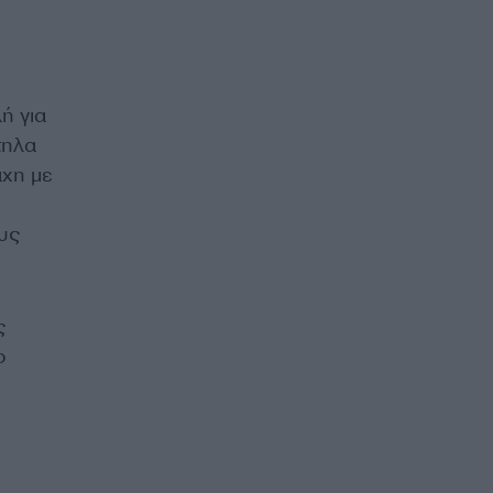
ή για
τηλα
άχη με
υς
ς
ο