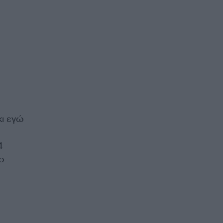
κι εγώ
4
ο