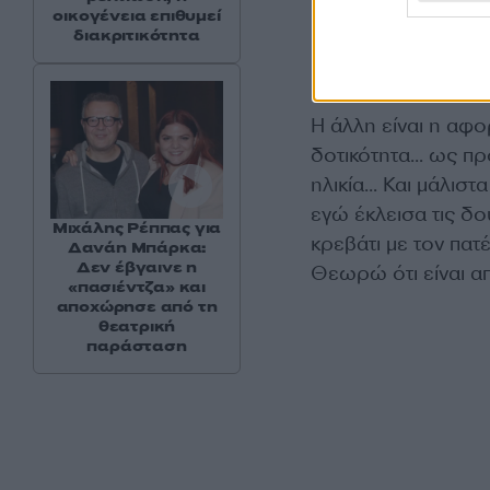
οικογένεια επιθυμεί
διακριτικότητα
Η άλλη είναι η αφο
δοτικότητα… ως πρ
ηλικία… Και μάλιστα
εγώ έκλεισα τις δο
Μιχάλης Ρέππας για
κρεβάτι με τον πατ
Δανάη Μπάρκα:
Δεν έβγαινε η
Θεωρώ ότι είναι απ
«πασιέντζα» και
αποχώρησε από τη
θεατρική
παράσταση