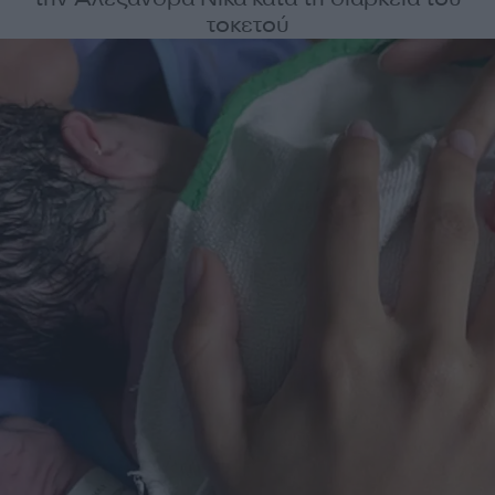
τοκετού