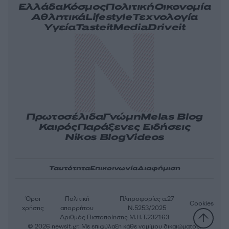
Ελλάδα
Κόσμος
Πολιτική
Οικονομία
Αθλητικά
Lifestyle
Τεχνολογία
Υγεία
Tasteit
Media
Driveit
Πρωτοσέλιδα
Γνώμη
Melas Blog
Καιρός
Παράξενες Ειδήσεις
Nikos Blog
Videos
Ταυτότητα
Επικοινωνία
Διαφήμιση
Όροι
Πολιτική
Πληροφορίες α.27
Cookies
χρήσης
απορρήτου
Ν.5253/2025
Αριθμός Πιστοποίησης Μ.Η.Τ.232163
© 2026 newsit.gr. Με επιφύλαξη κάθε νομίμου δικαιώματος.