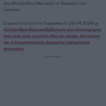
την Αλεξάνδρα Νίκα κατά τη διάρκεια του
τοκετού.
Σημειώνεται ότι την Παρασκευή (18.04.2026)
η
Αλεξάνδρα Νίκα επιβεβαίωσε μία πληροφορία
που είχε γίνει γνωστή εδώ και καιρό, ότι εκείνη
και ο Κωνσταντίνος Αργυρός περιμένουν
κοριτσάκι
.
ΔΙΑΦΗΜΙΣΗ