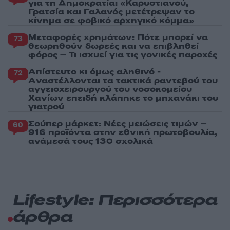
για τη Δημοκρατία: «Καρυστιανού,
Γρατσία και Γαλανός μετέτρεψαν το
κίνημα σε φοβικό αρχηγικό κόμμα»
Μεταφορές χρημάτων: Πότε μπορεί να
73
θεωρηθούν δωρεές και να επιβληθεί
φόρος – Τι ισχυεί για τις γονικές παροχές
Απίστευτο κι όμως αληθινό -
72
Aναστέλλονται τα τακτικά ραντεβού του
αγγειοχειρουργού του νοσοκομείου
Χανίων επειδή κλάπηκε το μηχανάκι του
γιατρού
Σούπερ μάρκετ: Νέες μειώσεις τιμών –
60
916 προϊόντα στην εθνική πρωτοβουλία,
ανάμεσά τους 130 σχολικά
Lifestyle: Περισσότερα
άρθρα