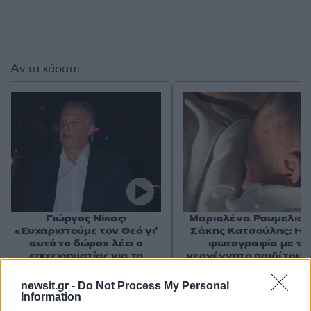
Αν τα χάσατε
Γιώργος Νίκας:
Μαριαλένα Ρουμελιώτ
«Ευχαριστούμε τον Θεό γι’
Σάκης Κατσούλης: Η 
αυτό το δώρο» λέει ο
φωτογραφία με το
επιχειρηματίας για τη
νεογέννητο παιδί τους
γέννηση της εγγονής του
μαιευτήριο
newsit.gr -
Do Not Process My Personal
Information