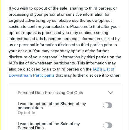
Σχόλια
If you wish to opt-out of the sale, sharing to third parties, or
processing of your personal or sensitive information for
targeted advertising by us, please use the below opt-out
section to confirm your selection. Please note that after your
opt-out request is processed you may continue seeing
Σχολίασε εδώ
interest-based ads based on personal information utilized by
us or personal information disclosed to third parties prior to
your opt-out. You may separately opt-out of the further
50 /50
disclosure of your personal information by third parties on the
IAB’s list of downstream participants. This information may
also be disclosed by us to third parties on the
IAB’s List of
Downstream Participants
that may further disclose it to other
third parties.
2000 /2000
Please note that this website/app uses one or more Google
Personal Data Processing Opt Outs
services and may gather and store information including but
Υποβολή σχολίου
not limited to your visit or usage behaviour. You may click to
I want to opt-out of the Sharing of my
personal data.
grant or deny consent to Google and its third-party tags to
Όροι Χρήσης
. Το site προστατεύεται από reCAPTCHA, ισχύουν
Opted In
use your data for below specified purposes in below Google
Πολιτική Απορρήτου
&
Όροι Χρήσης
της Google.
consent section.
I want to opt-out of the Sale of my
Lifestyle
Personal Data.