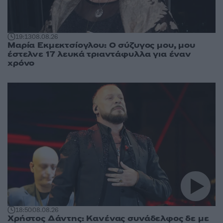
19:13
08.08.26
Μαρία Εκμεκτσίογλου: O σύζυγος μου, μου
έστελνε 17 λευκά τριαντάφυλλα για έναν
χρόνο
18:50
08.08.26
Χρήστος Δάντης: Κανένας συνάδελφος δε με