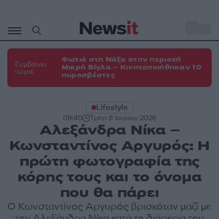
Μετάβαση
σε
o
35
περιεχόμενο
Φωτιά στη Νάξο στην περιοχή
Συμβαίνει
Μικρή Βίγλα – Κινητοποιήθηκαν 10
τώρα:
πυροσβέστες
Lifestyle
09:40
Τρίτη 9 Ιουνίου 2026
Αλεξάνδρα Νίκα –
Κωνσταντίνος Αργυρός: Η
πρώτη φωτογραφία της
κόρης τους και το όνομα
που θα πάρει
Ο Κωνσταντίνος Αργυρός βρισκόταν μαζί με
την Αλεξάνδρα Νίκα κατά τη διάρκεια του