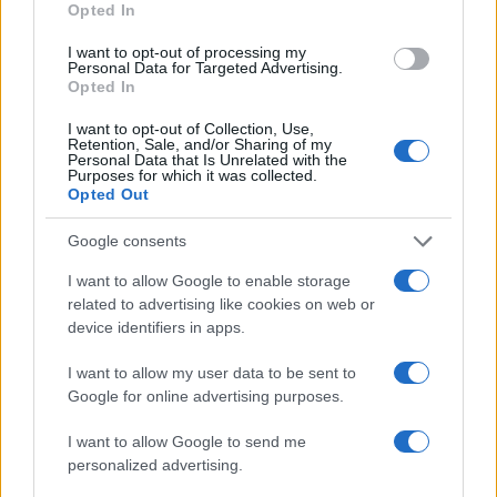
Opted In
ΑΛΕΞΑΝΔΡΑ ΝΙΚΑ
ΚΩΝΣΤΑΝΤΙΝΟΣ ΑΡΓΥΡΟΣ
I want to opt-out of processing my
Personal Data for Targeted Advertising.
Share:
Opted In
I want to opt-out of Collection, Use,
Ακολουθήστε το Νewsit.gr στο
Google News
και
Retention, Sale, and/or Sharing of my
Personal Data that Is Unrelated with the
ενημερωθείτε πρώτοι για όλη την ειδησεογραφία και τα
Purposes for which it was collected.
τελευταία νέα
της ημέρας
Opted Out
Google consents
I want to allow Google to enable storage
related to advertising like cookies on web or
Πιο δημοφιλή
device identifiers in apps.
1
Σοκαριστική υπόθεση στην Κρήτη:
I want to allow my user data to be sent to
Τουρίστας ρωτούσε πόσο να πληρώσει για
Google for online advertising purposes.
να ασελγήσει σε 10χρονο κορίτσι - Το παιδί
καθόταν αμέριμνο σε αυλή επιχείρησης
I want to allow Google to send me
2
Ryanair: «Ένα κομμάτι του προσώπου του
personalized advertising.
ήταν σαν πλαστελίνη», συγκλονίζει η