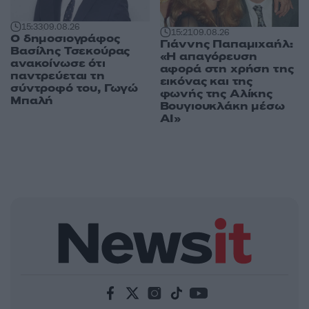
15:33
09.08.26
15:21
09.08.26
Ο δημοσιογράφος
Γιάννης Παπαμιχαήλ:
Βασίλης Τσεκούρας
«Η απαγόρευση
ανακοίνωσε ότι
αφορά στη χρήση της
παντρεύεται τη
εικόνας και της
σύντροφό του, Γωγώ
φωνής της Αλίκης
Μπαλή
Βουγιουκλάκη μέσω
AI»