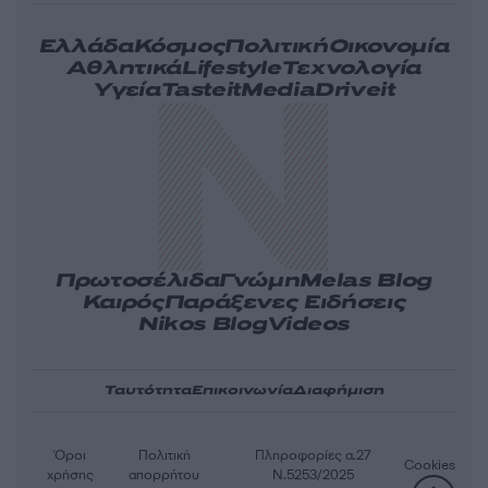
Ελλάδα
Κόσμος
Πολιτική
Οικονομία
Αθλητικά
Lifestyle
Τεχνολογία
Υγεία
Tasteit
Media
Driveit
Πρωτοσέλιδα
Γνώμη
Melas Blog
Καιρός
Παράξενες Ειδήσεις
Nikos Blog
Videos
Ταυτότητα
Επικοινωνία
Διαφήμιση
Όροι
Πολιτική
Πληροφορίες α.27
Cookies
χρήσης
απορρήτου
Ν.5253/2025