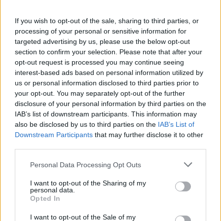
Όροι Χρήσης
. Το site προστατεύεται από reCAPTCHA, ισχύουν
If you wish to opt-out of the sale, sharing to third parties, or
Πολιτική Απορρήτου
&
Όροι Χρήσης
της Google.
processing of your personal or sensitive information for
Lifestyle
targeted advertising by us, please use the below opt-out
ΑΛΕΞΑΝΔΡΑ ΠΑΝΑΓΙΩΤΑΡΟΥ
section to confirm your selection. Please note that after your
opt-out request is processed you may continue seeing
Share:
interest-based ads based on personal information utilized by
us or personal information disclosed to third parties prior to
your opt-out. You may separately opt-out of the further
Ακολουθήστε το Νewsit.gr στο
Google News
και
disclosure of your personal information by third parties on the
ενημερωθείτε πρώτοι για όλη την ειδησεογραφία και τα
τελευταία νέα
της ημέρας
IAB’s list of downstream participants. This information may
also be disclosed by us to third parties on the
IAB’s List of
Downstream Participants
that may further disclose it to other
third parties.
Please note that this website/app uses one or more Google
Personal Data Processing Opt Outs
services and may gather and store information including but
Πιο δημοφιλή
not limited to your visit or usage behaviour. You may click to
I want to opt-out of the Sharing of my
personal data.
grant or deny consent to Google and its third-party tags to
1
Ελίζαμπεθ Ελέτσι και Νεκτάριος Λεμονίδης
Opted In
use your data for below specified purposes in below Google
πήγαν στον Άγιο Νεκτάριο Βούλας για να
consent section.
πάρουν την ευχή για τον γιο τους
I want to opt-out of the Sale of my