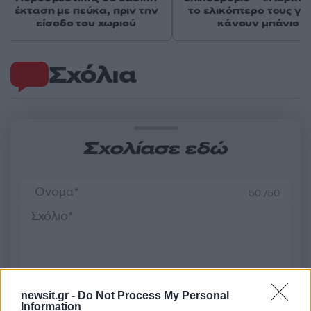
έκταση με πεύκα, πριν την
το ελικόπτερο τους γι
είσοδο του χωριού
κάνουν μπάνιο
Σχόλια
Σχολίασε εδώ
50 /50
2000 /2000
newsit.gr -
Do Not Process My Personal
Υποβολή σχολίου
Information