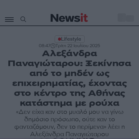
Μετάβαση
σε
o
33
περιεχόμενο
Lifestyle
08:47
Τρίτη 22 Ιουλίου 2025
Αλεξάνδρα
Παναγιώταρου: Ξεκίνησα
από το μηδέν ως
επιχειρηματίας, έχοντας
στο κέντρο της Αθήνας
κατάστημα με ρούχα
«∆εν είχα καν στο μυαλό μου να γίνω
δημόσιο πρόσωπο, ούτε καν το
φανταζόμουν, δεν το περίμενα» λέει η
Αλεξάνδρα Παναγιώταρου