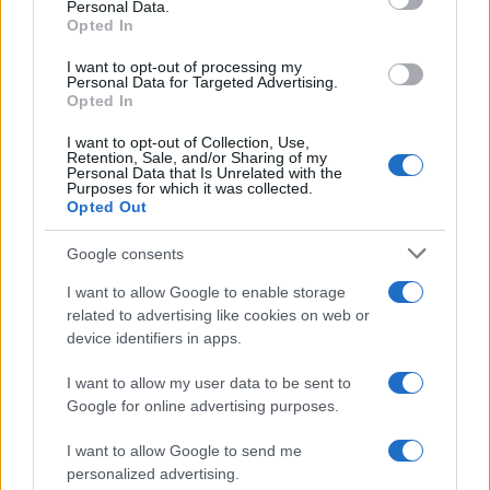
Personal Data.
2
Ηφαίστειο Σαντορίνης: Ένας 15χρονος που
Opted In
δεν πρόλαβε να ξεφύγει από το τσουνάμι
μπορεί να αλλάξει τη χρονολογία της
I want to opt-out of processing my
προϊστορικής έκρηξης
Personal Data for Targeted Advertising.
Opted In
3
Παρκαδόρος στο Ελαφονήσι συνελήφθη
για έβδομη φορά - Τον «τσάκωσαν»
I want to opt-out of Collection, Use,
αστυνομικοί που προσποιήθηκαν τους
Retention, Sale, and/or Sharing of my
τουρίστες
Personal Data that Is Unrelated with the
Purposes for which it was collected.
4
Στην Κρήτη ο Κυριάκος Μητσοτάκης,
Opted Out
συνεχίζει τις ολιγοήμερες διακοπές του –
Πού βρέθηκε το Σάββατο
Google consents
5
«Φιάσκο» στη Μαδέιρα με το γάμο του
I want to allow Google to enable storage
Κριστιάνο Ρονάλντο: Χιλιάδες άνθρωποι
related to advertising like cookies on web or
πήγαν σε λάθος εκκλησία και προκάλεσαν
το γέλιο στον Πορτογάλο
device identifiers in apps.
I want to allow my user data to be sent to
Google for online advertising purposes.
Πιο σχολιασμένα
I want to allow Google to send me
Μετέτρεψαν το Σαρακήνικο της Μήλου
111
personalized advertising.
σε ελικοδρόμιο – «Πάρκαραν» το