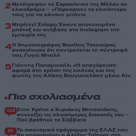
2
Μετέτρεψαν το Σαρακήνικο της Μήλου σε
ελικοδρόμιο – «Πάρκαραν» το ελικόπτερο
τους για να κάνουν μπάνιο
3
Μπρίτνεϊ Σπίαρς: Έκανε αποτυχημένο
μπότοξ και ανέβασε στο Instagram την
εμπειρία της
4
Ο δημοσιογράφος Βασίλης Τσεκούρας
ανακοίνωσε ότι παντρεύεται τη σύντροφό
του, Γωγώ Μπαλή
5
Γιάννης Παπαμιχαήλ: «Η απαγόρευση
αφορά στη χρήση της εικόνας και της
φωνής της Αλίκης Βουγιουκλάκη μέσω AI»
Πιο σχολιασμένα
Στην Κρήτη ο Κυριάκος Μητσοτάκης,
119
συνεχίζει τις ολιγοήμερες διακοπές του –
Πού βρέθηκε το Σάββατο
Το οικονομικό πρόγραμμα της ΕΛΑΣ που
91
θα παρουσιάσει ο Αλέξης Τσίπρας στη