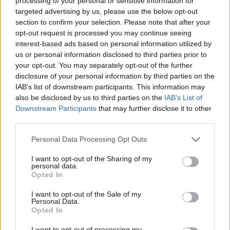
processing of your personal or sensitive information for
targeted advertising by us, please use the below opt-out
section to confirm your selection. Please note that after your
opt-out request is processed you may continue seeing
interest-based ads based on personal information utilized by
us or personal information disclosed to third parties prior to
your opt-out. You may separately opt-out of the further
Αν τα χάσατε
disclosure of your personal information by third parties on the
IAB’s list of downstream participants. This information may
also be disclosed by us to third parties on the
IAB’s List of
Downstream Participants
that may further disclose it to other
third parties.
Please note that this website/app uses one or more Google
Personal Data Processing Opt Outs
services and may gather and store information including but
not limited to your visit or usage behaviour. You may click to
I want to opt-out of the Sharing of my
personal data.
grant or deny consent to Google and its third-party tags to
Opted In
use your data for below specified purposes in below Google
Tζένη Κατσίγιαννη: Το νέο
Ατύχημα για την
consent section.
I want to opt-out of the Sale of my
της τραγούδι «Πες μου πως
Αποστολία Ζώη: Έπα
Personal Data.
σε λένε» παντρεύει τον
διάστρεμμα, δεν μπορ
Opted In
δημοτικό με τον σύγχρονο
περπατήσω καθόλο
ρυθμό
I want to opt-out of processing my