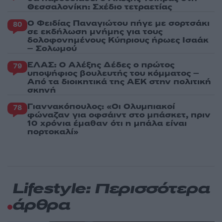
Θεσσαλονίκη: Σχέδιο τετραετίας
Ο Φειδίας Παναγιώτου πήγε με σορτσάκι
80
σε εκδήλωση μνήμης για τους
δολοφονημένους Κύπριους ήρωες Ισαάκ
– Σολωμού
ΕΛΑΣ: Ο Αλέξης Δέδες ο πρώτος
79
υποψήφιος βουλευτής του κόμματος –
Από τα διοικητικά της ΑΕΚ στην πολιτική
σκηνή
Γιαννακόπουλος: «Οι Ολυμπιακοί
78
φώναζαν για οφσάιντ στο μπάσκετ, πριν
10 χρόνια έμαθαν ότι η μπάλα είναι
πορτοκαλί»
Lifestyle: Περισσότερα
άρθρα