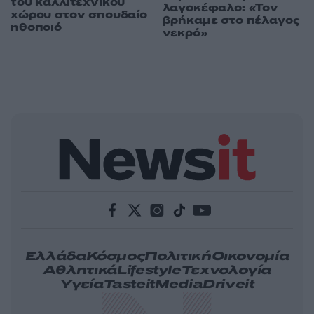
του καλλιτεχνικού
λαγοκέφαλο: «Τον
χώρου στον σπουδαίο
βρήκαμε στο πέλαγος
ηθοποιό
νεκρό»
Ελλάδα
Κόσμος
Πολιτική
Οικονομία
Αθλητικά
Lifestyle
Τεχνολογία
Υγεία
Tasteit
Media
Driveit