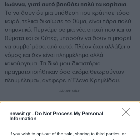
Ιωάννα, γιατί αυτό βοηθάει πολύ τα κορίτσια
.
Το να δουν ότι μια υπόθεση που κράτησε τόσο
καιρό, τελικά δικαίωσε το θύμα, είναι πάρα πολύ
σημαντικό. Περνάμε σε μια νέα εποχή που και τα
θύματα και οι θύτες, μπορούν να δουν τι μπορεί
να συμβεί μέσα από αυτό. Πλέον έχει αλλάξει ο
νόμος και δεν είναι πλημμέλημα αλλά
κακούργημα. Τα δικά μου δικαστήρια
πραγματοποιήθηκαν όσο ακόμα θεωρούνταν
πλημμέλημα», ανέφερε η Έλενα Κρεμλίδου.
ΔΙΑΦΗΜΙΣΗ
newsit.gr -
Do Not Process My Personal
Information
If you wish to opt-out of the sale, sharing to third parties, or