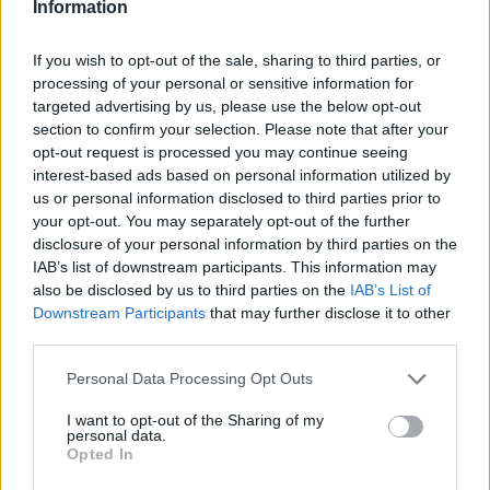
Πολιτική Απορρήτου
&
Όροι Χρήσης
της Google.
Information
Lifestyle
If you wish to opt-out of the sale, sharing to third parties, or
ΕΛΕΝΑ ΤΣΑΓΚΡΙΝΟΥ
processing of your personal or sensitive information for
ΛΑΜΠΡΟΣ ΚΩΝΣΤΑΝΤΑΡΑΣ
targeted advertising by us, please use the below opt-out
section to confirm your selection. Please note that after your
Share:
opt-out request is processed you may continue seeing
interest-based ads based on personal information utilized by
Ακολουθήστε το Νewsit.gr στο
Google News
και
us or personal information disclosed to third parties prior to
ενημερωθείτε πρώτοι για όλη την ειδησεογραφία και τα
your opt-out. You may separately opt-out of the further
τελευταία νέα
της ημέρας
disclosure of your personal information by third parties on the
IAB’s list of downstream participants. This information may
also be disclosed by us to third parties on the
IAB’s List of
Downstream Participants
that may further disclose it to other
third parties.
Πιο δημοφιλή
Please note that this website/app uses one or more Google
Personal Data Processing Opt Outs
services and may gather and store information including but
1
not limited to your visit or usage behaviour. You may click to
I want to opt-out of the Sharing of my
Αυγερινός, Μουτσάτσου και ακόμη 20
personal data.
πρώην στελέχη κατά Καρυστιανού: «Δεν
grant or deny consent to Google and its third-party tags to
Opted In
αποχωρήσαμε για καρέκλες», αιχμές για
use your data for below specified purposes in below Google
«συγκεντρωτικό μοντέλο»
consent section.