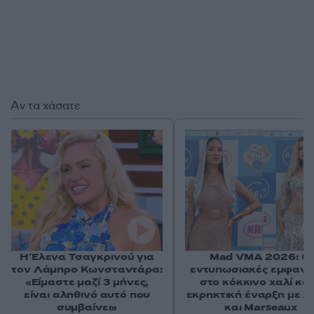
Αν τα χάσατε
Η Έλενα Τσαγκρινού για
Mad VMA 2026: Οι
τον Λάμπρο Κωνσταντάρα:
εντυπωσιακές εμφανίσ
«Είμαστε μαζί 3 μήνες,
στο κόκκινο χαλί και
είναι αληθινό αυτό που
εκρηκτική έναρξη με A
συμβαίνει»
και Marseaux