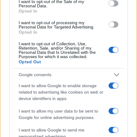
I want to opt-out of the Sale of my
Personal Data.
2
Στη Βρετανία στελέχη του ελληνικού FBI
Opted In
για να παραλάβουν την 46χρονη για την
τραγωδία της Μαρφίν - Η διαδικασία που
θα ακολουθηθεί
I want to opt-out of processing my
Personal Data for Targeted Advertising.
3
Opted In
Ψάθα: «Δεν υπήρξε τεχνικό πρόβλημα με
τα δύο ελικόπτερα» κατέθεσαν ο Βρετανός
χειριστής και ο Έλληνας διερμηνέας
I want to opt-out of Collection, Use,
Retention, Sale, and/or Sharing of my
4
Personal Data that Is Unrelated with the
Μητσοτάκης στην υπογραφή συμφωνίας
Purposes for which it was collected.
για την ηλεκτρική διασύνδεση Ελλάδας –
Opted Out
Κύπρου: «Ισχυρή ψήφος εμπιστοσύνης» η
είσοδος της Meridiam στην GSI
Google consents
5
«Βαριά καμπάνα» στον 27χρονο τράπερ
που έτρεχε με 182 χιλιόμετρα την ώρα σε
I want to allow Google to enable storage
δρόμο με όριο τα 80
related to advertising like cookies on web or
device identifiers in apps.
Πιο σχολιασμένα
I want to allow my user data to be sent to
Google for online advertising purposes.
Έφυγαν οι συνεργάτες, μένει η Μαρία
155
Καρυστιανού - Η επόμενη μέρα για την
I want to allow Google to send me
«Ελπίδα για τη Δημοκρατία»
personalized advertising.