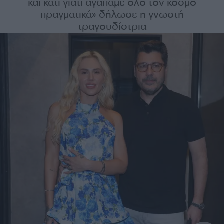
και κάτι γιατί αγαπάμε όλο τον κόσμο
πραγματικά» δήλωσε η γνωστή
τραγουδίστρια