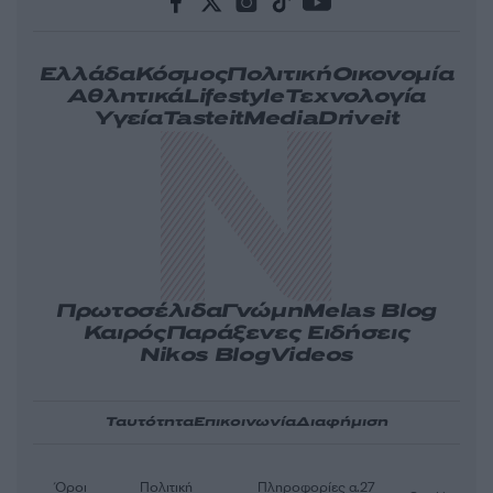
Ελλάδα
Κόσμος
Πολιτική
Οικονομία
Αθλητικά
Lifestyle
Τεχνολογία
Υγεία
Tasteit
Media
Driveit
Πρωτοσέλιδα
Γνώμη
Melas Blog
Καιρός
Παράξενες Ειδήσεις
Nikos Blog
Videos
Ταυτότητα
Επικοινωνία
Διαφήμιση
Όροι
Πολιτική
Πληροφορίες α.27