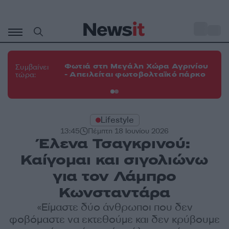
Μετάβαση
σε
o
33
περιεχόμενο
Φω
Φωτιά στη Μεγάλη Χώρα Αγρινίου
Συμβαίνει
πε
- Απειλείται φωτοβολταϊκό πάρκο
τώρα:
εν
Lifestyle
13:45
Πέμπτη 18 Ιουνίου 2026
Έλενα Τσαγκρινού:
Καίγομαι και σιγολιώνω
για τον Λάμπρο
Κωνσταντάρα
«Είμαστε δύο άνθρωποι που δεν
φοβόμαστε να εκτεθούμε και δεν κρύβουμε