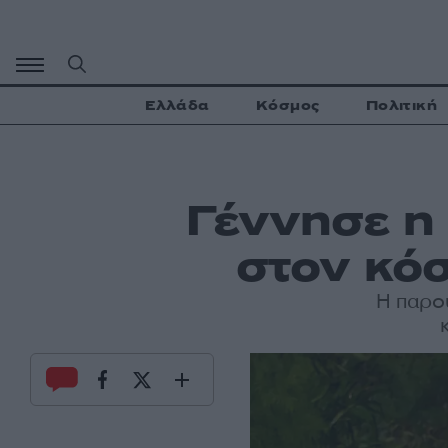
Μετάβαση
σε
περιεχόμενο
Ελλάδα
Κόσμος
Πολιτική
Γέννησε η
στον κόσ
Η παρο