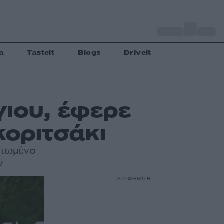
o
Αθήνα
33
C
a
Tasteit
Blogs
Driveit
ιου, έφερε
κοριτσάκι
ιτωμένο
ν
ΔΙΑΦΗΜΙΣΗ