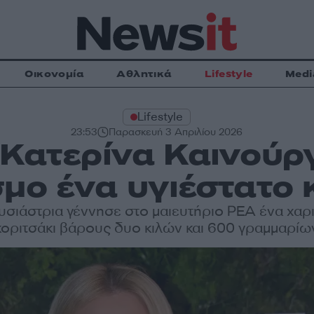
Οικονομία
Αθλητικά
Lifestyle
Medi
Lifestyle
23:53
Παρασκευή 3 Απριλίου 2026
 Κατερίνα Καινούργ
μο ένα υγιέστατο 
υσιάστρια γέννησε στο μαιευτήριο ΡΕΑ ένα χαρ
κοριτσάκι βάρους δυο κιλών και 600 γραμμαρίω