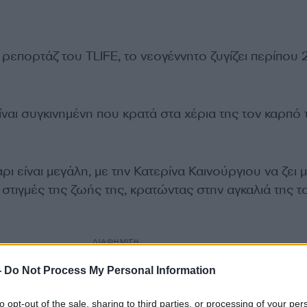
επορτάζ του TLIFE, το νεογέννητο ζυγίζει περίπου 2
ναι συγκινημένη που κρατά στα χέρια της τον καρπό 
ρι είναι μεγάλη, με την Κατερίνα Καινούργιου να ζει 
ς στιγμές της ζωής της, κρατώντας στην αγκαλιά της τ
ΔΙΑΦΗΜΙΣΗ
-
Do Not Process My Personal Information
to opt-out of the sale, sharing to third parties, or processing of your per