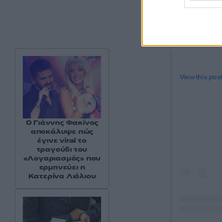
View this pos
Ο Γιάννης Φακίνος
αποκάλυψε πώς
έγινε viral το
τραγούδι του
«Λογαριασμός» που
ερμηνεύει η
Κατερίνα Λιόλιου