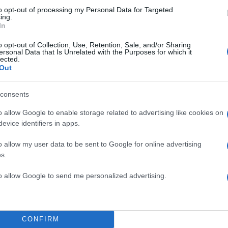
to opt-out of processing my Personal Data for Targeted
ing.
In
o opt-out of Collection, Use, Retention, Sale, and/or Sharing
ersonal Data that Is Unrelated with the Purposes for which it
ν Παναγιώτη Κουτσουμπή έγινε γνωστή στις αρχές το
lected.
Out
εξελίχθηκε σε μια δυνατή προσωπική και συναισθημα
consents
o allow Google to enable storage related to advertising like cookies on
evice identifiers in apps.
o allow my user data to be sent to Google for online advertising
s.
to allow Google to send me personalized advertising.
CONFIRM