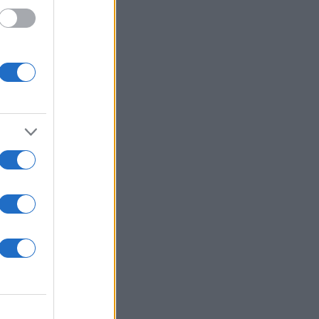
υ
τική