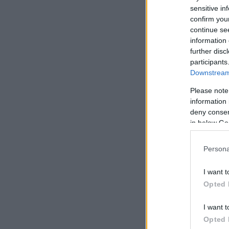
sensitive in
confirm you
continue se
information 
further disc
participants
Downstream 
Please note
information 
deny consent
in below Go
Persona
I want t
Opted 
I want t
Opted 