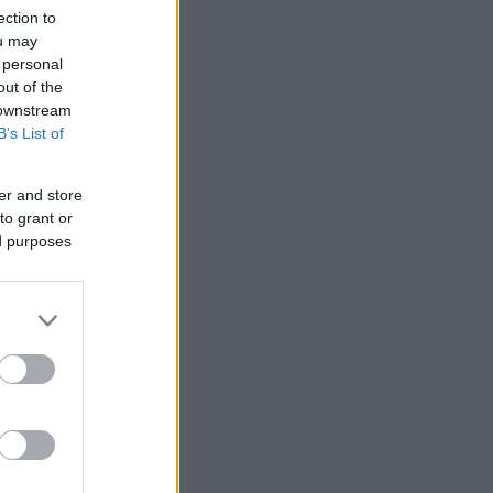
ection to
ou may
 personal
out of the
 downstream
B’s List of
er and store
to grant or
ed purposes