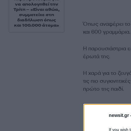
να απολογηθεί την
Τρίτη – «Είναι αθώα,
συμμετείχε στη
διαδήλωση όπως
Όπως αναφέρει το ρ
και 100.000 άτομα»
και 600 γραμμάρια.
Η παρουσιάστρια εί
έρωτά της.
Η χαρά για το ζευγά
τις πιο συγκινητικέ
πρώτο της παιδί.
newsit.gr 
If you wish 