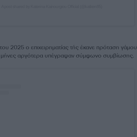
A post shared by Katerina Kainourgiou Official (@katken85)
 του 2025 ο επιχειρηματίας τής έκανε πρόταση γάμου
υς μήνες αργότερα υπέγραψαν σύμφωνο συμβίωσης.