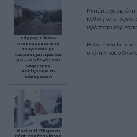
Μητέρα για πρώτη 
καθώς το απόγευμ
υγιέστατο κοριτσάκι
Σέρρες: Βίντεο
ντοκουμέντο από
Η Κατερίνα Καινούρ
το τροχαίο με
υπό την καθοδήγησ
νεκρούς μητέρα και
γιο – Ο οδηγός του
φορτηγού
κατέγραψε τη
σύγκρουση
Marfin: Η 46χρονη
πήρε προθεσμία για