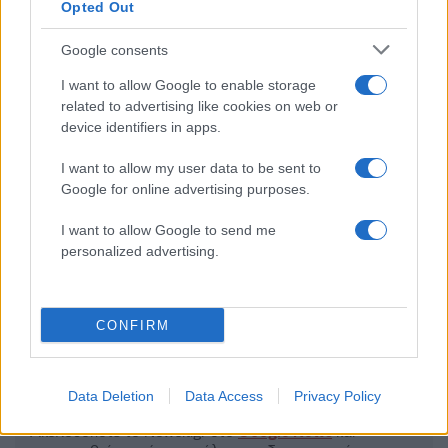
Σχολίασε εδώ
Opted Out
Google consents
50 /50
I want to allow Google to enable storage
related to advertising like cookies on web or
device identifiers in apps.
I want to allow my user data to be sent to
2000 /2000
Google for online advertising purposes.
Υποβολή σχολίου
I want to allow Google to send me
personalized advertising.
Όροι Χρήσης
. Το site προστατεύεται από reCAPTCHA, ισχύουν
Πολιτική Απορρήτου
&
Όροι Χρήσης
της Google.
Lifestyle
CONFIRM
ΓΙΑΝΝΗΣ ΜΠΕΖΟΣ
Share:
Data Deletion
Data Access
Privacy Policy
Ακολουθήστε το Νewsit.gr στο
Google News
και