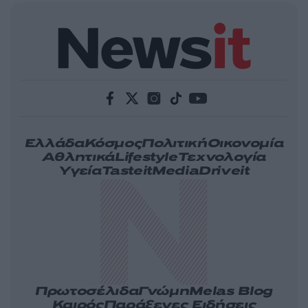
Ελλάδα
Κόσμος
Πολιτική
Οικονομία
Αθλητικά
Lifestyle
Τεχνολογία
Υγεία
Tasteit
Media
Driveit
Πρωτοσέλιδα
Γνώμη
Melas Blog
Καιρός
Παράξενες Ειδήσεις