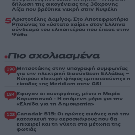
δήλωση της οικογένειας της 38χρονης
Λίζα που βρέθηκε νεκρή στην Κυψέλη
5
Αριστοτέλης Δαμίγος: Στο Αποτεφρωτήριο
Ριτσώνας το «ύστατο χαίρε» στον Έλληνα
σύνδεσμο του ελικοπτέρου που έπεσε στην
Ψάθα
Πιο σχολιασμένα
Μητσοτάκης στην υπογραφή συμφωνίας
198
για την ηλεκτρική διασύνδεση Ελλάδας –
Κύπρου: «Ισχυρή ψήφος εμπιστοσύνης» η
είσοδος της Meridiam στην GSI
Έφυγαν οι συνεργάτες, μένει η Μαρία
184
Καρυστιανού - Η επόμενη μέρα για την
«Ελπίδα για τη Δημοκρατία»
Canadair 515: Οι πρώτες εικόνες από την
128
κατασκευή του αεροσκάφους που θα
επιχειρεί και τη νύχτα στα μέτωπα της
φωτιάς