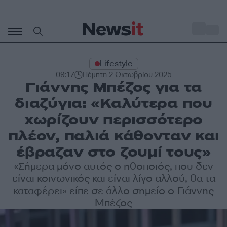
Μετάβαση
σε
o
33
περιεχόμενο
Lifestyle
09:17
Πέμπτη 2 Οκτωβρίου 2025
Γιάννης Μπέζος για τα
διαζύγια: «Καλύτερα που
χωρίζουν περισσότερο
πλέον, παλιά κάθονταν και
έβραζαν στο ζουμί τους»
«Σήμερα μόνο αυτός ο ηθοποιός, που δεν
είναι κοινωνικός και είναι λίγο αλλού, θα τα
καταφέρει» είπε σε άλλο σημείο ο Γιάννης
Μπέζος