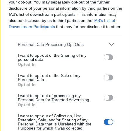
your opt-out. You may separately opt-out of the further
disclosure of your personal information by third parties on the
IAB’s list of downstream participants. This information may
also be disclosed by us to third parties on the
IAB’s List of
Downstream Participants
that may further disclose it to other
third parties.
Please note that this website/app uses one or more Google
Personal Data Processing Opt Outs
services and may gather and store information including but
not limited to your visit or usage behaviour. You may click to
I want to opt-out of the Sharing of my
Γιώργος Λιάγκας: «Ο
Γιώργος Μαζωνάκης
personal data.
grant or deny consent to Google and its third-party tags to
Γιώργος Μαζωνάκης μου
Φοίβος Δεληβοριάς:
Opted In
use your data for below specified purposes in below Google
είπε ότι όλη αυτή η ιστορία
ζεστή αγκαλιά και το 
τον αναγέννησε»
περάσει δύσκολα» τ
consent section.
I want to opt-out of the Sale of my
δημοφιλή καλλιτέχν
Personal Data.
Opted In
I want to opt-out of processing my
Σχόλια
Personal Data for Targeted Advertising.
Opted In
I want to opt-out of Collection, Use,
Retention, Sale, and/or Sharing of my
Personal Data that Is Unrelated with the
Purposes for which it was collected.