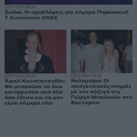
07:31
07.08.26
Ζώδια: Οι προβλέψεις για σήμερα Παρασκευή
7 Αυγούστου 2026
23:15
06.08.26
00:01
07.08.26
Καλομοίρα: Οι
Άριελ Κωνσταντινίδη:
οικογενειακές στιγμές
Θα μπορούσα να έχω
με τον σύζυγό της
καταρρεύσει από όλα
Γιώργο Μπούσαλη στη
όσα έζησα και να μην
Σαντορίνη
είμαι σήμερα εδώ