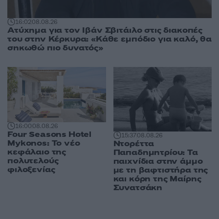
16:02
08.08.26
Ατύχημα για τον Ιβάν Σβιτάιλο στις διακοπές
του στην Κέρκυρα: «Κάθε εμπόδιο για καλό, θα
σηκωθώ πιο δυνατός»
16:00
08.08.26
Four Seasons Hotel
15:37
08.08.26
Mykonos: Το νέο
Ντορέττα
κεφάλαιο της
Παπαδημητρίου: Τα
πολυτελούς
παιχνίδια στην άμμο
φιλοξενίας
με τη βαφτιστήρα της
και κόρη της Μαίρης
Συνατσάκη