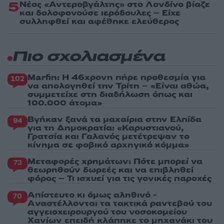
5
Νέος «Αντεροβγάλτης» στο Λονδίνο βίαζε
και δολοφονούσε ιερόδουλες – Είχε
συλληφθεί και αφέθηκε ελεύθερος
Πιο σχολιασμένα
Marfin: Η 46χρονη πήρε προθεσμία για
102
να απολογηθεί την Τρίτη – «Είναι αθώα,
συμμετείχε στη διαδήλωση όπως και
100.000 άτομα»
Βγήκαν ξανά τα μαχαίρια στην Ελπίδα
94
για τη Δημοκρατία: «Καρυστιανού,
Γρατσία και Γαλανός μετέτρεψαν το
κίνημα σε φοβικό αρχηγικό κόμμα»
Μεταφορές χρημάτων: Πότε μπορεί να
73
θεωρηθούν δωρεές και να επιβληθεί
φόρος – Τι ισχυεί για τις γονικές παροχές
Απίστευτο κι όμως αληθινό -
70
Aναστέλλονται τα τακτικά ραντεβού του
αγγειοχειρουργού του νοσοκομείου
Χανίων επειδή κλάπηκε το μηχανάκι του