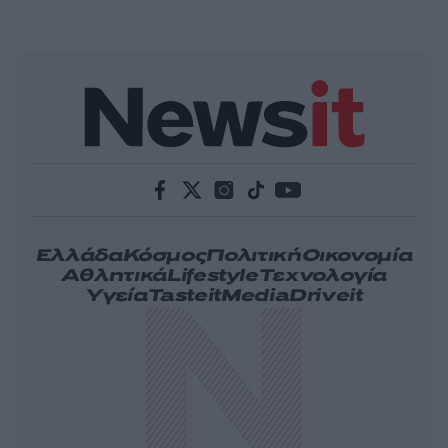
Ελλάδα
Κόσμος
Πολιτική
Οικονομία
Αθλητικά
Lifestyle
Τεχνολογία
Υγεία
Tasteit
Media
Driveit