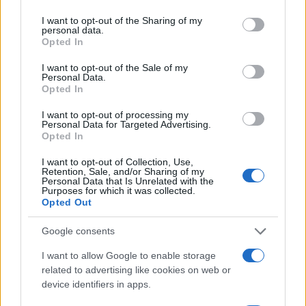
services and may gather and store information including but
50 /50
not limited to your visit or usage behaviour. You may click to
I want to opt-out of the Sharing of my
personal data.
grant or deny consent to Google and its third-party tags to
Opted In
use your data for below specified purposes in below Google
consent section.
I want to opt-out of the Sale of my
Personal Data.
2000 /2000
Opted In
Υποβολή σχολίου
I want to opt-out of processing my
Personal Data for Targeted Advertising.
Opted In
Όροι Χρήσης
. Το site προστατεύεται από reCAPTCHA, ισχύουν
Πολιτική Απορρήτου
&
Όροι Χρήσης
της Google.
I want to opt-out of Collection, Use,
Retention, Sale, and/or Sharing of my
Lifestyle
Personal Data that Is Unrelated with the
Purposes for which it was collected.
ΓΙΑΝΝΗΣ ΠΑΡΙΟΣ
ΜΑΡΙΝΕΛΛΑ
Opted Out
Share:
Google consents
I want to allow Google to enable storage
Ακολουθήστε το Νewsit.gr στο
Google News
και
ενημερωθείτε πρώτοι για όλη την ειδησεογραφία και τα
related to advertising like cookies on web or
τελευταία νέα
της ημέρας
device identifiers in apps.