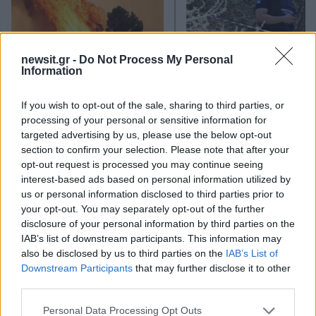
newsit.gr -
Do Not Process My Personal
Information
Καιρός «hot – dry – windy»
Σε 57χρονη αγνοούμ
τις επόμενες 48 ώρες:
από την Κυψέλη ανήκε
If you wish to opt-out of the sale, sharing to third parties, or
Αυξημένος ο κίνδυνος
σορός που βρέθηκε σ
processing of your personal or sensitive information for
φωτιάς, συναγερμός σε 6
Λυκαβηττό - Από πτώσ
targeted advertising by us, please use the below opt-out
περιφέρειες
θάνατός της
section to confirm your selection. Please note that after your
opt-out request is processed you may continue seeing
interest-based ads based on personal information utilized by
Σχόλια
us or personal information disclosed to third parties prior to
your opt-out. You may separately opt-out of the further
disclosure of your personal information by third parties on the
IAB’s list of downstream participants. This information may
also be disclosed by us to third parties on the
IAB’s List of
Downstream Participants
that may further disclose it to other
Σχολίασε εδώ
third parties.
Please note that this website/app uses one or more Google
Personal Data Processing Opt Outs